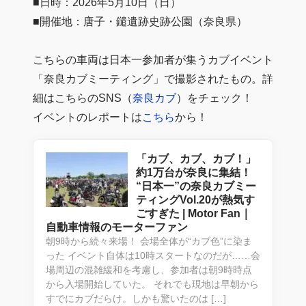
■日時：2026年5月10日（日）
■開催地：唐子・鑓遺跡史跡公園（奈良県）
こちらの車両は日本一参加者が集うカブイベント
「奈良カブミーティング」で撮影されたもの。詳
細はこちらのSNS（
奈良カブ
）をチェック！
イベントのレポートは
こちら
から！
「カブ、カブ、カブ！」
約1万台が奈良に集結！
“日本一”の奈良カブミー
ティングVol.20が熱気す
ごすぎた | Motor Fan｜
自動車情報のモーターファン
朝9時から続々来場！ 会場全体が“カブ色”に染ま
った イベント自体は10時スタートなのだが……会
場周辺の混雑緩和を考慮し、参加者は朝9時時点
から入場開始していた。 それでも現地は早朝から
すでにカブだらけ。しかも驚いたのは […]