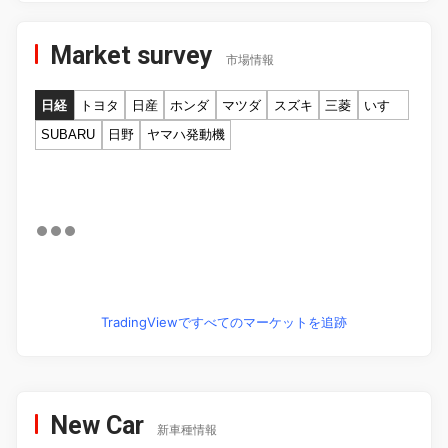
Market survey
市場情報
日経
トヨタ
日産
ホンダ
マツダ
スズキ
三菱
いすゞ
SUBARU
日野
ヤマハ発動機
TradingViewですべてのマーケットを追跡
New Car
新車種情報