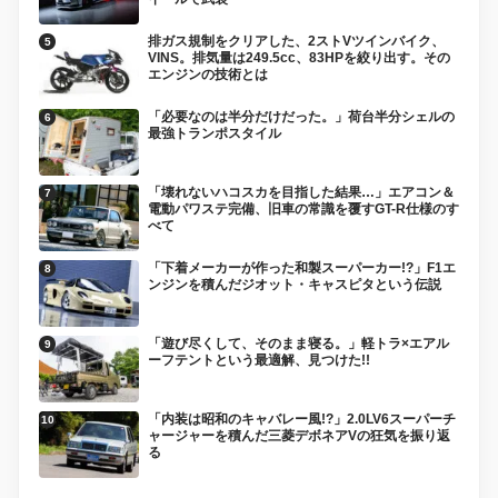
排ガス規制をクリアした、2ストVツインバイク、
VINS。排気量は249.5cc、83HPを絞り出す。その
エンジンの技術とは
「必要なのは半分だけだった。」荷台半分シェルの
最強トランポスタイル
「壊れないハコスカを目指した結果…」エアコン＆
電動パワステ完備、旧車の常識を覆すGT-R仕様のす
べて
「下着メーカーが作った和製スーパーカー!?」F1エ
ンジンを積んだジオット・キャスピタという伝説
「遊び尽くして、そのまま寝る。」軽トラ×エアル
ーフテントという最適解、見つけた!!
「内装は昭和のキャバレー風!?」2.0LV6スーパーチ
ャージャーを積んだ三菱デボネアVの狂気を振り返
る