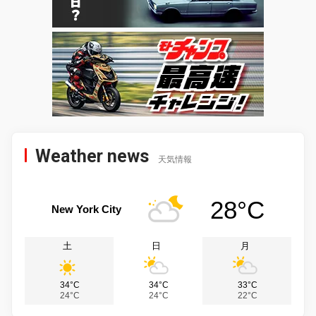
Weather news
天気情報
28°C
New York City
土
日
月
34°C
34°C
33°C
24°C
24°C
22°C