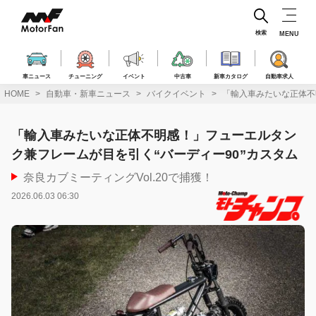
コ
ン
テ
検索
MENU
ン
ツ
へ
車ニュース
チューニング
イベント
中古車
新車カタログ
自動車求人
ス
HOME
自動車・新車ニュース
バイクイベント
「輸入車みたいな正体不
キ
ッ
プ
「輸入車みたいな正体不明感！」フューエルタン
ク兼フレームが目を引く“バーディー90”カスタム
奈良カブミーティングVol.20で捕獲！
2026.06.03 06:30