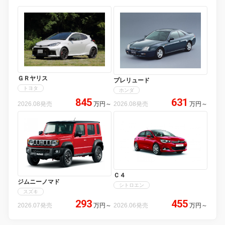
ＧＲヤリス
プレリュード
トヨタ
ホンダ
845
631
2026.08発売
万円
～
2026.08発売
万円
～
Ｃ４
ジムニーノマド
シトロエン
スズキ
293
455
2026.07発売
万円
～
2026.06発売
万円
～