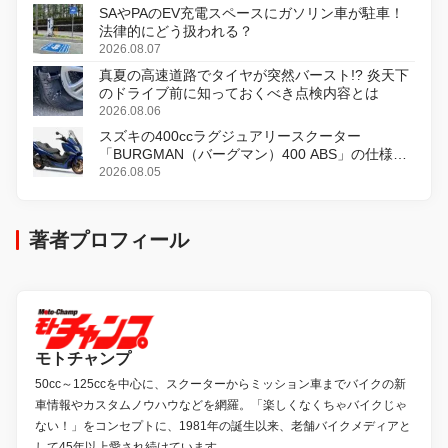
SAやPAのEV充電スペースにガソリン車が駐車！
法律的にどう扱われる？
2026.08.07
真夏の高速道路でタイヤが突然バースト!? 炎天下
のドライブ前に知っておくべき点検内容とは
2026.08.06
スズキの400ccラグジュアリースクーター
「BURGMAN（バーグマン）400 ABS」の仕様を
変更し、8月18日に発売
2026.08.05
著者プロフィール
モトチャンプ
50cc～125ccを中心に、スクーターからミッション車までバイクの新
車情報やカスタムノウハウなどを網羅。「楽しくなくちゃバイクじゃ
ない！」をコンセプトに、1981年の誕生以来、老舗バイクメディアと
して45年以上愛され続けています。