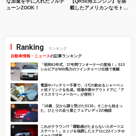
な加速を手に入れたフルチ
【QR50用エンジン】を搭
ューンZOOK！
載したアメリカンなモトコ
ンポカスタム！
Ranking
ランキング
自動車情報・ニュース
の記事ランキング
「昭和63年式、37年間ワンオーナーの意地！」S13
シルビアが400馬力のツインチャージ仕様で覚醒
電源やバッテリー不要で、-1℃の飲めるシャーベッ
ト状ドリンクを生成。現場作業やアウトドアに「ア
イススラリーメーカー」が便利！
「18歳、父から譲り受けたS130」そこから始まっ
た、ひとりの走り屋とフェアレディZの物語
これがクラウン!?「躍動感がたまらないスポーツエ
ステート！」エッジを強調したエアロに22インチホ
イールで武装