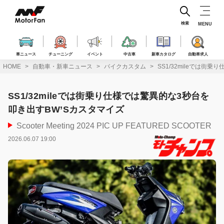
コ
ン
テ
検索
MENU
ン
ツ
へ
車ニュース
チューニング
イベント
中古車
新車カタログ
自動車求人
ス
HOME
自動車・新車ニュース
バイクカスタム
SS1/32mileでは街
キ
ッ
プ
SS1/32mileでは街乗り仕様では驚異的な3秒台を
叩き出すBW’Sカスタマイズ
Scooter Meeting 2024 PIC UP FEATURED SCOOTER
2026.06.07 19:00