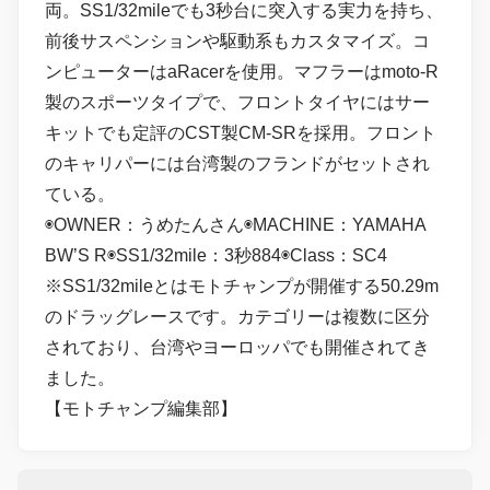
両。SS1/32mileでも3秒台に突入する実力を持ち、
前後サスペンションや駆動系もカスタマイズ。コ
ンピューターはaRacerを使用。マフラーはmoto-R
製のスポーツタイプで、フロントタイヤにはサー
キットでも定評のCST製CM-SRを採用。フロント
のキャリパーには台湾製のフランドがセットされ
ている。
◉OWNER：うめたんさん◉MACHINE：YAMAHA
BW’S R◉SS1/32mile：3秒884◉Class：SC4
※SS1/32mileとはモトチャンプが開催する50.29m
のドラッグレースです。カテゴリーは複数に区分
されており、台湾やヨーロッパでも開催されてき
ました。
【モトチャンプ編集部】