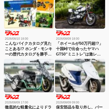
2026/08/10 18:00
2026/08/09 18:00
こんなバイクカタログ見た
「ホイールが50万円超!?」
ことある!? ホンダ・モンキ
十国峠で出会ったヤマハ
ーの歴代カタログを勝手に
GT50“ミニトレ”は激レア
BEST10【モンキー雑学】
パーツのオンパレードだっ
た！【原付カスタム】
2026/08/09 17:00
2026/08/09 09:00
徹底的な軽量化によりドラ
保安部品を取り外し、バー