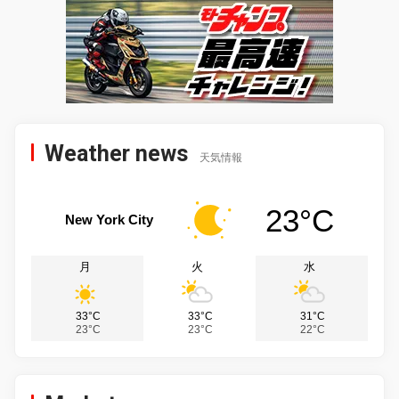
Weather news
天気情報
23°C
New York City
月
火
水
33°C
33°C
31°C
23°C
23°C
22°C