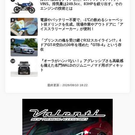
VINS。排気量は249.5cc、83HPを絞り出す。その
エンジンの技術とは
電源やバッテリー不要で、-1℃の飲めるシャーベッ
ト状ドリンクを生成。現場作業やアウトドアに「ア
イススラリーメーカー」が便利！
「プリンスの魂を受け継ぐR32スカイライン!?」4
ドアGT-R空白の30年を埋めた『GTB-4』という存
在
『オーラがハンパない！』アグレッシブさも高級感
も備えた名門WALDのジムニーノマド用ボディキッ
ト
最終更新：2026/08/10 18:22