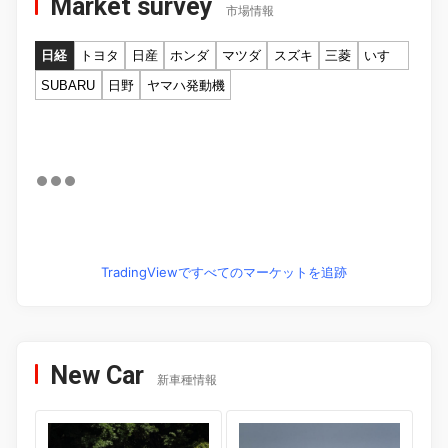
Market survey
市場情報
日経
トヨタ
日産
ホンダ
マツダ
スズキ
三菱
いすゞ
SUBARU
日野
ヤマハ発動機
TradingViewですべてのマーケットを追跡
New Car
新車種情報