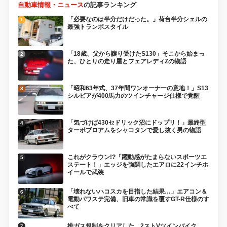
自動車情報・ニュース
の記事ランキング
「必要なのは半分だけだった。」荷台半分シェルの
最強トランポスタイル
「18歳、父から譲り受けたS130」そこから始まっ
た、ひとりの走り屋とフェアレディZの物語
「昭和63年式、37年間ワンオーナーの意地！」S13
シルビアが400馬力のツインチャージ仕様で覚醒
「気づけば430セドリック沼にドップリ！」最終型
ターボブロアムをシャコタンで愛し抜く男の物語
これがクラウン!?「躍動感がたまらないスポーツエ
ステート！」エッジを強調したエアロに22インチホ
イールで武装
「壊れないハコスカを目指した結果…」エアコン＆
電動パワステ完備、旧車の常識を覆すGT-R仕様のす
べて
排ガス規制をクリアした、2ストVツインバイク、