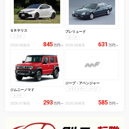
ＧＲヤリス
プレリュード
トヨタ
ホンダ
845
631
2026.08発売
万円
～
2026.08発売
万円
～
ジープ・アベンジャー
クライスラー・ジープ
ジムニーノマド
スズキ
293
585
2026.07発売
万円
～
2026.06発売
万円
～