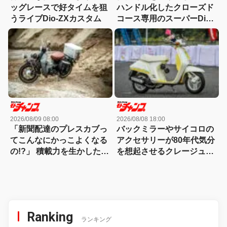
ッグレースで好タイムを狙
ハンドル化したクローズド
うライブDio-ZXカスタム
コース専用のスーパーDio
カスタム！
2026/08/09 08:00
2026/08/08 18:00
「新聞配達のプレスカブっ
バックミラーやサイコロの
てこんなにかっこよくなる
アクセサリーが80年代気分
の!?」 積載力を生かした英
を想起させるクレージュタ
国クラシックスタイル
クト!!
Ranking
ランキング