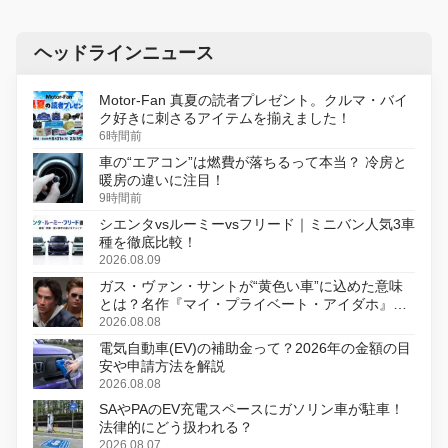
ヘッドラインニュース
Motor-Fan 真夏の読者プレゼント。クルマ・バイ
ク好きに刺さるアイテムを揃えました！
6時間前
車の“エアコン”は燃費が落ちるって本当？ 冷房と
暖房の違いに注目！
9時間前
シエンタvsルーミーvsフリード｜ミニバン人気3車
種を徹底比較！
2026.08.09
ガス・ヴァン・サントが“黄色い車”に込めた意味
とは？名作『マイ・プライベート・アイダホ』が
初のデジタルリマスター版で復活
2026.08.08
電気自動車(EV)の補助金って？2026年の金額の目
安や申請方法を解説
2026.08.08
SAやPAのEV充電スペースにガソリン車が駐車！
法律的にどう扱われる？
2026.08.07