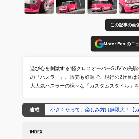
この記事の画
Motor Fan 
遊び心を刺激する“軽クロスオーバーSUV”の
の『ハスラー』。販売も好調で、現行の2代目は
大人気ハスラーの様々な「カスタムスタイル」
連載
小さくたって、楽しみ方は無限大！【カ
INDEX