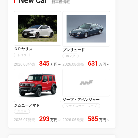
New Car
新車種情報
ＧＲヤリス
プレリュード
トヨタ
ホンダ
845
631
2026.08発売
万円
～
2026.08発売
万円
～
ジープ・アベンジャー
ジムニーノマド
クライスラー・ジープ
スズキ
293
585
2026.07発売
万円
～
2026.06発売
万円
～