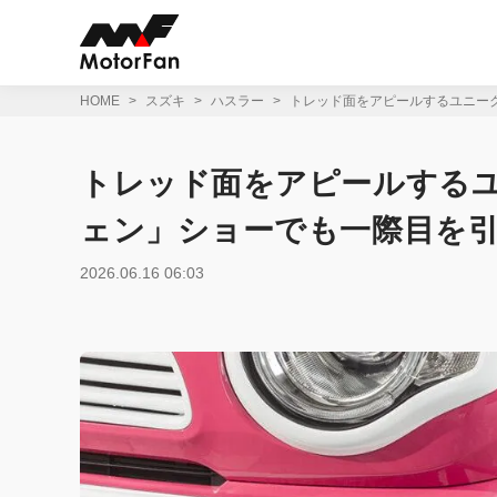
コ
ン
テ
ン
ツ
HOME
スズキ
ハスラー
トレッド面をアピールするユニー
へ
ス
キ
トレッド面をアピールする
ッ
プ
ェン」ショーでも一際目を
2026.06.16 06:03