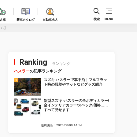
検索
MENU
古車
新車カタログ
自動車求人
タム】
Ranking
ランキング
ハスラー
の記事ランキング
スズキ ハスラーで車中泊｜フルフラッ
ト時の段差やマットなどグッズ紹介
新型スズキ･ハスラーの全ボディカラー/
全インテリアカラー/スペック/価格……
すべて見せます
最終更新：2026/08/08 14:14