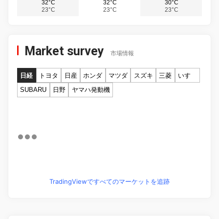
32°C
32°C
30°C
23°C
23°C
23°C
Market survey
市場情報
日経
トヨタ
日産
ホンダ
マツダ
スズキ
三菱
いすゞ
SUBARU
日野
ヤマハ発動機
TradingViewですべてのマーケットを追跡