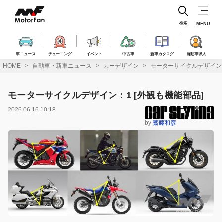
コ
ン
テ
検索
MENU
ン
ツ
へ
車ニュース
チューニング
イベント
中古車
新車カタログ
自動車求人
ス
HOME
自動車・新車ニュース
カーデザイン
モーターサイクルデザイン：
キ
ッ
プ
モーターサイクルデザイン：1 [外観も機能部品]
2026.06.16 10:18
by
齋藤和彦