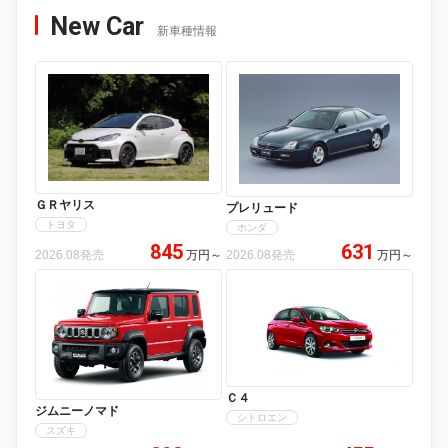
New Car
新車種情報
ＧＲヤリス
プレリュード
トヨタ
ホンダ
845
631
2026.08発売
万円
～
2026.08発売
万円
～
Ｃ４
ジムニーノマド
シトロエン
スズキ