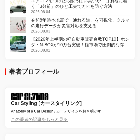
エアコンをつけたら酸っぱい臭いが…目的地に着
く「3分前」のひと工夫でカビを防ぐ方法
2026.08.04
令和8年熊本地震で「通れる道」を可視化、クルマ
の走行データが災害対応を支える
2026.08.03
【2026年上半期の軽自動車販売台数TOP10】ホン
ダ・N-BOXが10万台突破！軽市場で圧倒的な存在
感
2026.08.02
著者プロフィール
Car Styling [カースタイリング]
Anatomy of a Car Design / カーデザインを解き明かす
この著者の記事をもっと見る