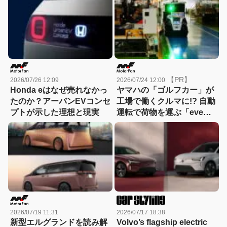
【PR】
2026/07/26 12:09
2026/07/24 12:00
Honda eはなぜ売れなかっ
ヤマハの「ゴルフカー」が
たのか？アーバンEVコンセ
工場で働くクルマに!? 自動
プトが示した理想と現実
運転で荷物を運ぶ「eve
auto」はどうやって生まれ
た？
2026/07/19 11:31
2026/07/17 18:38
新型エルグランドを読み解
Volvo’s flagship electric