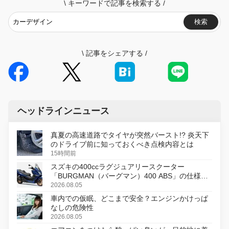
\
キーワードで記事を検索する
/
検索
\
記事をシェアする
/
ヘッドラインニュース
真夏の高速道路でタイヤが突然バースト!? 炎天下
のドライブ前に知っておくべき点検内容とは
15時間前
スズキの400ccラグジュアリースクーター
「BURGMAN（バーグマン）400 ABS」の仕様を
変更し、8月18日に発売
2026.08.05
車内での仮眠、どこまで安全？エンジンかけっぱ
なしの危険性
2026.08.05