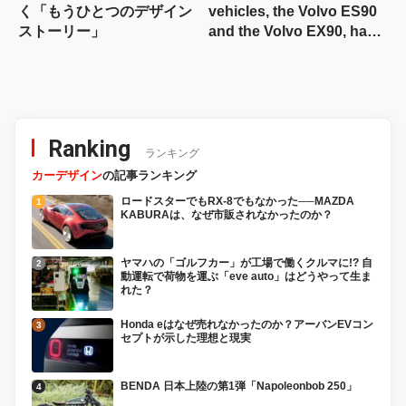
く「もうひとつのデザイン
vehicles, the Volvo ES90
ストーリー」
and the Volvo EX90, have
made their debut.
Ranking
ランキング
カーデザイン
の記事ランキング
ロードスターでもRX-8でもなかった──MAZDA
KABURAは、なぜ市販されなかったのか？
ヤマハの「ゴルフカー」が工場で働くクルマに!? 自
動運転で荷物を運ぶ「eve auto」はどうやって生ま
れた？
Honda eはなぜ売れなかったのか？アーバンEVコン
セプトが示した理想と現実
BENDA 日本上陸の第1弾「Napoleonbob 250」