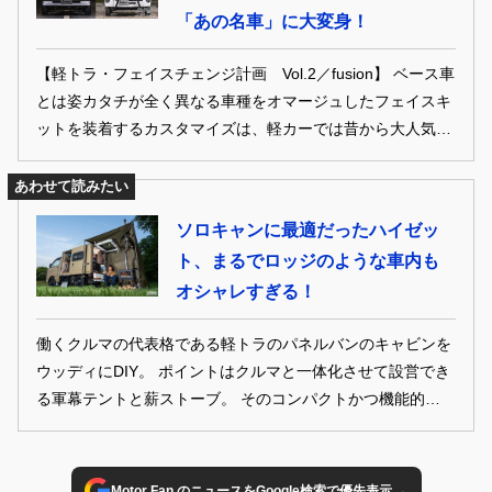
「あの名車」に大変身！
【軽トラ・フェイスチェンジ計画 Vol.2／fusion】 ベース車
とは姿カタチが全く異なる車種をオマージュしたフェイスキ
ットを装着するカスタマイズは、軽カーでは昔から大人気。
軽トラに関しても、フロントまわりをごっそり交換してイメ
ージを大きく変えられるフェイスキットが豊富に出回ってい
あわせて読みたい
る。シンプルなノーマルの顔つきを一新したい人にオススメ
ソロキャンに最適だったハイゼッ
したいテクニックだ。
ト、まるでロッジのような車内も
オシャレすぎる！
働くクルマの代表格である軽トラのパネルバンのキャビンを
ウッディにDIY。 ポイントはクルマと一体化させて設営でき
る軍幕テントと薪ストーブ。 そのコンパクトかつ機能的なパ
ッケージングは、 Youtubeでも950万回再生の人気チャンネ
ルのものなのだ。
→
Motor Fan のニュースをGoogle検索で優先表示