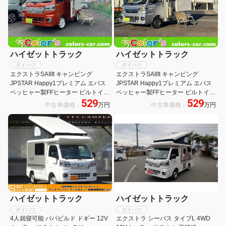
ハイゼットトラック
ハイゼットトラック
ダイハツ
ダイハツ
エクストラSAIIIt キャンピング
エクストラSAIIIt キャンピング
JPSTAR Happy1プレミアム エバス
JPSTAR Happy1プレミアム エバス
ペッヒャー製FFヒーター ビルトイン
ペッヒャー製FFヒーター ビルトイン
529
529
クーラー+冷蔵庫+電動サイドオーニ
クーラー+冷蔵庫+電動サイドオーニ
中古車価格：
万円
中古車価格：
万円
ング リチウム電池400AH 外部防水
ング リチウム電池400AH 外部防水
コンセント
コンセント
ハイゼットトラック
ハイゼットトラック
ダイハツ
ダイハツ
4人就寝可能 パパビルド ドギー 12V
エクストラ シーバス タイプL 4WD