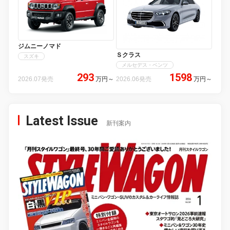
ジムニーノマド
Ｓクラス
スズキ
メルセデス・ベンツ
293
1598
2026.07発売
万円
～
2026.06発売
万円
～
Latest Issue
新刊案内