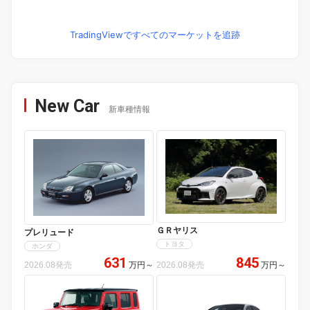
TradingViewですべてのマーケットを追跡
New Car
新車種情報
ＧＲヤリス
プレリュード
トヨタ
ホンダ
631
845
2026.08発売
万円
～
2026.08発売
万円
～