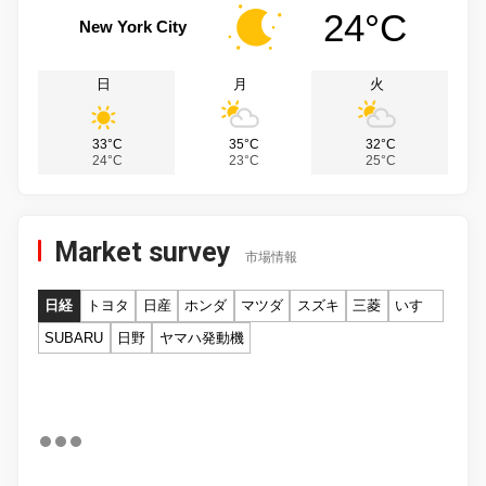
24°C
New York City
日
月
火
33°C
35°C
32°C
24°C
23°C
25°C
Market survey
市場情報
日経
トヨタ
日産
ホンダ
マツダ
スズキ
三菱
いすゞ
SUBARU
日野
ヤマハ発動機