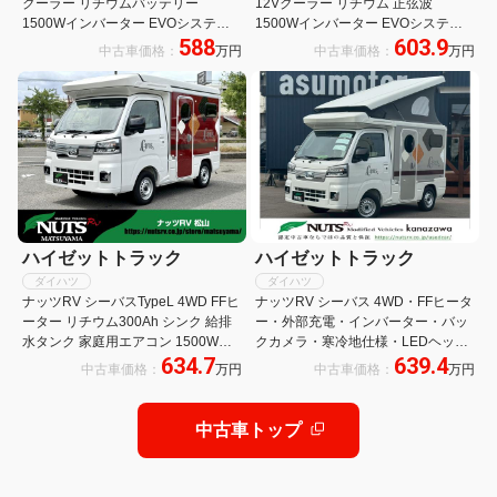
クーラー リチウムバッテリー
12Vクーラー リチウム 正弦波
1500Wインバーター EVOシステム
1500Wインバーター EVOシステム
588
603.9
アクリルウィンドウ ポップアップル
外部充電システム FFヒーター FRP
中古車価格：
万円
中古車価格：
万円
ーフ キャンピングカー キッチンシン
ポップアップ 4名乗車 3名+子供1名
ク
就寝
ハイゼットトラック
ハイゼットトラック
ダイハツ
ダイハツ
ナッツRV シーバスTypeL 4WD FFヒ
ナッツRV シーバス 4WD・FFヒータ
ーター リチウム300Ah シンク 給排
ー・外部充電・インバーター・バッ
水タンク 家庭用エアコン 1500Wイ
クカメラ・寒冷地仕様・LEDヘッド
634.7
639.4
ンバーター 100Vコンセント LEDヘ
ランプ・バゲッジドア
中古車価格：
万円
中古車価格：
万円
ッドライト
中古車トップ