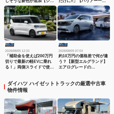
しそうな新色が追加【シエ
だけに!!」【ハリアー一部
ンタ一部改良】
改良】
2026/08/05 12:33
2026/08/05 07:03
「補助金を使えば200万円
約10万円の価格差で何が違
切りで最新の軽EVに乗れ
う？【新型エルグランド】
る！」両側スライドで使い
エアログレードの
勝手も抜群!!【BYD
「AUTECH」3種類を比較
RACCO】
してみた！
ダイハツ ハイゼットトラックの厳選中古車
物件情報