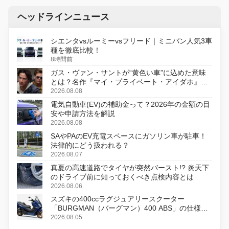
ヘッドラインニュース
シエンタvsルーミーvsフリード｜ミニバン人気3車
種を徹底比較！
8時間前
ガス・ヴァン・サントが“黄色い車”に込めた意味
とは？名作『マイ・プライベート・アイダホ』が
初のデジタルリマスター版で復活
2026.08.08
電気自動車(EV)の補助金って？2026年の金額の目
安や申請方法を解説
2026.08.08
SAやPAのEV充電スペースにガソリン車が駐車！
法律的にどう扱われる？
2026.08.07
真夏の高速道路でタイヤが突然バースト!? 炎天下
のドライブ前に知っておくべき点検内容とは
2026.08.06
スズキの400ccラグジュアリースクーター
「BURGMAN（バーグマン）400 ABS」の仕様を
変更し、8月18日に発売
2026.08.05