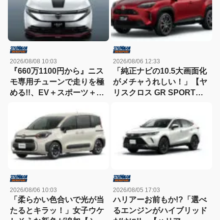
2026/08/08 10:03
2026/08/06 12:33
『660万1100円から』ニス
「純正ナビの10.5大画面化
モ専用チューンで走りを極
がメチャうれしい！」【ヤ
める!!、EV＋スポーツ＋ク
リスクロス GR SPORT一
ロスオーバーの新時代【新
部改良】
型リーフNISMO】
2026/08/06 10:03
2026/08/05 17:03
「柔らかい色合いで光が当
ハリアーお前もか!?「選べ
たるとキラッ！」女子ウケ
るエンジンがハイブリッド