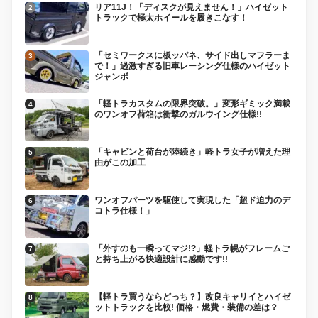
リア11J！「ディスクが見えません！」ハイゼット
トラックで極太ホイールを履きこなす！
「セミワークスに板ッパネ、サイド出しマフラーま
で！」過激すぎる旧車レーシング仕様のハイゼット
ジャンボ
「軽トラカスタムの限界突破。」変形ギミック満載
のワンオフ荷箱は衝撃のガルウイング仕様!!
「キャビンと荷台が陸続き」軽トラ女子が増えた理
由がこの加工
ワンオフパーツを駆使して実現した「超ド迫力のデ
コトラ仕様！」
「外すのも一瞬ってマジ!?」軽トラ幌がフレームご
と持ち上がる快適設計に感動です!!
【軽トラ買うならどっち？】改良キャリイとハイゼ
ットトラックを比較! 価格・燃費・装備の差は？