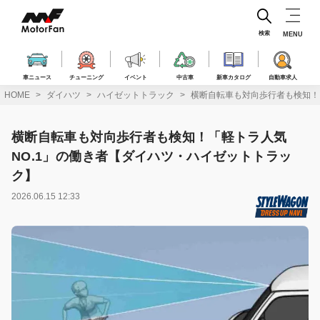
コ
ン
テ
検索
MENU
ン
ツ
へ
車ニュース
チューニング
イベント
中古車
新車カタログ
自動車求人
ス
HOME
ダイハツ
ハイゼットトラック
横断自転車も対向歩行者も検知！
キ
ッ
プ
横断自転車も対向歩行者も検知！「軽トラ人気
NO.1」の働き者【ダイハツ・ハイゼットトラッ
ク】
2026.06.15 12:33