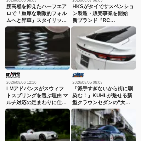
2026/08/08 08:03
2026/08/07 08:05
腰高感を抑えたハーフエア
HKSがタイでサスペンショ
ロで「重厚な刺激的フォル
ン製造・販売事業を開始
ムへと昇華」スタイリッシ
新ブランド『RC
ュなエステートを構築
Generation』も発売予定
2026/08/06 12:10
2026/08/05 08:03
LMアドバンスがスウィフ
「派手すぎないから街に馴
トスプリングを選ぶ理由 マ
染む！」KUHLが魅せる新
ルチ対応の足まわりに仕上
型クラウンセダンの“大人
げやすい
な”薄型フラップエアロ