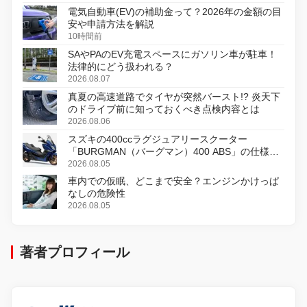
電気自動車(EV)の補助金って？2026年の金額の目
安や申請方法を解説
10時間前
SAやPAのEV充電スペースにガソリン車が駐車！
法律的にどう扱われる？
2026.08.07
真夏の高速道路でタイヤが突然バースト!? 炎天下
のドライブ前に知っておくべき点検内容とは
2026.08.06
スズキの400ccラグジュアリースクーター
「BURGMAN（バーグマン）400 ABS」の仕様を
変更し、8月18日に発売
2026.08.05
車内での仮眠、どこまで安全？エンジンかけっぱ
なしの危険性
2026.08.05
著者プロフィール