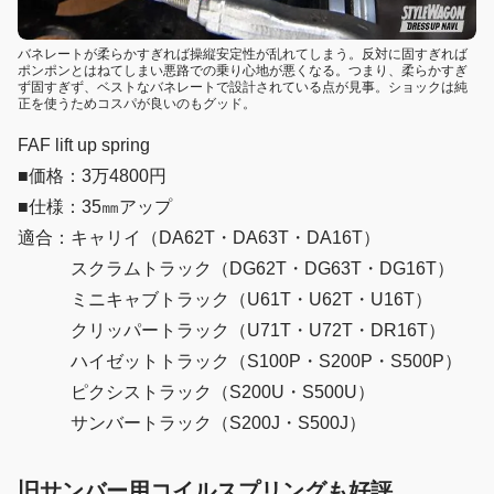
バネレートが柔らかすぎれば操縦安定性が乱れてしまう。反対に固すぎれば
ポンポンとはねてしまい悪路での乗り心地が悪くなる。つまり、柔らかすぎ
ず固すぎず、ベストなバネレートで設計されている点が見事。ショックは純
正を使うためコスパが良いのもグッド。
FAF lift up spring
■価格：3万4800円
■仕様：35㎜アップ
適合：キャリイ（DA62T・DA63T・DA16T）
スクラムトラック（DG62T・DG63T・DG16T）
ミニキャブトラック（U61T・U62T・U16T）
クリッパートラック（U71T・U72T・DR16T）
ハイゼットトラック（S100P・S200P・S500P）
ピクシストラック（S200U・S500U）
サンバートラック（S200J・S500J）
旧サンバー用コイルスプリングも好評