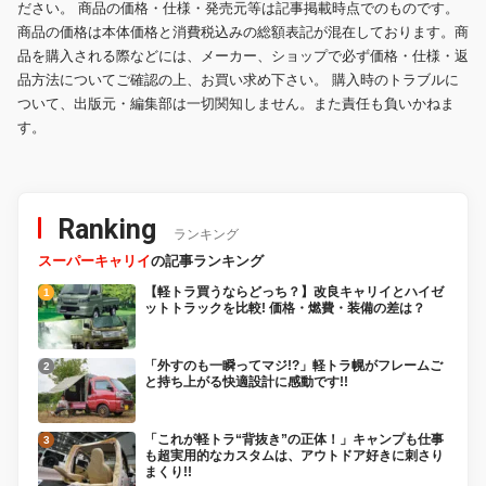
ださい。 商品の価格・仕様・発売元等は記事掲載時点でのものです。
商品の価格は本体価格と消費税込みの総額表記が混在しております。商
品を購入される際などには、メーカー、ショップで必ず価格・仕様・返
品方法についてご確認の上、お買い求め下さい。 購入時のトラブルに
ついて、出版元・編集部は一切関知しません。また責任も負いかねま
す。
Ranking
ランキング
スーパーキャリイ
の記事ランキング
【軽トラ買うならどっち？】改良キャリイとハイゼ
ットトラックを比較! 価格・燃費・装備の差は？
「外すのも一瞬ってマジ!?」軽トラ幌がフレームご
と持ち上がる快適設計に感動です!!
「これが軽トラ“背抜き”の正体！」キャンプも仕事
も超実用的なカスタムは、アウトドア好きに刺さり
まくり!!