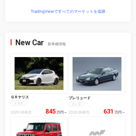
TradingViewですべてのマーケットを追跡
New Car
新車種情報
ＧＲヤリス
プレリュード
トヨタ
ホンダ
845
631
2026.08発売
万円
～
2026.08発売
万円
～