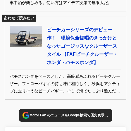
車中泊が楽しめる。使い方はアイデア次第で無限大だ。
あわせて読みたい
ビーチカーシリーズのデビュー
作！ 環境保全提唱のきっかけと
なったゴージャスなクルーザース
タイル 【FAFビーチクルーザー・
ホンダ・バモスホンダ】
バモスホンダをベースとした、高級感あふれるビーチクルー
ザー。フェローバギィの持ち味に相応しく、砂浜をアクティ
ブに走りそうなビーチバギー。そして海でたっぷり遊んだ後
のベース基地に見立てた、スバル360カスタムベースのビー
チバン。令和の時代、日本におけるクルマ社会を支えてきた
小さな360㏄の軽自動車が、フォレストオートの手でオシャ
→
Motor Fan のニュースをGoogle検索で優先表示
レな姿に生まれ変わった。第三弾は、ビーチカーシリーズの
デビュー作でもあるホンダ バモスホンダをベースにしたビー