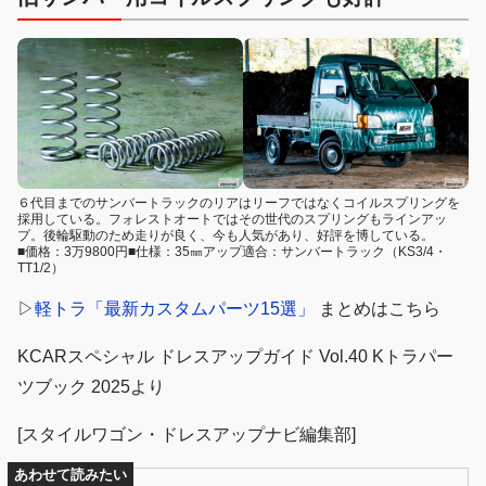
６代目までのサンバートラックのリアはリーフではなくコイルスプリングを
採用している。フォレストオートではその世代のスプリングもラインアッ
プ。後輪駆動のため走りが良く、今も人気があり、好評を博している。
■価格：3万9800円■仕様：35㎜アップ適合：サンバートラック（KS3/4・
TT1/2）
▷
軽トラ「最新カスタムパーツ15選」
まとめはこちら
KCARスペシャル ドレスアップガイド Vol.40 Kトラパー
ツブック 2025より
[スタイルワゴン・ドレスアップナビ編集部]
あわせて読みたい