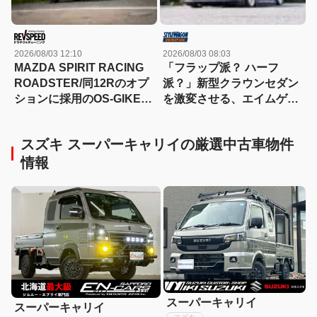
2026/08/03 12:10
2026/08/03 08:03
MAZDA SPIRIT RACING
「フラップ派？ ハーフ
ROADSTER/同12Rのオプ
派？」新型クラウンセダン
ションに採用のOS-GIKEN
を激変させる、エイムゲイ
スーパーロックLSD 標準品
ンの“本気すぎる2つの選択
とは何が異なる？
肢+1つ”
スズキ スーパーキャリイの厳選中古車物件
情報
スーパーキャリイ
スーパーキャリイ