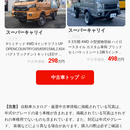
スーパーキャリイ
スーパーキャリイ
スズキ
スズキ
X 3方開 4WD 小型貨物登録 ハイロ
Xリミテッド 4WD 4インチリフトUP
ースタイル カスタム車両 ブリッド
OPENCOUNTRY165/65R15MLJ.X04
セミバケットシート2脚 5インチリ
バグトラックテントキットLEDテー
498
フトアップ 15インチ8Jワークマイ
298
中古車価格：
万円
ルランプ 届出済み未使用車 スマート
中古車価格：
万円
スター 70mmワイドフェンダー ロ
キー キーレス クリアランスソナー
ールバー カスタム
中古車トップ
【注意】
自動車カタログ・厳選中古車情報に掲載されている写真は、
年式やグレードの違う車種が含まれます。掲載されている写真はそれぞ
れの車種用でないものも含まれています。また、対応は年式やグレー
ド、 装備などにより異なる場合があります。購入の際は必ずご確認く