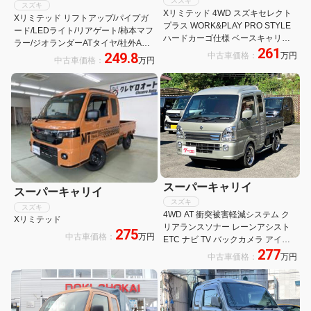
スズキ
スズキ
Xリミテッド 4WD スズキセレクト
Xリミテッド リフトアップ/パイプガ
プラス WORK&PLAY PRO STYLE
ード/LEDライト/リアゲート/柿本マフ
ハードカーゴ仕様 ベースキャリア
ラー/ジオランダーATタイヤ/社外AW/
261
ルーフラック ユーティリティパネ
249.8
中古車価格：
万円
マックスライナーガード/ナビ/前後カ
中古車価格：
万円
ル マッドフラップ フューエルキャ
メラ/ウーファー/ツイーター/デジタル
ップ アウトドア キャンプ
ミラー/社外ハンドル
スーパーキャリイ
スーパーキャリイ
スズキ
スズキ
4WD AT 衝突被害軽減システム ク
Xリミテッド
リアランスソナー レーンアシスト
275
中古車価格：
万円
ETC ナビ TV バックカメラ アイド
277
リングストップ 電動格納ミラー オ
中古車価格：
万円
ートライト アルミホイール ESC