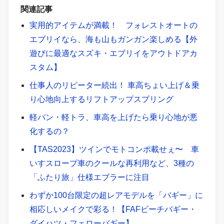
チクルーザー。
関連記事
実用的アイテムが満載！ フォレストオートの
エブリイなら、海も山もガンガン楽しめる【外
遊びに最適なスズキ・エブリイをアウトドアカ
スタム】
仕事人のリピーター続出！ 車高ちょい上げ＆乗
り心地向上するリフトアップスプリング
軽バン・軽トラ、車高を上げたら乗り心地が悪
化するの？
【TAS2023】ツインでモトコンポ載せぇ〜 車
いすスロープ車のクールな再利用など、3種の
「ふたり旅」仕様エブラーに注目
わずか100台限定の超レアモデルを「バギー」に
相応しいメイクで彩る！【FAFビーチバギー・
ダイハツ・フェローバギー】