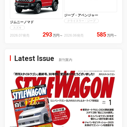
ジープ・アベンジャー
クライスラー・ジープ
ジムニーノマド
スズキ
293
585
2026.07発売
万円
～
2026.06発売
万円
～
Latest Issue
新刊案内