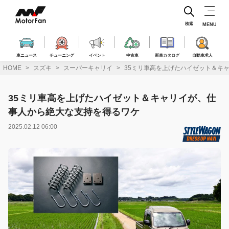
コ
ン
テ
検索
MENU
ン
ツ
へ
車ニュース
チューニング
イベント
中古車
新車カタログ
自動車求人
ス
HOME
スズキ
スーパーキャリイ
35ミリ車高を上げたハイゼット＆キ
キ
ッ
プ
35ミリ車高を上げたハイゼット＆キャリイが、仕
事人から絶大な支持を得るワケ
2025.02.12 06:00