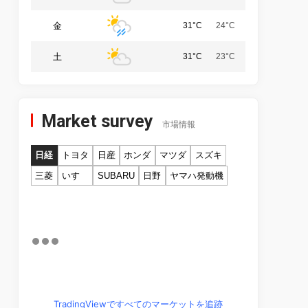
金
31°C
24°C
土
31°C
23°C
Market survey
市場情報
日経
トヨタ
日産
ホンダ
マツダ
スズキ
三菱
いすゞ
SUBARU
日野
ヤマハ発動機
TradingViewですべてのマーケットを追跡