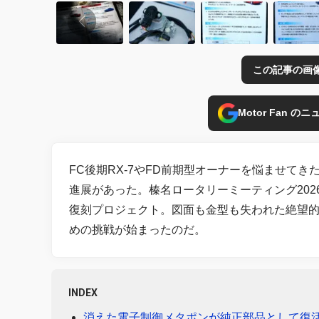
この記事の画
Motor Fan 
FC後期RX-7やFD前期型オーナーを悩ませて
進展があった。榛名ロータリーミーティング20
復刻プロジェクト。図面も金型も失われた絶望
めの挑戦が始まったのだ。
INDEX
消えた電子制御メタポンが純正部品として復