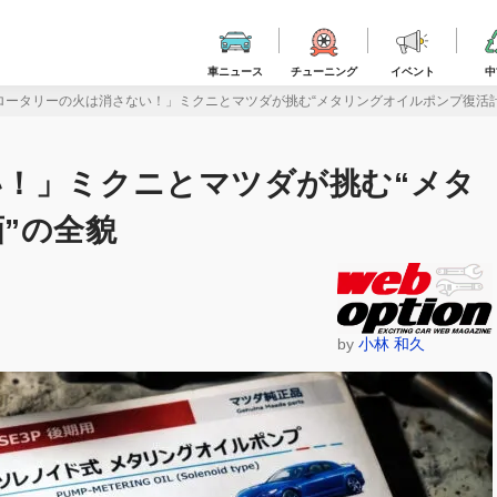
車ニュース
チューニング
イベント
中
ロータリーの火は消さない！」ミクニとマツダが挑む“メタリングオイルポンプ復活計
！」ミクニとマツダが挑む“メタ
”の全貌
by
小林 和久