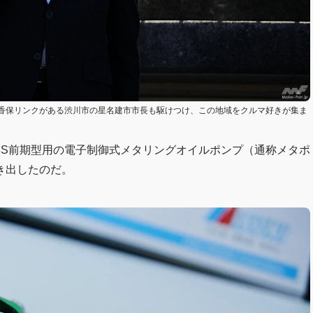
香保リンクがある渋川市の星名建市市長も駆けつけ、この地域をクルマ好きが集ま
D3S前期型用の電子制御式メタリングオイルポンプ（通称メタポ
き出したのだ。