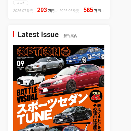
スズキ
293
585
2026.07発売
万円
～
2026.06発売
万円
～
Latest Issue
新刊案内