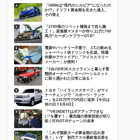
「GR86は“現代のシルビア”になったの
か!?」ドリフト黄金期を生きた達人、
その答え
「2700発のリベット補強まで自ら施
工！」居酒屋マスターが作り上げた700
馬力“カーボンケブラーGT-R”
電源やバッテリー不要で、-1℃の飲める
シャーベット状ドリンクを生成。現場
作業やアウトドアに「アイススラリー
メーカー」が便利！
「3台のDR30スカイラインと暮らす変
態的オーナー!?」スーパーシルエット
に取り憑かれた日常に迫る！
トヨタ「ハイラックスサーフ」がマイ
ナーチェンジで「スポーツ・ランナ
ー」を230万円で3代目に追加【今日は
何の日？8月4日】
「”VR38DETTはボアアップできな
い”を覆す！」最先端の溶射技術が切り
拓くR35GT-Rチューンの未来
「これぞ国産ターボ黄金期の忘れ形
見！」いすゞ初代アスカ最終進化形を