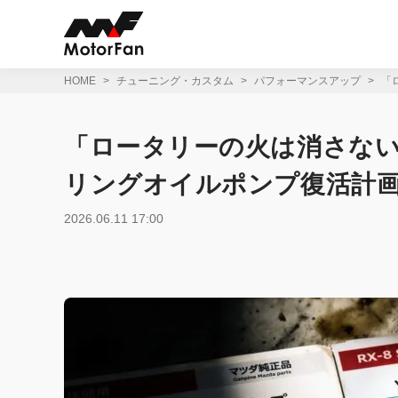
コ
ン
テ
ン
ツ
HOME
チューニング・カスタム
パフォーマンスアップ
「
へ
ス
キ
「ロータリーの火は消さない
ッ
プ
リングオイルポンプ復活計画
2026.06.11 17:00