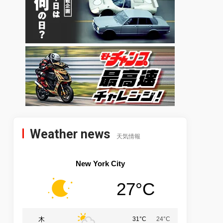
Weather news
天気情報
New York City
27°C
木
31°C
24°C