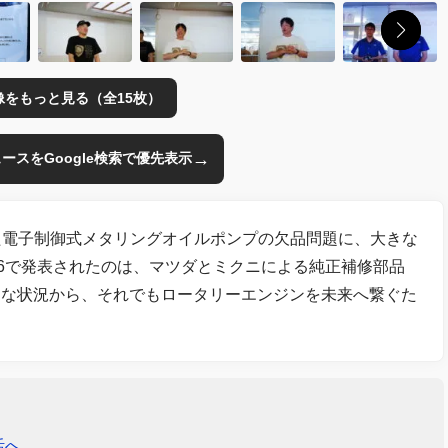
像をもっと見る（全15枚）
→
のニュースをGoogle検索で優先表示
きた電子制御式メタリングオイルポンプの欠品問題に、大きな
26で発表されたのは、マツダとミクニによる純正補修部品
的な状況から、それでもロータリーエンジンを未来へ繋ぐた
活へ