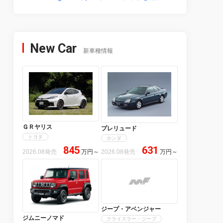
New Car
新車種情報
ＧＲヤリス
プレリュード
トヨタ
ホンダ
845
631
2026.08発売
万円
～
2026.08発売
万円
～
ジープ・アベンジャー
ジムニーノマド
クライスラー・ジープ