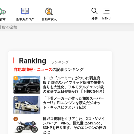
検索
MENU
古車
新車カタログ
自動車求人
画”の全貌
Ranking
ランキング
自動車情報・ニュース
の記事ランキング
トヨタ『ルーミー』がついに弱点克
服!? 待望のハイブリッド採用で燃費も
走りも大進化、フルモデルチェンジ級
の変身で近日登場か!? 【予想CG付き】
「下着メーカーが作った和製スーパー
カー!?」F1エンジンを積んだジオッ
ト・キャスピタという伝説
排ガス規制をクリアした、2ストVツイ
ンバイク、VINS。排気量は249.5cc、
83HPを絞り出す。そのエンジンの技術
とは