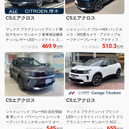
C5エアクロス
C5エアクロス
シトロエン
シトロエン
マックス プラグインハイブリッド 弊
シャインパック ブルーHDi バックカ
社デモカー サンルーフ 新車保証継承
メラ・360度カメラ・アクティブセ
ナッパレザー LEDヘッドライト スマ
ーフティーブレーキ・アクティブク
469.9
510.3
ートキー 電動テールゲート カープレ
ルーズコントロール・試乗車アッ
中古車価格：
万円
中古車価格：
万円
イ ブラインドスポットモニター
プ・シートヒーター・サンルーフ・
ACC レーンキープ 前後ソナー 純正
アップルカープレイ・アンドロイド
18AW
オート
C5エアクロス
C5エアクロス
シトロエン
シトロエン
シャインパック ブルーHDi 自社登録
マックス プラグインハイブリッド
車 革シート パワーシート レーンキ
LEDヘッドライト バックカメラ クリ
ープ パノラミックサンルーフ オート
アランスソナー サンルーフ ACC
545
655
ライト Bluetooth接続 LEDヘッドラ
AppleCarPlay AndroidAuto