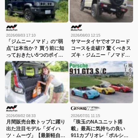
2026/08/03 17:10
2026/08/03 12:15
「ジムニーノマド」の“弱
サマータイヤでオフロード
点”は本当か？ 買う前に知
コースを走破!? 驚くべきス
っておきたい5つのポイン
ズキ・ジムニー「ノマド」
ト！小回り、燃費、101馬
の走破性！1型→2型への進
力、5速MTを徹底チェック
化にも注目!!
2026/08/02 08:33
2026/07/31 11:15
月間販売台数トップに躍り
「珠玉のNAユニット搭
出た注目モデル「ダイハ
載」最高に気持ちの良い
ツ・ムーヴ」【最新軽自動
911カブリオレ「ポルシェ