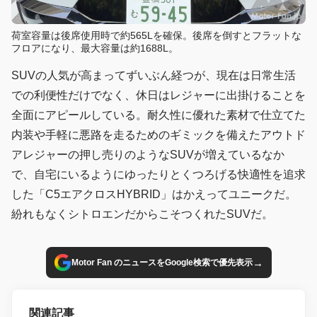
荷室容量は後席使用時で約565Lを確保。後席を倒すとフラットな
フロアになり、最大容量は約1688L。
SUVの人気が高まってずいぶん経つが、現在は日常生活
での利便性だけでなく、休日はレジャーに出掛けることを
全面にアピールしている。耐久性に優れた素材で仕立てた
内装や手軽に悪路を走るためのギミックを備えたアウトド
アレジャーの押し売りのようなSUVが増えているなか
で、自宅にいるようにゆったりとくつろげる快適性を追求
した「C5エアクロスHYBRID」はかえってユニークだ。
紛れもなくシトロエンだからこそつくれたSUVだ。
→
Motor Fan のニュースをGoogle検索で優先表示
関連記事