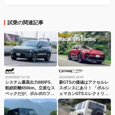
試乗の関連記事
2026/08/07 07:35
2026/08/05 16:45
システム最高出力680PS、
新GTSの価値はアクセルレ
航続距離650km。立派なス
スポンスにあり！ 「ポルシ
ペックだが、ボルボのフラ
ェマカンGTSエレクトリッ
ッグシップSUVの本当の魅
ク」に試乗
力は数字以外にあった！
【ボルボEX90試乗】