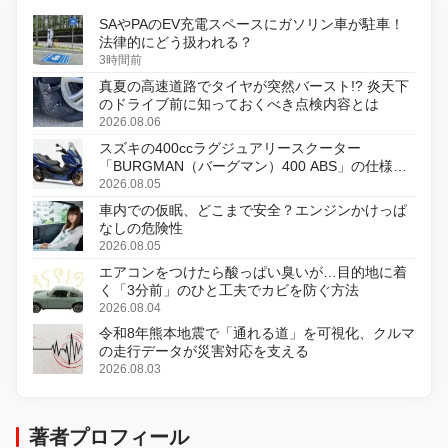
SAやPAのEV充電スペースにガソリン車が駐車！
法律的にどう扱われる？
3時間前
真夏の高速道路でタイヤが突然バースト!? 炎天下
のドライブ前に知っておくべき点検内容とは
2026.08.06
スズキの400ccラグジュアリースクーター
「BURGMAN（バーグマン）400 ABS」の仕様を
変更し、8月18日に発売
2026.08.05
車内での仮眠、どこまで安全？エンジンかけっぱ
なしの危険性
2026.08.05
エアコンをつけたら酸っぱい臭いが…目的地に着
く「3分前」のひと工夫でカビを防ぐ方法
2026.08.04
令和8年熊本地震で「通れる道」を可視化、クルマ
の走行データが災害対応を支える
2026.08.03
著者プロフィール