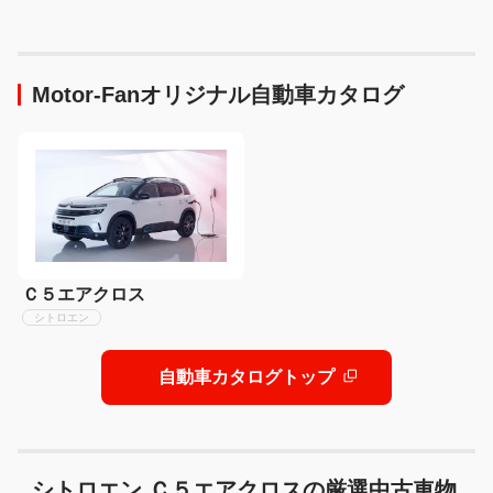
車 車種別解説 DAIHATSU
911 GT3 S/C」を試乗
MOVE】
Motor-Fanオリジナル自動車カタログ
Ｃ５エアクロス
シトロエン
自動車カタログトップ
シトロエン Ｃ５エアクロスの厳選中古車物