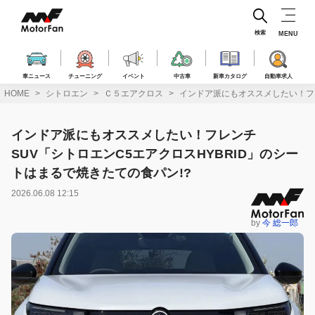
コ
ン
テ
検索
MENU
ン
ツ
へ
車ニュース
チューニング
イベント
中古車
新車カタログ
自動車求人
ス
HOME
シトロエン
Ｃ５エアクロス
インドア派にもオススメしたい！フレ
キ
ッ
プ
インドア派にもオススメしたい！フレンチ
SUV「シトロエンC5エアクロスHYBRID」のシー
トはまるで焼きたての食パン!?
2026.06.08 12:15
by
今 総一郎