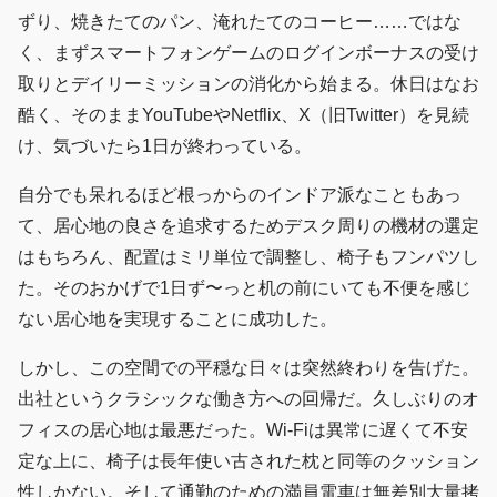
ずり、焼きたてのパン、淹れたてのコーヒー……ではな
く、まずスマートフォンゲームのログインボーナスの受け
取りとデイリーミッションの消化から始まる。休日はなお
酷く、そのままYouTubeやNetflix、X（旧Twitter）を見続
け、気づいたら1日が終わっている。
自分でも呆れるほど根っからのインドア派なこともあっ
て、居心地の良さを追求するためデスク周りの機材の選定
はもちろん、配置はミリ単位で調整し、椅子もフンパツし
た。そのおかげで1日ず〜っと机の前にいても不便を感じ
ない居心地を実現することに成功した。
しかし、この空間での平穏な日々は突然終わりを告げた。
出社というクラシックな働き方への回帰だ。久しぶりのオ
フィスの居心地は最悪だった。Wi-Fiは異常に遅くて不安
定な上に、椅子は長年使い古された枕と同等のクッション
性しかない。そして通勤のための満員電車は無差別大量拷