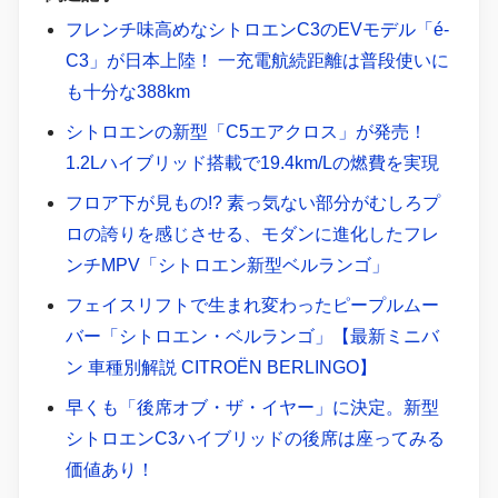
フレンチ味高めなシトロエンC3のEVモデル「é-
C3」が日本上陸！ 一充電航続距離は普段使いに
も十分な388km
シトロエンの新型「C5エアクロス」が発売！
1.2Lハイブリッド搭載で19.4km/Lの燃費を実現
フロア下が見もの!? 素っ気ない部分がむしろプ
ロの誇りを感じさせる、モダンに進化したフレ
ンチMPV「シトロエン新型ベルランゴ」
フェイスリフトで生まれ変わったピープルムー
バー「シトロエン・ベルランゴ」【最新ミニバ
ン 車種別解説 CITROËN BERLINGO】
早くも「後席オブ・ザ・イヤー」に決定。新型
シトロエンC3ハイブリッドの後席は座ってみる
価値あり！