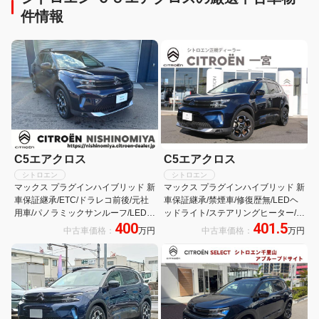
件情報
C5エアクロス
C5エアクロス
シトロエン
シトロエン
マックス プラグインハイブリッド 新
マックス プラグインハイブリッド 新
車保証継承/ETC/ドラレコ前後/元社
車保証継承/禁煙車/修復歴無/LEDヘ
用車/パノラミックサンルーフ/LEDヘ
ッドライト/ステアリングヒーター/フ
400
401.5
ッドライト/クルーズコントロール/レ
ロントシートヒーター/バックカメラ/
中古車価格：
万円
中古車価格：
万円
ーンキープアシスト/カープレイ/アン
純正18インチアルミホイール/アクテ
ドロイドオート/純正18インチアロイ
ィブクルーズコントロール/
ホイール/