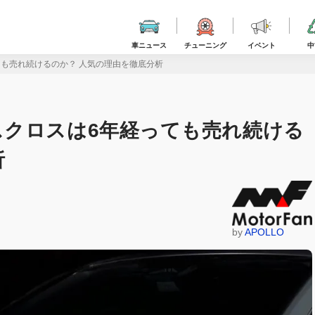
車ニュース
チューニング
イベント
中
も売れ続けるのか？ 人気の理由を徹底分析
クロスは6年経っても売れ続ける
析
by
APOLLO