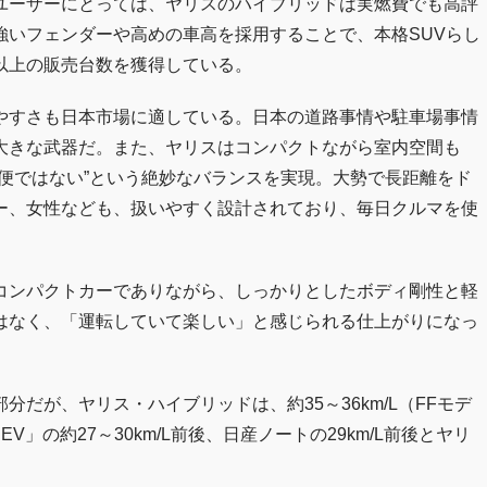
ユーザーにとっては、ヤリスのハイブリッドは実燃費でも高評
強いフェンダーや高めの車高を採用することで、本格SUVらし
以上の販売台数を獲得している。
やすさも日本市場に適している。日本の道路事情や駐車場事情
大きな武器だ。また、ヤリスはコンパクトながら室内空間も
便ではない”という絶妙なバランスを実現。大勢で長距離をド
ー、女性なども、扱いやすく設計されており、毎日クルマを使
コンパクトカーでありながら、しっかりとしたボディ剛性と軽
はなく、「運転していて楽しい」と感じられる仕上がりになっ
だが、ヤリス・ハイブリッドは、約35～36km/L（FFモデ
」の約27～30km/L前後、日産ノートの29km/L前後とヤリ