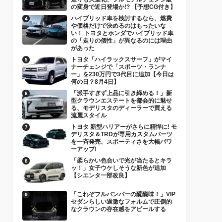
の変身で近日登場か!? 【予想CG付き】
ハイブリッド車を検討するなら、燃費
や価格だけで決めるのはもったいな
い！ トヨタとホンダでハイブリッド車
の「走りの個性」が異なるのには理由
があった
トヨタ「ハイラックスサーフ」がマイ
ナーチェンジで「スポーツ・ランナ
ー」を230万円で3代目に追加【今日は
何の日？8月4日】
「派手すぎず上品に引き締める！」新
型クラウンエステートを都会的に魅せ
る、モデリスタのディーラーで買える
流麗スタイル
トヨタ 新型ハリアーがさらに精悍に! モ
デリスタ＆TRDが専用カスタムパーツ
を一斉発売、スポーティさを大幅パワ
ーアップ!
「柔らかい色合いで光が当たるとキラ
ッ！」女子ウケしそうな新色が追加
【シエンタ一部改良】
「これぞフルバンパーの醍醐味！」VIP
セダンらしい過激なフォルムで圧倒的
なクラウンの存在感をアピールする