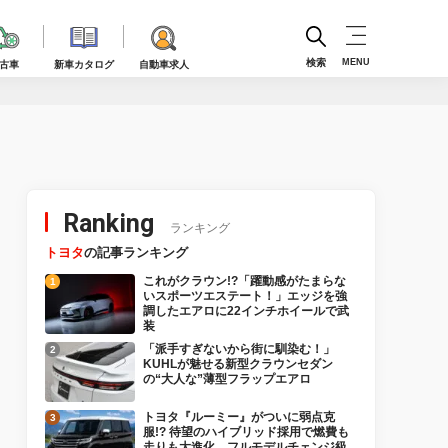
検索
MENU
古車
新車カタログ
自動車求人
Ranking
ランキング
トヨタ
の記事ランキング
これがクラウン!?「躍動感がたまらな
いスポーツエステート！」エッジを強
調したエアロに22インチホイールで武
装
「派手すぎないから街に馴染む！」
KUHLが魅せる新型クラウンセダン
の“大人な”薄型フラップエアロ
トヨタ『ルーミー』がついに弱点克
服!? 待望のハイブリッド採用で燃費も
走りも大進化、フルモデルチェンジ級