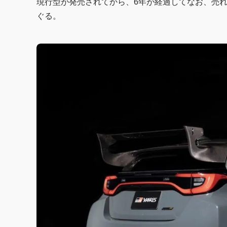
現行型が発売されてから、6年が経過してなお、売
ぐる。