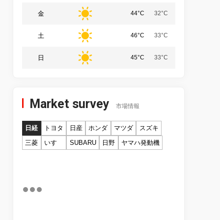
金
44°C
32°C
土
46°C
33°C
日
45°C
33°C
Market survey
市場情報
日経
トヨタ
日産
ホンダ
マツダ
スズキ
三菱
いすゞ
SUBARU
日野
ヤマハ発動機