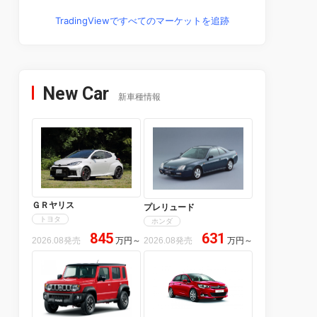
TradingViewですべてのマーケットを追跡
New Car
新車種情報
ＧＲヤリス
プレリュード
トヨタ
ホンダ
845
631
2026.08発売
万円
～
2026.08発売
万円
～