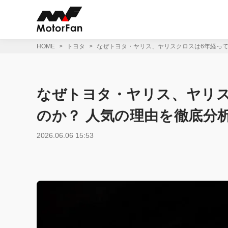
コ
ン
テ
ン
ツ
HOME
トヨタ
なぜトヨタ・ヤリス、ヤリスクロスは6年経って
へ
ス
キ
ッ
なぜトヨタ・ヤリス、ヤリス
プ
のか？ 人気の理由を徹底分
2026.06.06 15:53