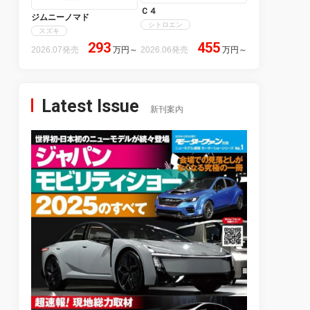
Ｃ４
ジムニーノマド
シトロエン
スズキ
293
455
2026.07発売
万円
～
2026.06発売
万円
～
Latest Issue
新刊案内