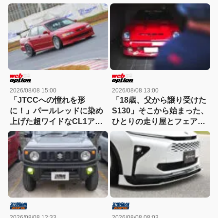
2026/08/08 15:00
2026/08/08 13:00
「JTCCへの憧れを形
「18歳、父から譲り受けた
に！」パールレッドに染め
S130」そこから始まった、
上げた超ワイドなCL1アコ
ひとりの走り屋とフェアレ
ードユーロRの美学
ディZの物語
2026/08/08 12:33
2026/08/08 08:03