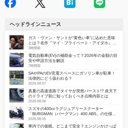
ヘッドラインニュース
ガス・ヴァン・サントが“黄色い車”に込めた意味
とは？名作『マイ・プライベート・アイダホ』が
初のデジタルリマスター版で復活
3時間前
電気自動車(EV)の補助金って？2026年の金額の目
安や申請方法を解説
7時間前
SAやPAのEV充電スペースにガソリン車が駐車！
法律的にどう扱われる？
2026.08.07
真夏の高速道路でタイヤが突然バースト!? 炎天下
のドライブ前に知っておくべき点検内容とは
2026.08.06
スズキの400ccラグジュアリースクーター
「BURGMAN（バーグマン）400 ABS」の仕様を
変更し、8月18日に発売
2026.08.05
車内での仮眠、どこまで安全？エンジンかけっぱ