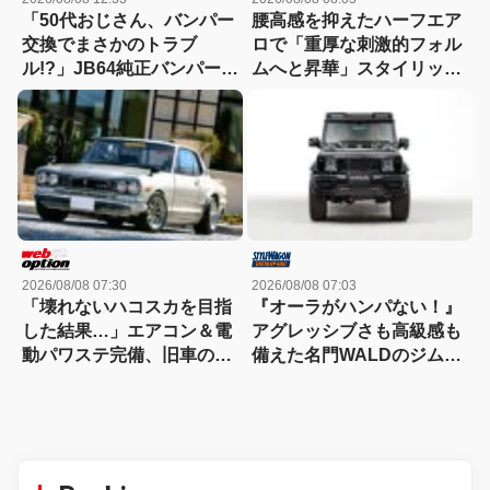
「50代おじさん、バンパー
腰高感を抑えたハーフエア
交換でまさかのトラブ
ロで「重厚な刺激的フォル
ル!?」JB64純正バンパー流
ムへと昇華」スタイリッシ
用に挑戦したら、センサー
ュなエステートを構築
エラーも体験（涙）
2026/08/08 07:30
2026/08/08 07:03
「壊れないハコスカを目指
『オーラがハンパない！』
した結果…」エアコン＆電
アグレッシブさも高級感も
動パワステ完備、旧車の常
備えた名門WALDのジムニ
識を覆すGT-R仕様のすべて
ーノマド用ボディキット