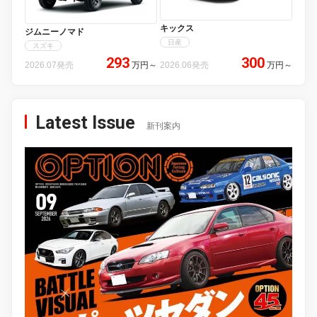
キックス
ジムニーノマド
日産
スズキ
293
300
2026.07発売
万円
～
2026.06発売
万円
～
Latest Issue
新刊案内