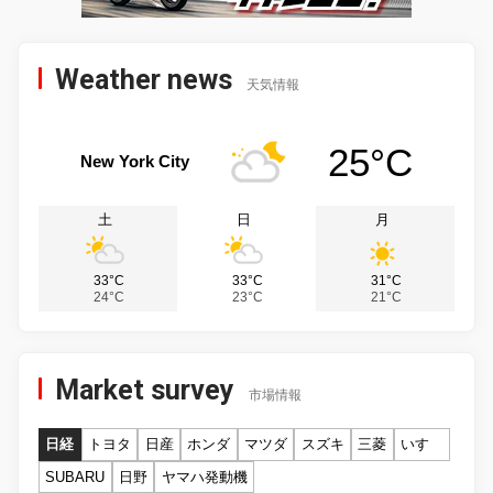
Weather news
天気情報
25°C
New York City
土
日
月
33°C
33°C
31°C
24°C
23°C
21°C
Market survey
市場情報
日経
トヨタ
日産
ホンダ
マツダ
スズキ
三菱
いすゞ
SUBARU
日野
ヤマハ発動機