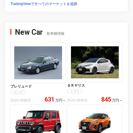
TradingViewですべてのマーケットを追跡
New Car
新車種情報
ＧＲヤリス
プレリュード
トヨタ
ホンダ
631
845
2026.08発売
万円
～
2026.08発売
万円
～