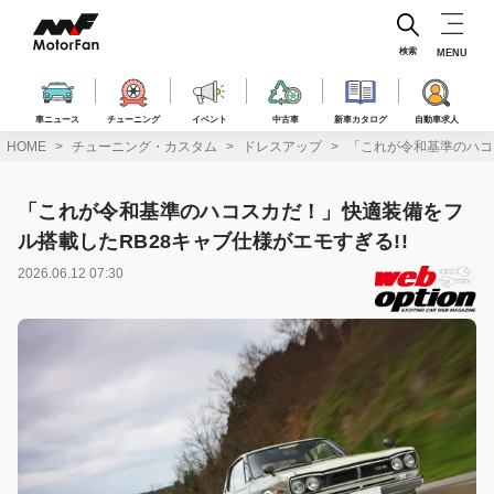
コ
ン
テ
検索
MENU
ン
ツ
へ
車ニュース
チューニング
イベント
中古車
新車カタログ
自動車求人
ス
HOME
チューニング・カスタム
ドレスアップ
「これが令和基準のハコ
キ
ッ
プ
「これが令和基準のハコスカだ！」快適装備をフ
ル搭載したRB28キャブ仕様がエモすぎる!!
2026.06.12 07:30