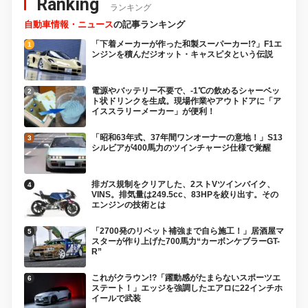
Ranking
ランキング
自動車情報・ニュース
の記事ランキング
「下着メーカーが作った和製スーパーカー!?」F1エ
ンジンを積んだジオット・キャスピタという伝説
電源やバッテリー不要で、-1℃の飲めるシャーベッ
ト状ドリンクを生成。現場作業やアウトドアに「ア
イススラリーメーカー」が便利！
「昭和63年式、37年間ワンオーナーの意地！」S13
シルビアが400馬力のツインチャージ仕様で覚醒
排ガス規制をクリアした、2ストVツインバイク、
VINS。排気量は249.5cc、83HPを絞り出す。その
エンジンの技術とは
「2700発のリベット補強まで自ら施工！」居酒屋マ
スターが作り上げた700馬力“カーボンケブラーGT-
R”
これがクラウン!?「躍動感がたまらないスポーツエ
ステート！」エッジを強調したエアロに22インチホ
イールで武装