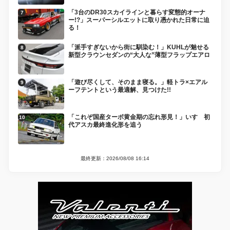
「3台のDR30スカイラインと暮らす変態的オーナ
ー!?」スーパーシルエットに取り憑かれた日常に迫
る！
「派手すぎないから街に馴染む！」KUHLが魅せる
新型クラウンセダンの“大人な”薄型フラップエアロ
「遊び尽くして、そのまま寝る。」軽トラ×エアル
ーフテントという最適解、見つけた!!
「これぞ国産ターボ黄金期の忘れ形見！」いすゞ初
代アスカ最終進化形を追う
最終更新：2026/08/08 16:14