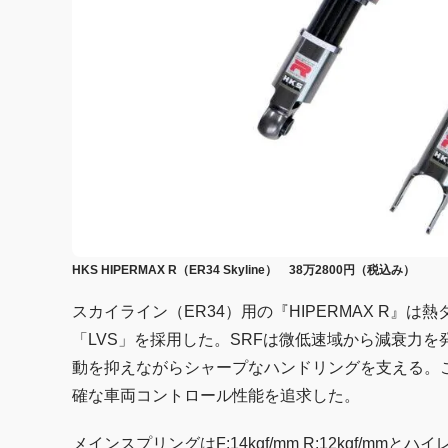
HKS HIPERMAX R（ER34 Skyline） 38万2800円（税込み）
スカイライン（ER34）用の『HIPERMAX R』
「LVS」を採用した。SRFは微低速域から減衰力
動を抑えながらシャープなハンドリングを支える。
確な車両コントロール性能を追求した。
メインスプリングはF:14kgf/mm R:12kgf/