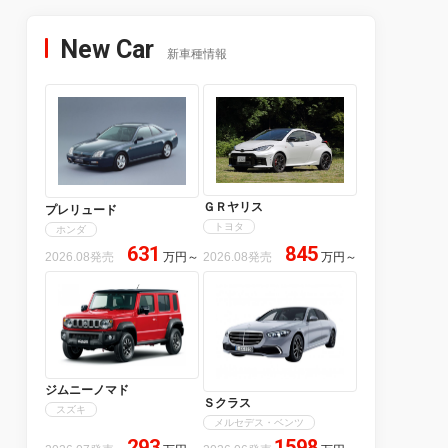
New Car
新車種情報
ＧＲヤリス
プレリュード
トヨタ
ホンダ
631
845
2026.08発売
万円
～
2026.08発売
万円
～
ジムニーノマド
Ｓクラス
スズキ
メルセデス・ベンツ
293
1598