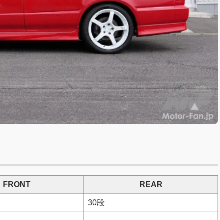
FRONT
REAR
30段