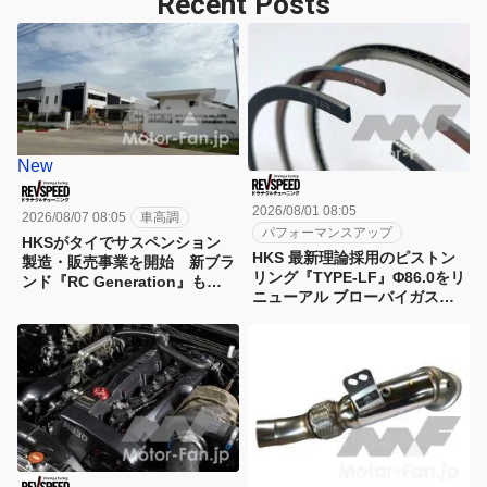
Recent Posts
New
2026/08/01 08:05
2026/08/07 08:05
車高調
パフォーマンスアップ
HKSがタイでサスペンション
HKS 最新理論採用のピストン
製造・販売事業を開始 新ブラ
リング『TYPE-LF』Φ86.0をリ
ンド『RC Generation』も発
ニューアル ブローバイガス低
売予定
減と低フリクション化を実現