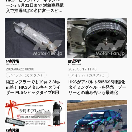
HKS『ビッグパワーキャンペ
ーン』8月31日まで 対象商品購
入で抽選5組10名に富士スピー
ドウェイホテル宿泊券
2026/06/22 08:00
2026/06/17 11:40
アイテム（カスタム）
アイテム（カスタム）
純正マフラーでも19㎰ 2.3㎏-
HKSがアバルト595/695用強化
m差！ HKSメタルキャタライ
タイミングベルトを発売 プー
ザー FL5シビックタイプR用
リーとの嚙み合いも最適化