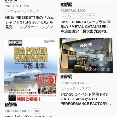
2026/07/31 12:10
2026/07/01 12:00
パフォーマンスアップ
パフォーマンスアップ
HKSがRB26DETT用の『カム
HKS DB06 GRスープラAT車
シャフトSTEP2 280° EX』を
用の『METAL CATALYZER』
発売 コンプリートエンジンで
を追加設定 最大出力10PS、
実績のある高開度カム
トルクは1.1kg-m向上
2026/06/24 11:40
ショップ（カスタム）
6/27-28はイベント開催 HKS
GATE OSAKAがA PIT
PERFORMANCE FACTORY
OSAKA内にオープン
2026/06/25 08:00
HKS