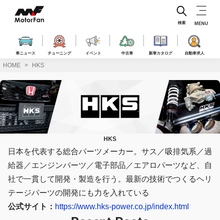
コ
ン
テ
検索
MENU
ン
ツ
へ
車ニュース
チューニング
イベント
中古車
新車カタログ
自動車求人
ス
HOME
HKS
キ
ッ
プ
HKS
日本を代表する総合パーツメーカー。サス／吸排気系／過
給器／エンジンパーツ／電子部品／エアロパーツなど、自
社で一貫して開発・製造を行う。最新の技術でつくるヘリ
テージパーツの開発にも力を入れている
公式サイト：
https://www.hks-power.co.jp/index.html