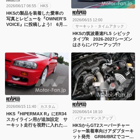
2026/06/17 06:55
HKS
HKSの製品を装着した愛車の
写真とレビューを『OWNER’S
2026/06/15 12:00
VOICE』に投稿しよう! 6月
サーキット・タイムアタック
30日までの限定プレゼントも
HKSの筑波最速FL5 シビック
あり!!
タイプR 2026-2027シーズン
はさらにパワーアップ!?
2026/06/15 11:40
カスタム
2026/06/14 18:10
HKS『HIPERMAX R』にER34
パフォーマンスアップ
スカイライン用が追加設定 サ
ーキット走行を視野に入れたハ
HKSからGT2スーパーチャー
イレート仕様で安定感の高いコ
ジャー装着車向けアダプターキ
ーナリング性能を追求
ット発売 GR86/BRZでコール