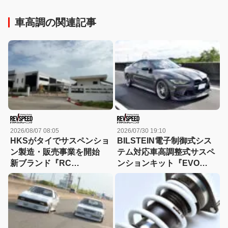
車高調の関連記事
2026/08/07 08:05
2026/07/30 19:10
HKSがタイでサスペンショ
BILSTEIN電子制御式シス
ン製造・販売事業を開始
テム対応車高調整式サスペ
新ブランド『RC
ンションキット『EVO
Generation』も発売予定
SE』をG87 M2/G82 M4で
試す