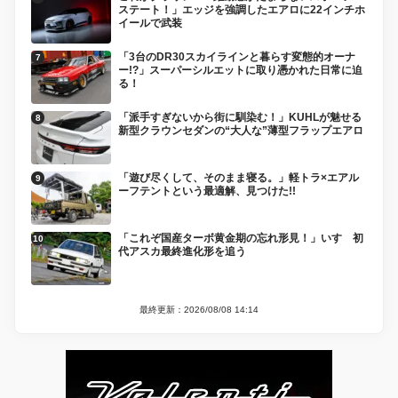
ステート！」エッジを強調したエアロに22インチホ
イールで武装
「3台のDR30スカイラインと暮らす変態的オーナ
ー!?」スーパーシルエットに取り憑かれた日常に迫
る！
「派手すぎないから街に馴染む！」KUHLが魅せる
新型クラウンセダンの“大人な”薄型フラップエアロ
「遊び尽くして、そのまま寝る。」軽トラ×エアル
ーフテントという最適解、見つけた!!
「これぞ国産ターボ黄金期の忘れ形見！」いすゞ初
代アスカ最終進化形を追う
最終更新：2026/08/08 14:14