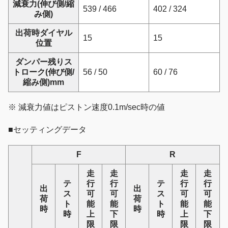
減衰力(伸び側/縮
539 / 466
402 / 324
み側)
出荷時ダイヤル
15
15
位置
ダンパー残りス
トローク(伸び側/
56 / 50
60 / 76
縮み側)mm
※ 減衰力値はピストン速度0.1m/sec時の値
■セッティングデータ
F
R
走
走
走
走
テ
行
行
テ
行
行
出
出
ス
可
可
ス
可
可
荷
荷
ト
能
能
ト
能
能
時
時
時
上
下
時
上
下
限
限
限
限