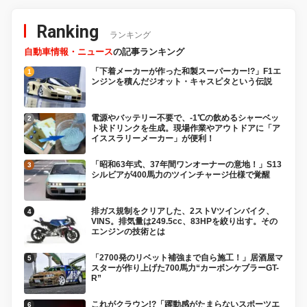
編】
Ranking
ランキング
自動車情報・ニュース
の記事ランキング
「下着メーカーが作った和製スーパーカー!?」F1エ
ンジンを積んだジオット・キャスピタという伝説
電源やバッテリー不要で、-1℃の飲めるシャーベッ
ト状ドリンクを生成。現場作業やアウトドアに「ア
イススラリーメーカー」が便利！
「昭和63年式、37年間ワンオーナーの意地！」S13
シルビアが400馬力のツインチャージ仕様で覚醒
排ガス規制をクリアした、2ストVツインバイク、
VINS。排気量は249.5cc、83HPを絞り出す。その
エンジンの技術とは
「2700発のリベット補強まで自ら施工！」居酒屋マ
スターが作り上げた700馬力“カーボンケブラーGT-
R”
これがクラウン!?「躍動感がたまらないスポーツエ