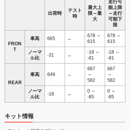
走行可
最大上
能上限
テスト
出荷時
限～最
～走行
時
大
可能下
限
678 ～
678 ～
車高
665
←
615
615
FRON
T
ノーマ
-18 ～
-18 ～
-31
←
ル比
-81
-81
667
667
車高
649
←
～
～
582
582
REAR
ノーマ
0 ～
0 ～
-18
←
ル比
-85
-85
キット情報