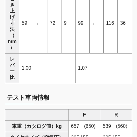
き
上
げ
寸
59
←
72
9
99
←
116
36
法
（
mm
）
レ
バ
1.00
1.07
ー
比
テスト車両情報
F
R
車重（カタログ値）kg
657 (650)
539 (560)