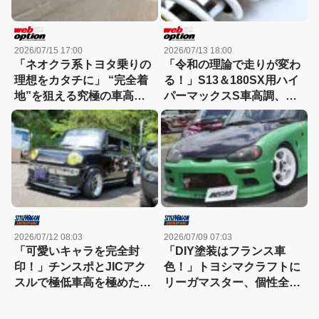
2026/07/15 17:00
2026/07/13 18:00
「ネオクラ系トヨタ乗りの
「令和の理論で走りが変わ
理想をカタチに」 “完全着
る！」S13＆180SX用ハイ
地”を狙える究極の車高調
パーマックスS車高調、登
に迫る！
場
2026/07/12 08:03
2026/07/09 07:03
「可愛いキャラを完全封
「DIY塗装はフランス車
印！」チンスポとJICアク
色！」トヨシマクラフトに
スルで極低車高を極めた、
リーガマスター、個性全開
スズキ・ハスラーの異端児
のカプチーノ【軽2シータ
カスタム
ーカスタム・オーナーカー