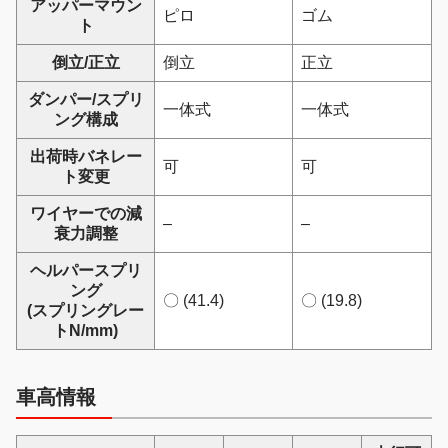
アッパーマウン
ピロ
ゴム
ト
倒立/正立
倒立
正立
ダンパー/スプリ
一体式
一体式
ング構成
出荷時バネレー
可
可
ト変更
ワイヤーでの減
–
–
衰力調整
ヘルパースプリ
ング
〇 (41.4)
〇 (19.8)
(スプリングレー
トN/mm)
車高情報