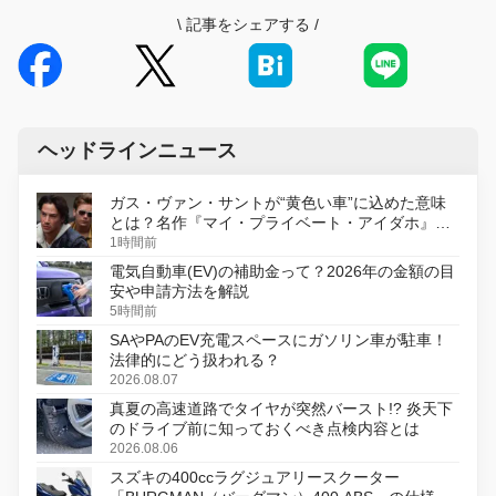
\
記事をシェアする
/
ヘッドラインニュース
ガス・ヴァン・サントが“黄色い車”に込めた意味
とは？名作『マイ・プライベート・アイダホ』が
初のデジタルリマスター版で復活
1時間前
電気自動車(EV)の補助金って？2026年の金額の目
安や申請方法を解説
5時間前
SAやPAのEV充電スペースにガソリン車が駐車！
法律的にどう扱われる？
2026.08.07
真夏の高速道路でタイヤが突然バースト!? 炎天下
のドライブ前に知っておくべき点検内容とは
2026.08.06
スズキの400ccラグジュアリースクーター