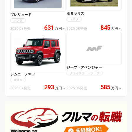
ＧＲヤリス
プレリュード
トヨタ
ホンダ
631
845
2026.08発売
万円
～
2026.08発売
万円
～
ジープ・アベンジャー
クライスラー・ジープ
ジムニーノマド
スズキ
293
585
2026.07発売
万円
～
2026.06発売
万円
～