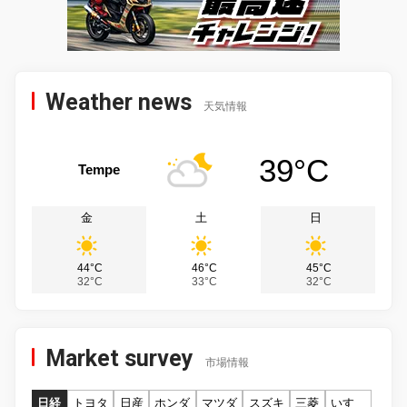
Weather news
天気情報
39°C
Tempe
金
土
日
44°C
46°C
45°C
32°C
33°C
32°C
Market survey
市場情報
日経
トヨタ
日産
ホンダ
マツダ
スズキ
三菱
いすゞ