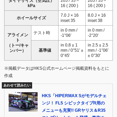
タイヤサイズ（空気圧）
205 / 55 –
205 / 55 –
kPa
16 ( 200 )
16 ( 200 )
7.0 J × 16
8.0 J × 16
ホイールサイズ
inset 35
inset 38
in 0 mm /
in 0 mm /
テスト時
アライメン
-1°06′
-2°20′
ト
in 0.8 ± 1
in 2.5 ± 2.5
（トー/キャ
基準値
mm / 0°51′ ±
mm / -1°06′
ンバー）
0°45′
± 0°30′
※掲載データはHKS公式ホームページ掲載資料をもとに
作成
あわせて読みたい
HKS「HIPERMAX Sがモデルチェ
ンジ！ FL5 シビックタイプR用の
メニューも充実!! GRヤリス＆R35