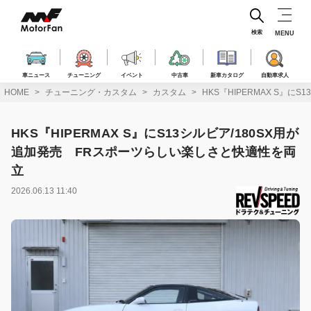
コ
ン
テ
検索
MENU
ン
ツ
へ
車ニュース
チューニング
イベント
中古車
新車カタログ
自動車求人
ス
HOME
チューニング・カスタム
カスタム
HKS『HIPERMAX S』
キ
ッ
プ
HKS『HIPERMAX S』にS13シルビア/180SX用が
追加発売 FRスポーツらしい楽しさと快適性を両
立
2026.06.13 11:40