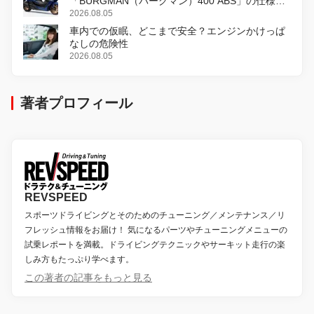
「BURGMAN（バーグマン）400 ABS」の仕様を
変更し、8月18日に発売
2026.08.05
車内での仮眠、どこまで安全？エンジンかけっぱ
なしの危険性
2026.08.05
著者プロフィール
REVSPEED
スポーツドライビングとそのためのチューニング／メンテナンス／リ
フレッシュ情報をお届け！ 気になるパーツやチューニングメニューの
試乗レポートを満載。ドライビングテクニックやサーキット走行の楽
しみ方もたっぷり学べます。
この著者の記事をもっと見る