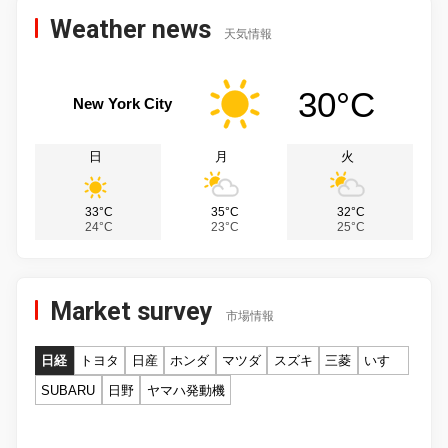
Weather news
天気情報
30°C
New York City
日
月
火
33°C
35°C
32°C
24°C
23°C
25°C
Market survey
市場情報
日経
トヨタ
日産
ホンダ
マツダ
スズキ
三菱
いすゞ
SUBARU
日野
ヤマハ発動機