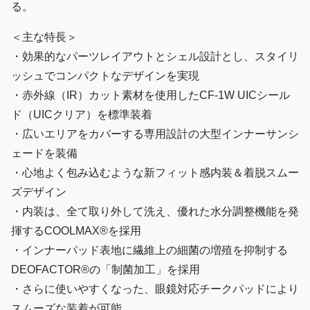
る。
＜主な特長＞
・効果的なパーツレイアウトとシェル設計とし、スタイリ
ッシュでコンパクトなデザインを実現
・赤外線（IR）カット素材を使用したCF-1W UICシール
ド（UICクリア）を標準装着
・広いエリアをカバーする専用設計の大型インナーサンシ
ェードを装備
・心地よく包み込むような新フィット感内装＆着脱スムー
ズデザイン
・内装は、全て取り外して洗え、優れた水分調整機能を発
揮するCOOLMAX®を採用
・インナーパッド表地に繊維上の細菌の増殖を抑制する
DEOFACTOR®の「制菌加工」を採用
・さらに使いやすくなった、眼鏡対応チークパッドにより
スムーズな装着が可能