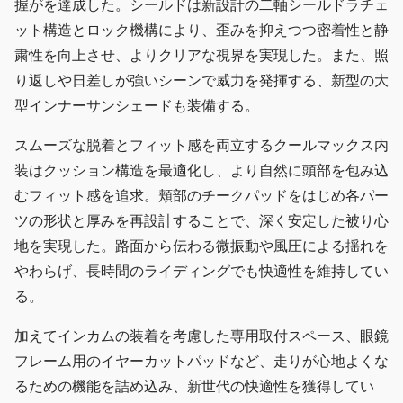
握がを達成した。シールドは新設計の二軸シールドラチェ
ット構造とロック機構により、歪みを抑えつつ密着性と静
粛性を向上させ、よりクリアな視界を実現した。また、照
り返しや日差しが強いシーンで威力を発揮する、新型の大
型インナーサンシェードも装備する。
スムーズな脱着とフィット感を両立するクールマックス内
装はクッション構造を最適化し、より自然に頭部を包み込
むフィット感を追求。頬部のチークパッドをはじめ各パー
ツの形状と厚みを再設計することで、深く安定した被り心
地を実現した。路面から伝わる微振動や風圧による揺れを
やわらげ、長時間のライディングでも快適性を維持してい
る。
加えてインカムの装着を考慮した専用取付スペース、眼鏡
フレーム用のイヤーカットパッドなど、走りが心地よくな
るための機能を詰め込み、新世代の快適性を獲得してい