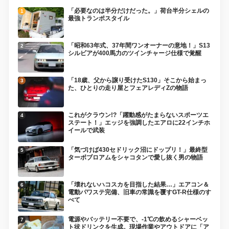
「必要なのは半分だけだった。」荷台半分シェルの
最強トランポスタイル
「昭和63年式、37年間ワンオーナーの意地！」S13
シルビアが400馬力のツインチャージ仕様で覚醒
「18歳、父から譲り受けたS130」そこから始まっ
た、ひとりの走り屋とフェアレディZの物語
これがクラウン!?「躍動感がたまらないスポーツエ
ステート！」エッジを強調したエアロに22インチホ
イールで武装
「気づけば430セドリック沼にドップリ！」最終型
ターボブロアムをシャコタンで愛し抜く男の物語
「壊れないハコスカを目指した結果…」エアコン＆
電動パワステ完備、旧車の常識を覆すGT-R仕様のす
べて
電源やバッテリー不要で、-1℃の飲めるシャーベッ
ト状ドリンクを生成。現場作業やアウトドアに「ア