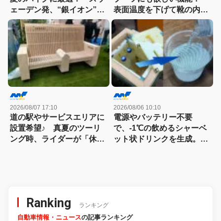
ェーデン発、“銀イオン”に
表面温度を下げて靴の内部
よる抗菌防臭加工「ポリジ
をクールダウン。真夏の蒸
ン」のウェア群。
れや不快感を解消
THE NORTH FACEやアデ
ィダスetc.
2026/08/07 17:10
2026/08/06 10:10
道の駅やサービスエリアに
電源やバッテリー不要
設置希望♪ 真夏のツーリ
で、-1℃の飲めるシャーベ
ング時、ライダーが「休憩
ット状ドリンクを生成。現
場所に欲しい！」と思う冷
場作業やアウトドアに「ア
却機器を発見
イススラリーメーカー」が
便利！
Ranking
ランキング
自動車情報・ニュース
の記事ランキング