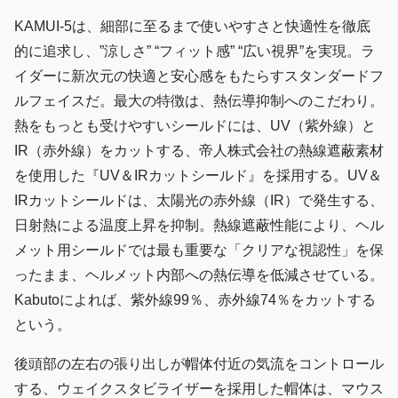
KAMUI-5は、細部に至るまで使いやすさと快適性を徹底
的に追求し、”涼しさ” “フィット感” “広い視界”を実現。ラ
イダーに新次元の快適と安心感をもたらすスタンダードフ
ルフェイスだ。最大の特徴は、熱伝導抑制へのこだわり。
熱をもっとも受けやすいシールドには、UV（紫外線）と
IR（赤外線）をカットする、帝人株式会社の熱線遮蔽素材
を使用した『UV＆IRカットシールド』を採用する。UV＆
IRカットシールドは、太陽光の赤外線（IR）で発生する、
日射熱による温度上昇を抑制。熱線遮蔽性能により、ヘル
メット用シールドでは最も重要な「クリアな視認性」を保
ったまま、ヘルメット内部への熱伝導を低減させている。
Kabutoによれば、紫外線99％、赤外線74％をカットする
という。
後頭部の左右の張り出しが帽体付近の気流をコントロール
する、ウェイクスタビライザーを採用した帽体は、マウス