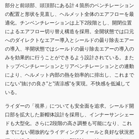
部分と前頭部、頭頂部にある計４箇所のベンチレーション
の配置と形状を見直し、ヘルメット全体のエアフローを最
適化。チンベンチレーションは上下2段階とし、開閉位置
によるエアフロー切り替え構造を採用。全開状態では口元
へのダイレクトなエアー導入とシールドの曇り除去エアー
の導入、半開状態ではシールドの曇り除去エアーの導入の
みを効果的に行うことができるよう設計されている。また
トップベンチレーションとリアベンチレーションとの連動
により、ヘルメット内部の熱を効率的に排出し、これまで
にない”抜けの良さ”と”清涼感”を実現。不快感を低減して
いる。
ライダーの「視界」についても安全面を追求。シールド開
口部を拡大した新帽体設計を採用し、インナーサンシェー
ドも大型化。さらに2段階の高さ調整も可能になり、これ
までにない開放的なライディングフィールと良好な状況把