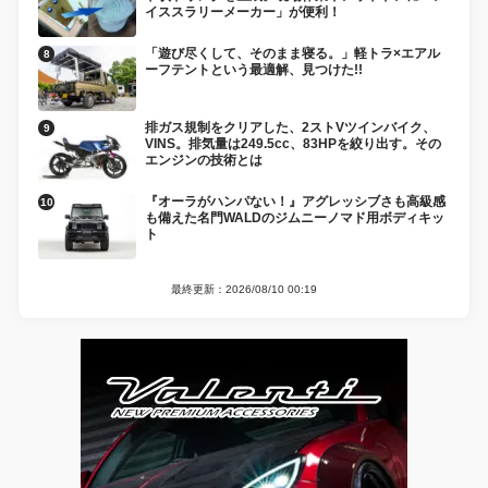
イススラリーメーカー」が便利！
「遊び尽くして、そのまま寝る。」軽トラ×エアル
ーフテントという最適解、見つけた!!
排ガス規制をクリアした、2ストVツインバイク、
VINS。排気量は249.5cc、83HPを絞り出す。その
エンジンの技術とは
『オーラがハンパない！』アグレッシブさも高級感
も備えた名門WALDのジムニーノマド用ボディキッ
ト
最終更新：2026/08/10 00:19