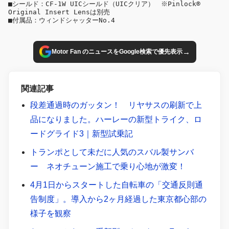
■シールド：CF-1W UICシールド（UICクリア）　※Pinlock® 
Original Insert Lensは別売
■付属品：ウィンドシャッターNo.4
→
Motor Fan のニュースをGoogle検索で優先表示
関連記事
段差通過時のガッタン！ リヤサスの刷新で上
品になりました。ハーレーの新型トライク、ロ
ードグライド3｜新型試乗記
トランポとして未だに人気のスバル製サンバ
ー ネオチューン施工で乗り心地が激変！
4月1日からスタートした自転車の「交通反則通
告制度」。導入から2ヶ月経過した東京都心部の
様子を観察