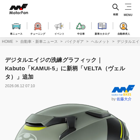
コ
ン
テ
検索
MENU
ン
ツ
へ
車ニュース
チューニング
イベント
中古車
新車カタログ
自動車求人
ス
HOME
自動車・新車ニュース
バイクギア
ヘルメット
デジタルエイジ
キ
ッ
プ
デジタルエイジの洗練グラフィック｜
Kabuto「KAMUI-5」に新柄「VELTA（ヴェル
タ）」追加
2026.06.12 07:10
by
佐藤大介