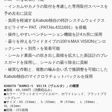
・インカムやカメラの取付を考慮した専用取付スペースを
予め左右に設定
・負荷を軽減するKabuto独自の特許システムウェイクス
タビライザー PAT.（PAT.No.4311691）を搭載
・操作しやすいベンチレーション機能を計4カ所に採用
・曇りを抑えるワイドタイプの100％MAX VISIONピンロ
ックシート＜別売＞を装着可能
・シールド裏面への吹き出し面積を拡大した新設計のブレ
スガードを採用し、シールドの曇り除去に貢献
・確実な作動と、複数の噛み合い爪で微調整を可能にした
Kabuto独自のマイクロラチェットバックルを採用
KABUTO「KAMUI-5　VELTA（ヴェルタ）」の概要
■価格：49,500円（消費税込み）
■カラー：フラットオリーブイエロー、ホワイトレッド、フラットブラ
ックグレー
■サイズ：XS（53mm）、S（55mm）、M（57mm）、L（59mm）、
XL（61mm）
■規格：JIS規格