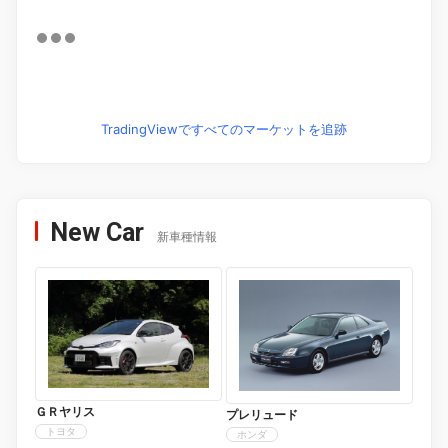
TradingViewですべてのマーケットを追跡
New Car
新車種情報
ＧＲヤリス
プレリュード
トヨタ
ホンダ