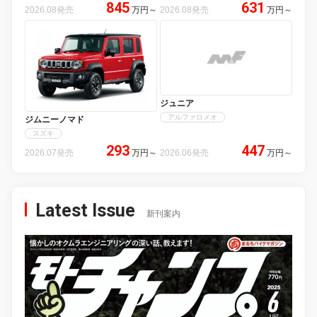
845
631
2026.08発売
万円
～
2026.08発売
万円
～
ジュニア
アルファロメオ
ジムニーノマド
スズキ
293
447
2026.07発売
万円
～
2026.06発売
万円
～
Latest Issue
新刊案内