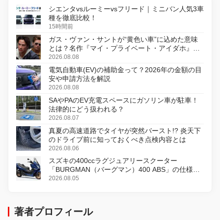
シエンタvsルーミーvsフリード｜ミニバン人気3車
種を徹底比較！
15時間前
ガス・ヴァン・サントが“黄色い車”に込めた意味
とは？名作『マイ・プライベート・アイダホ』が
初のデジタルリマスター版で復活
2026.08.08
電気自動車(EV)の補助金って？2026年の金額の目
安や申請方法を解説
2026.08.08
SAやPAのEV充電スペースにガソリン車が駐車！
法律的にどう扱われる？
2026.08.07
真夏の高速道路でタイヤが突然バースト!? 炎天下
のドライブ前に知っておくべき点検内容とは
2026.08.06
スズキの400ccラグジュアリースクーター
「BURGMAN（バーグマン）400 ABS」の仕様を
変更し、8月18日に発売
2026.08.05
著者プロフィール