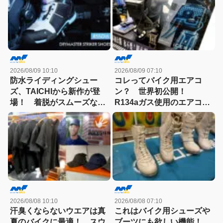
2026/08/09 10:10
2026/08/09 07:10
防水ライディングシュー
コレってバイク用エアコ
ズ、TAICHIから新作が登
ン？ 世界初公開！
場！ 着脱がスムーズな
R134aガス使用のエアコン
BOAフィットシステム搭載
型冷却ベスト。発売は2027
年夏｜猛暑とバイク
2026/08/08 10:10
2026/08/08 07:10
汗臭くならないウエアは真
これはバイク用シューズや
夏のバイクに最適！ スウ
ブーツにも欲しい機能！