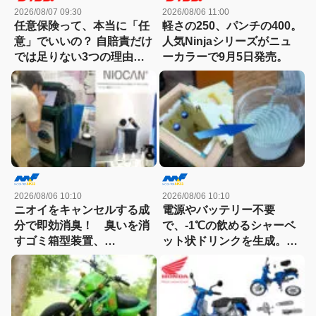
2026/08/07 09:30
2026/08/06 11:00
任意保険って、本当に「任
軽さの250、パンチの400。
意」でいいの？ 自賠責だけ
人気Ninjaシリーズがニュ
では足りない3つの理由
ーカラーで9月5日発売。
【自動車保険】
2026/08/06 10:10
2026/08/06 10:10
ニオイをキャンセルする成
電源やバッテリー不要
分で即効消臭！ 臭いを消
で、-1℃の飲めるシャーベ
すゴミ箱型装置、
ット状ドリンクを生成。現
「NIOCAN（ニオキャ
場作業やアウトドアに「ア
ン）」を噴射！
イススラリーメーカー」が
便利！