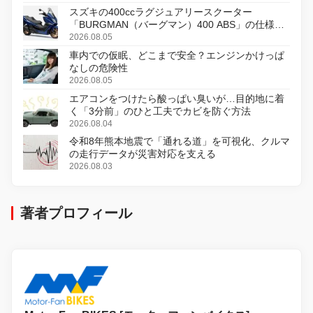
スズキの400ccラグジュアリースクーター
「BURGMAN（バーグマン）400 ABS」の仕様を
変更し、8月18日に発売
2026.08.05
車内での仮眠、どこまで安全？エンジンかけっぱ
なしの危険性
2026.08.05
エアコンをつけたら酸っぱい臭いが…目的地に着
く「3分前」のひと工夫でカビを防ぐ方法
2026.08.04
令和8年熊本地震で「通れる道」を可視化、クルマ
の走行データが災害対応を支える
2026.08.03
著者プロフィール