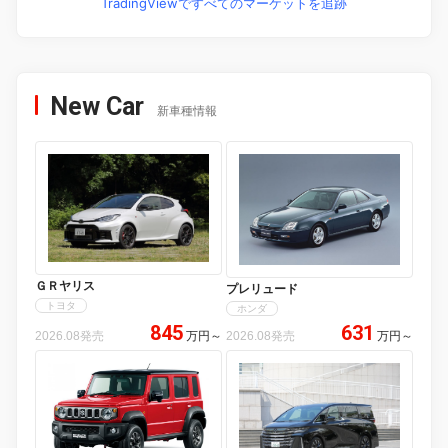
TradingViewですべてのマーケットを追跡
New Car
新車種情報
ＧＲヤリス
プレリュード
トヨタ
ホンダ
845
631
2026.08発売
万円
～
2026.08発売
万円
～