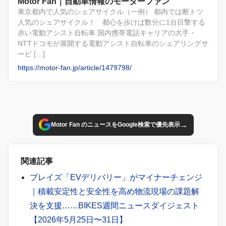
Motor Fan｜自動車情報のモーターファン
東京都内で人気のシェアサイクル（一例） 都内では断トツ
人気のシェアサイクル！ 都心を歩けば数分に1台目撃する
赤い電動アシスト自転車 国内携帯電話キャリアの大手・
NTTドコモが展開する電動アシスト自転車のシェアリングサ
ービ […]
https://motor-fan.jp/article/1479798/
→
Motor Fan のニュースをGoogle検索で優先表示
関連記事
ブレイズ「EVデリバリー」がマイナーチェンジ
｜積載安定性と安全性を高め物流現場の課題解
決を支援……BIKES週間ニュースダイジェスト
【2026年5月25日〜31日】