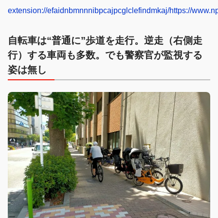
extension://efaidnbmnnnibpcajpcglclefindmkaj/https://www.
自転車は“普通に”歩道を走行。逆走（右側走
行）する車両も多数。でも警察官が監視する
姿は無し