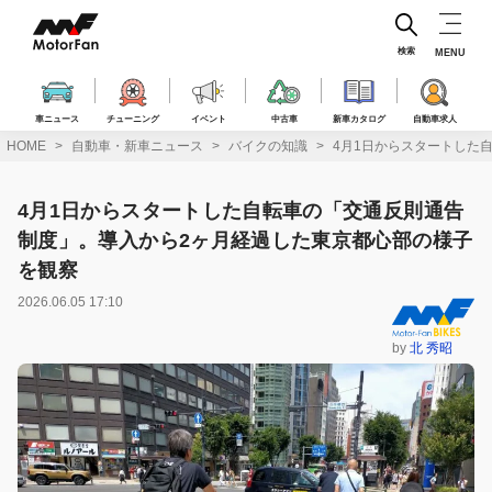
コ
ン
テ
検索
MENU
ン
ツ
へ
車ニュース
チューニング
イベント
中古車
新車カタログ
自動車求人
ス
HOME
自動車・新車ニュース
バイクの知識
4月1日からスタートした
キ
ッ
プ
4月1日からスタートした自転車の「交通反則通告
制度」。導入から2ヶ月経過した東京都心部の様子
を観察
2026.06.05 17:10
by
北 秀昭