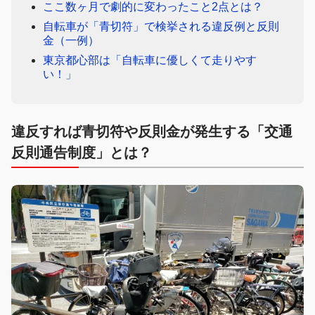
ここ数ヶ月で劇的に変わったこと2点とは？
自転車が「青切符」で検挙される違反例と反則
金（一例）
東京都心部は「自転車に優しくて走りやす
い！」
違反すれば青切符や反則金が発生する「交通
反則通告制度」とは？