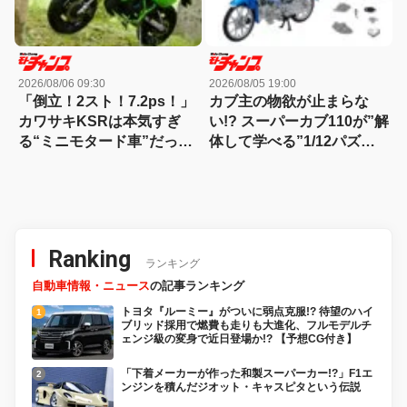
2026/08/06 09:30
2026/08/05 19:00
「倒立！2スト！7.2ps！」
カブ主の物欲が止まらな
カワサキKSRは本気すぎ
い!? スーパーカブ110が”解
る“ミニモタード車”だった
体して学べる”1/12パズル
【90年代名車】
に。片側スケルトン仕様で
メカ丸見え！
Ranking
ランキング
自動車情報・ニュース
の記事ランキング
トヨタ『ルーミー』がついに弱点克服!? 待望のハイ
ブリッド採用で燃費も走りも大進化、フルモデルチ
ェンジ級の変身で近日登場か!? 【予想CG付き】
「下着メーカーが作った和製スーパーカー!?」F1エ
ンジンを積んだジオット・キャスピタという伝説