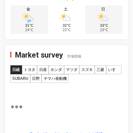
金
土
日
31°C
32°C
33°C
24°C
23°C
23°C
Market survey
市場情報
日経
トヨタ
日産
ホンダ
マツダ
スズキ
三菱
いすゞ
SUBARU
日野
ヤマハ発動機