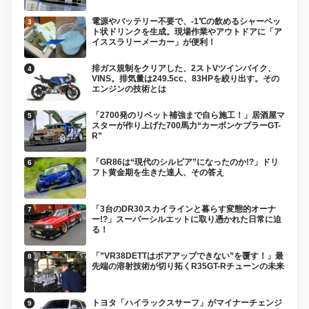
電源やバッテリー不要で、-1℃の飲めるシャーベッ
ト状ドリンクを生成。現場作業やアウトドアに「ア
イススラリーメーカー」が便利！
排ガス規制をクリアした、2ストVツインバイク、
VINS。排気量は249.5cc、83HPを絞り出す。その
エンジンの技術とは
「2700発のリベット補強まで自ら施工！」居酒屋マ
スターが作り上げた700馬力“カーボンケブラーGT-
R”
「GR86は“現代のシルビア”になったのか!?」ドリ
フト黄金期を生きた達人、その答え
「3台のDR30スカイラインと暮らす変態的オーナ
ー!?」スーパーシルエットに取り憑かれた日常に迫
る！
「”VR38DETTはボアアップできない”を覆す！」最
先端の溶射技術が切り拓くR35GT-Rチューンの未来
トヨタ「ハイラックスサーフ」がマイナーチェンジ