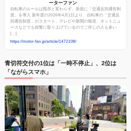
ーターファン
自転車のルールは既存と変わらず、新規に「交通反則通告制
度」を導入 新年度の2026年4月1日より、自転車の「交通反
則通告制度」がスタート。テレビや新聞の報道、ネットニュ
ースなどでも頻繁に取り上げているのでご存じの人も多い
[…]
https://motor-fan.jp/article/1472108/
青切符交付の1位は「一時不停止」、2位は
「ながらスマホ」