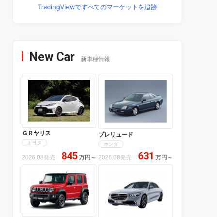
TradingViewですべてのマーケットを追跡
New Car
新車種情報
ＧＲヤリス
プレリュード
トヨタ
ホンダ
845
631
2026.08発売
万円
～
2026.08発売
万円
～