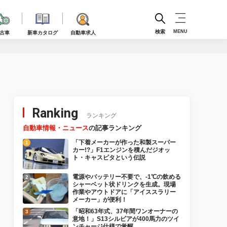
検索
MENU
古車
新車カタログ
自動車求人
Ranking
ランキング
自動車情報・ニュース
の記事ランキング
「下着メーカーが作った和製スーパー
カー!?」F1エンジンを積んだジオッ
ト・キャスピタという伝説
電源やバッテリー不要で、-1℃の飲める
シャーベット状ドリンクを生成。現場
作業やアウトドアに「アイススラリー
メーカー」が便利！
「昭和63年式、37年間ワンオーナーの
意地！」S13シルビアが400馬力のツイ
ンチャージ仕様で覚醒