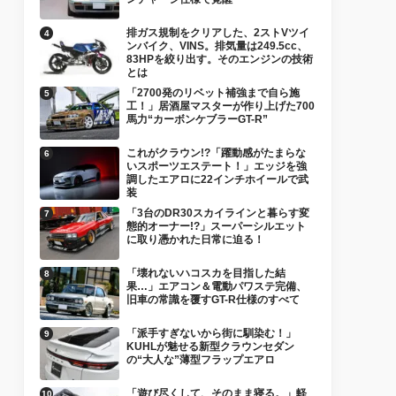
排ガス規制をクリアした、2ストVツイ
ンバイク、VINS。排気量は249.5cc、
83HPを絞り出す。そのエンジンの技術
とは
「2700発のリベット補強まで自ら施
工！」居酒屋マスターが作り上げた700
馬力“カーボンケブラーGT-R”
これがクラウン!?「躍動感がたまらな
いスポーツエステート！」エッジを強
調したエアロに22インチホイールで武
装
「3台のDR30スカイラインと暮らす変
態的オーナー!?」スーパーシルエット
に取り憑かれた日常に迫る！
「壊れないハコスカを目指した結
果…」エアコン＆電動パワステ完備、
旧車の常識を覆すGT-R仕様のすべて
「派手すぎないから街に馴染む！」
KUHLが魅せる新型クラウンセダン
の“大人な”薄型フラップエアロ
「遊び尽くして、そのまま寝る。」軽