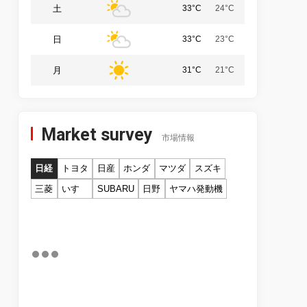
土
33°C
24°C
日
33°C
23°C
月
31°C
21°C
Market survey
市場情報
日経
トヨタ
日産
ホンダ
マツダ
スズキ
三菱
いすゞ
SUBARU
日野
ヤマハ発動機