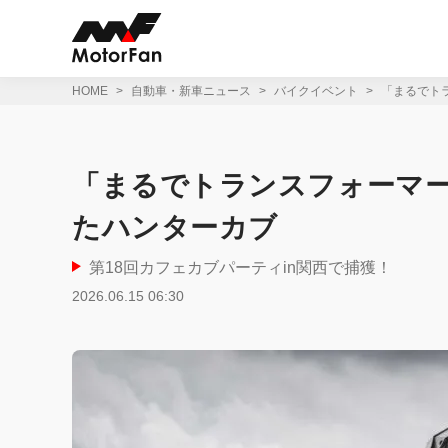
コ
ン
テ
ン
ツ
HOME
自動車・新車ニュース
バイクイベント
「まるでト
へ
ス
キ
ッ
「まるでトランスフォーマー
プ
たハンターカブ
第18回カフェカブパーティin関西で捕獲！
2026.06.15 06:30