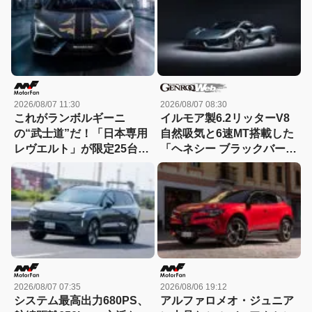
2026/08/07 11:30
2026/08/07 08:30
これがランボルギーニ
イルモア製6.2リッターV8
の“武士道”だ！「日本専用
自然吸気と6速MT搭載した
レヴエルト」が限定25台で
「ヘネシー ブラックバー
誕生!! その理由とは……？
ド」がデビュー【動画】
2026/08/07 07:35
2026/08/06 19:12
システム最高出力680PS、
アルファロメオ・ジュニア