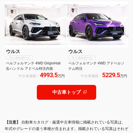
23インチAW&イエローキャリパー
ウルス
ウルス
ランボルギーニ
ランボルギーニ
ペルフォルマンテ 4WD GrigioHati
ペルフォルマンテ 4WD アドペルソ
右ハンドル アドペル特注内装
ナム特注
4993.5
5229.5
中古車価格：
万円
中古車価格：
万円
中古車トップ
【注意】
自動車カタログ・厳選中古車情報に掲載されている写真は、
年式やグレードの違う車種が含まれます。掲載されている写真はそれぞ