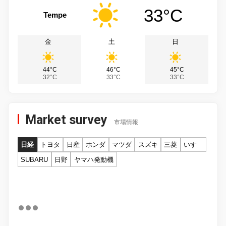
33°C
Tempe
金
土
日
44°C
46°C
45°C
32°C
33°C
33°C
Market survey
市場情報
日経
トヨタ
日産
ホンダ
マツダ
スズキ
三菱
いすゞ
SUBARU
日野
ヤマハ発動機