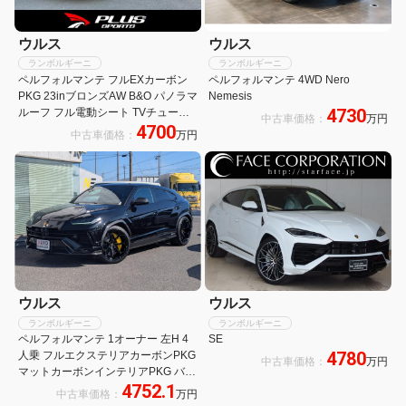
ウルス
ウルス
ランボルギーニ
ランボルギーニ
ペルフォルマンテ フルEXカーボン
ペルフォルマンテ 4WD Nero
PKG 23inブロンズAW B&O パノラマ
Nemesis
4730
ルーフ フル電動シート TVチューナ
中古車価格：
万円
4700
ー
中古車価格：
万円
ウルス
ウルス
ランボルギーニ
ランボルギーニ
ペルフォルマンテ 1オーナー 左H 4
SE
4780
人乗 フルエクステリアカーボンPKG
中古車価格：
万円
マットカーボンインテリアPKG バン
4752.1
グ&オルフセン3Dサウンド パノラミ
中古車価格：
万円
ックルーフ ナイトビジョン ペロペ