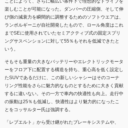
ことによって、さらに幅広い条件下で理想的なドライブを
楽しむことが可能になった。ダンパーの圧縮側、そして伸
び側の減衰力を瞬間的に調整するためのソフトウエアは、
ランボルギーニが自社開発したもので、ロール角度はこれ
までSEに使用されていたセミアクティブ式の固定スプリ
ングサスペンションに対して55％もそれを低減できたと
いう。
そもそも重量の大きなバッテリーやエレクトリックモータ
ーをフロア下に配置する構造を持ち、重心高を低く設定し
たSUVであるだけに、この新しいシャシーはそのコーナ
リング性能をさらに魅力的なものとするために大きく貢献
するに違いない。その一方で車内の快適性も向上。走行中
の振動は25％も低減し、快適性はより魅力的になったこ
とをコッサルター氏は強調する。
「レブエルト」から受け継がれたブレーキシステムや、