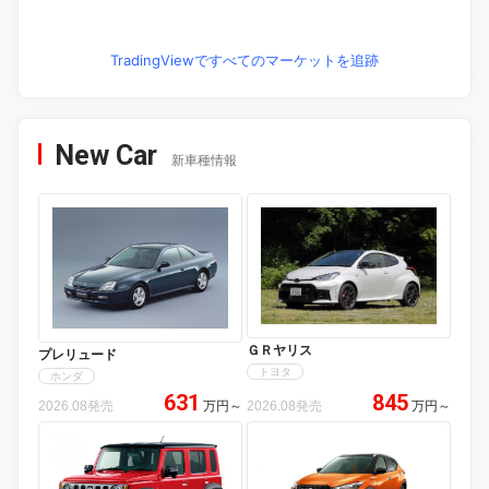
TradingViewですべてのマーケットを追跡
New Car
新車種情報
ＧＲヤリス
プレリュード
トヨタ
ホンダ
631
845
2026.08発売
万円
～
2026.08発売
万円
～