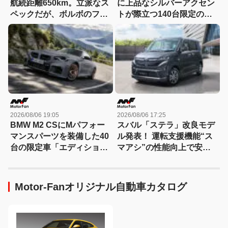
航続距離650km。立派なス
に上品なシルバーアクセン
ペックだが、ボルボのフラ
トが際立つ140台限定の
ッグシップSUVの本当の魅
「スポルト スペチアーレ」
力は数字以外にあった！
が登場！
【ボルボEX90試乗】
2026/08/06 19:05
2026/08/06 17:25
BMW M2 CSにMパフォー
スバル「ステラ」改良モデ
マンスパーツを装備した40
ル発表！ 運転支援機能“ス
台の限定車「エディショ
マアシ”の性能向上で安心
ン・エッジ」が登場！
感さらにアップ
Motor-Fanオリジナル自動車カタログ