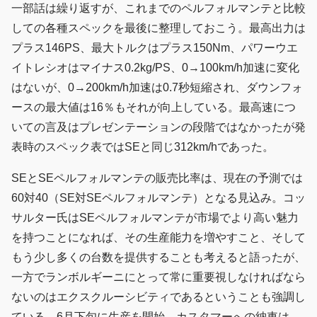
一部話は繰り返すが、これまでのペルフォルマンテと比較
しての各種スペックを最後に整理しておこう。最高出力は
プラス146PS、最大トルクはプラス150Nm、パワーウエ
イトレシオはマイナス0.2kg/PS、0→100km/h加速に変化
はないが、0→200km/h加速は0.7秒短縮され、ダウンフォ
ースの最大値は16％もそれが向上している。最高速につ
いての言及はプレゼンテーションの段階ではなかったが発
表時のスペック表ではSEと同じ312km/hであった。
SEとSEペルフォルマンテの販売比率は、現在の予測では
60対40（SE対SEペルフォルマンテ）となる見込み。コッ
サルター氏はSEペルフォルマンテが市場でより高い魅力
を持つことになれば、その生産能力を増やすこと、そして
もう少し多くの台数を提供することも考えると語ったが、
一方でランボルギーニにとって常に重要視しなければなら
ないのはエクスクルーシビティであるということも強調し
ている。6月下旬に生産を開始、カスタマーへの納車は