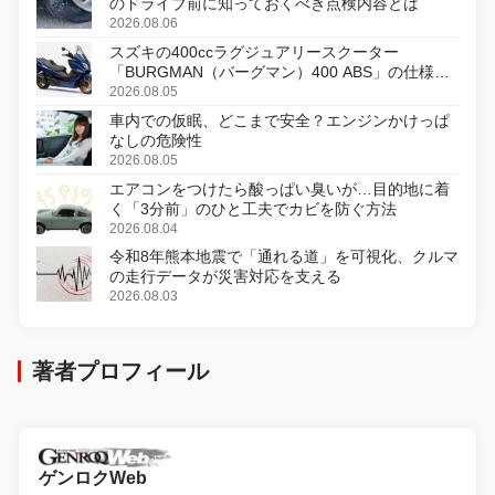
のドライブ前に知っておくべき点検内容とは
2026.08.06
スズキの400ccラグジュアリースクーター
「BURGMAN（バーグマン）400 ABS」の仕様を
変更し、8月18日に発売
2026.08.05
車内での仮眠、どこまで安全？エンジンかけっぱ
なしの危険性
2026.08.05
エアコンをつけたら酸っぱい臭いが…目的地に着
く「3分前」のひと工夫でカビを防ぐ方法
2026.08.04
令和8年熊本地震で「通れる道」を可視化、クルマ
の走行データが災害対応を支える
2026.08.03
著者プロフィール
ゲンロクWeb