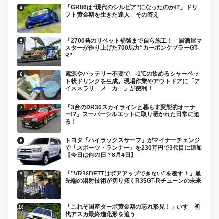
「GR86は“現代のシルビア”になったのか!?」ドリ
フト黄金期を生きた達人、その答え
「2700発のリベット補強まで自ら施工！」居酒屋マ
スターが作り上げた700馬力“カーボンケブラーGT-
R”
電源やバッテリー不要で、-1℃の飲めるシャーベッ
ト状ドリンクを生成。現場作業やアウトドアに「ア
イススラリーメーカー」が便利！
「3台のDR30スカイラインと暮らす変態的オーナ
ー!?」スーパーシルエットに取り憑かれた日常に迫
る！
トヨタ「ハイラックスサーフ」がマイナーチェンジ
で「スポーツ・ランナー」を230万円で3代目に追加
【今日は何の日？8月4日】
「”VR38DETTはボアアップできない”を覆す！」最
先端の溶射技術が切り拓くR35GT-Rチューンの未来
「これぞ国産ターボ黄金期の忘れ形見！」いすゞ初
代アスカ最終進化形を追う