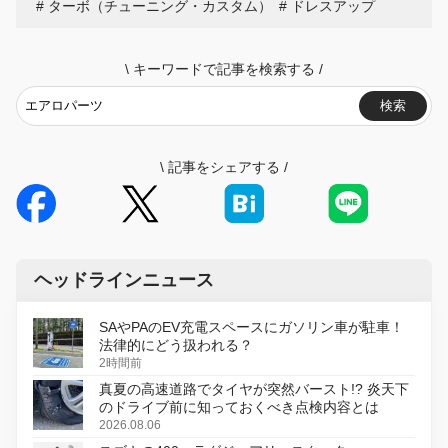
ターボ（チューニング・カスタム）
ドレスアップ
\
キーワードで記事を検索する
/
検索
\
記事をシェアする
/
ヘッドラインニュース
SAやPAのEV充電スペースにガソリン車が駐車！
法律的にどう扱われる？
2時間前
真夏の高速道路でタイヤが突然バースト!? 炎天下
のドライブ前に知っておくべき点検内容とは
2026.08.06