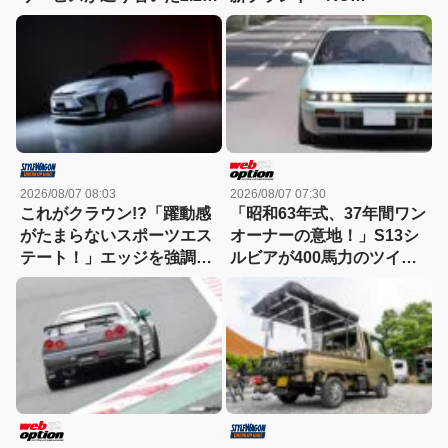
仕様を紐解く
Generation』も発売予定
2026/08/07 08:03
2026/08/07 07:30
これがクラウン!?「躍動感
「昭和63年式、37年間ワン
がたまらないスポーツエス
オーナーの意地！」S13シ
テート！」エッジを強調し
ルビアが400馬力のツイン
たエアロに22インチホイー
チャージ仕様で覚醒
ルで武装