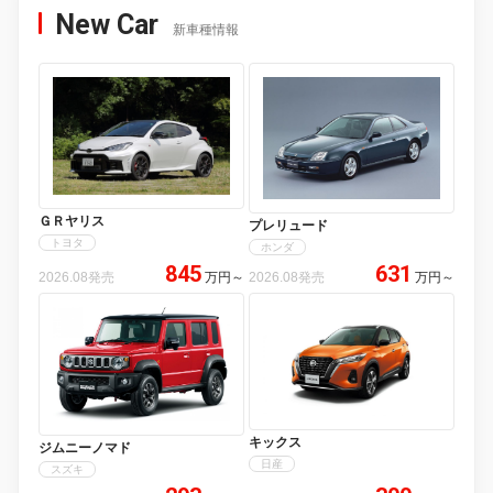
New Car
新車種情報
ＧＲヤリス
プレリュード
トヨタ
ホンダ
845
631
2026.08発売
万円
～
2026.08発売
万円
～
キックス
ジムニーノマド
日産
スズキ