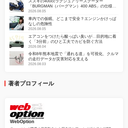
スズキの400ccラグジュアリースクーター
「BURGMAN（バーグマン）400 ABS」の仕様を
変更し、8月18日に発売
2026.08.05
車内での仮眠、どこまで安全？エンジンかけっぱ
なしの危険性
2026.08.05
エアコンをつけたら酸っぱい臭いが…目的地に着
く「3分前」のひと工夫でカビを防ぐ方法
2026.08.04
令和8年熊本地震で「通れる道」を可視化、クルマ
の走行データが災害対応を支える
2026.08.03
著者プロフィール
WebOption