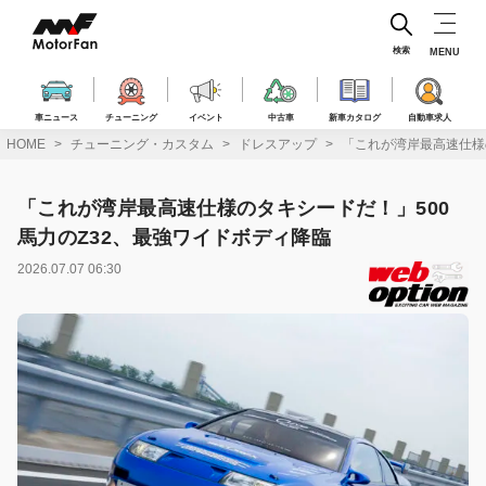
コ
ン
テ
検索
MENU
ン
ツ
へ
車ニュース
チューニング
イベント
中古車
新車カタログ
自動車求人
ス
HOME
チューニング・カスタム
ドレスアップ
「これが湾岸最高速仕様
キ
ッ
プ
「これが湾岸最高速仕様のタキシードだ！」500
馬力のZ32、最強ワイドボディ降臨
2026.07.07 06:30