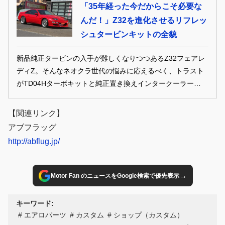
「35年経った今だからこそ必要な
んだ！」Z32を進化させるリフレッ
シュタービンキットの全貌
新品純正タービンの入手が難しくなりつつあるZ32フェアレ
ディZ。そんなネオクラ世代の悩みに応えるべく、トラスト
がTD04Hターボキットと純正置き換えインタークーラーを復
活。リフレッシュと性能向上を同時に実現する、今だからこ
そ価値あるアップデートに迫る。
【関連リンク】
アブフラッグ
http://abflug.jp/
→
Motor Fan のニュースをGoogle検索で優先表示
キーワード:
エアロパーツ
カスタム
ショップ（カスタム）