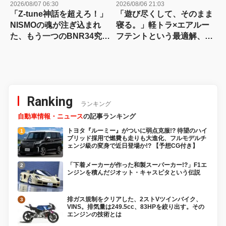
2026/08/07 06:30
2026/08/06 21:03
「Z-tune神話を超えろ！」
「遊び尽くして、そのまま
NISMOの魂が注ぎ込まれ
寝る。」軽トラ×エアルー
た、もう一つのBNR34究極
フテントという最適解、見
仕様に迫る
つけた!!
Ranking
ランキング
自動車情報・ニュース
の記事ランキング
トヨタ『ルーミー』がついに弱点克服!? 待望のハイ
ブリッド採用で燃費も走りも大進化、フルモデルチ
ェンジ級の変身で近日登場か!? 【予想CG付き】
「下着メーカーが作った和製スーパーカー!?」F1エ
ンジンを積んだジオット・キャスピタという伝説
排ガス規制をクリアした、2ストVツインバイク、
VINS。排気量は249.5cc、83HPを絞り出す。その
エンジンの技術とは