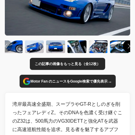
この記事の画像をもっと見る（全12枚）
→
Motor Fan のニュースをGoogle検索で優先表示
湾岸最高速全盛期、スープラやGT-Rとしのぎを削
ったフェアレディZ。そのDNAを色濃く受け継ぐこ
のZ32は、500馬力のVG30DETTと強化ATを武器
に高速巡航性能を追求。見る者を魅了するアブフ