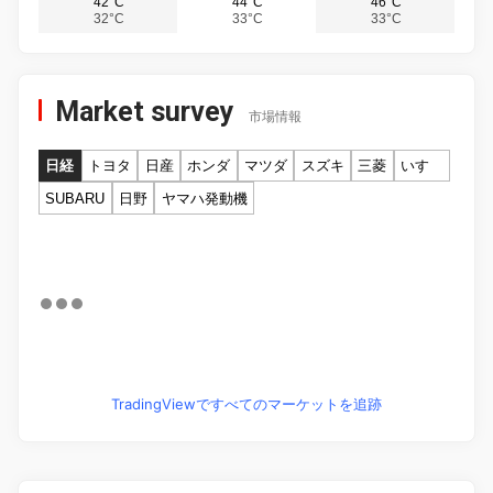
42°C
44°C
46°C
32°C
33°C
33°C
Market survey
市場情報
日経
トヨタ
日産
ホンダ
マツダ
スズキ
三菱
いすゞ
SUBARU
日野
ヤマハ発動機
TradingViewですべてのマーケットを追跡