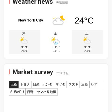
Weather news
天気情報
24°C
New York City
木
金
土
31°C
31°C
31°C
24°C
24°C
23°C
Market survey
市場情報
日経
トヨタ
日産
ホンダ
マツダ
スズキ
三菱
いすゞ
SUBARU
日野
ヤマハ発動機