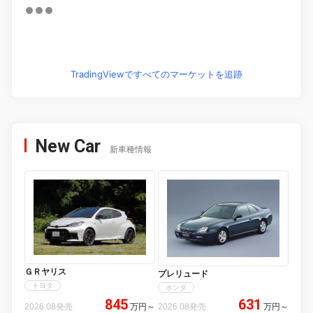
TradingViewですべてのマーケットを追跡
New Car
新車種情報
ＧＲヤリス
プレリュード
トヨタ
ホンダ
845
631
2026.08発売
万円
～
2026.08発売
万円
～