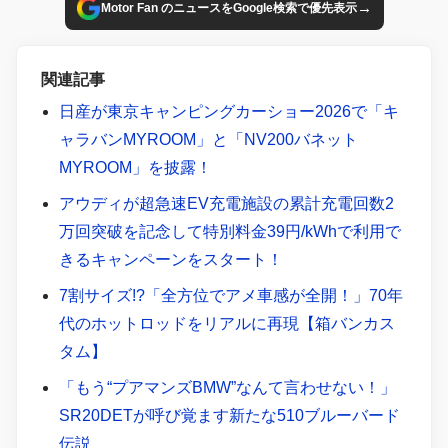
→
Motor Fan のニュースをGoogle検索で優先表示
関連記事
日産が東京キャンピングカーショー2026で「キ
ャラバンMYROOM」と「NV200バネット
MYROOM」を披露！
アウディが超急速EV充電施設の累計充電回数2
万回突破を記念して特別料金39円/kWhで利用で
きるキャンペーンをスタート！
7割サイズ!?「全方位でアメ車感が全開！」70年
代のホットロッドをリアルに再現【箱バンカス
タム】
「もう“プアマンズBMW”なんて言わせない！」
SR20DETが呼び覚ます新たな510ブルーバード
伝説