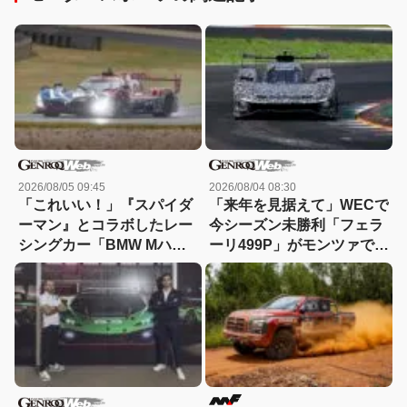
2026/08/05 09:45
2026/08/04 08:30
「これいい！」『スパイダ
「来年を見据えて」WECで
ーマン』とコラボしたレー
今シーズン未勝利「フェラ
シングカー「BMW Mハイ
ーリ499P」がモンツァで改
ブリッドV8」が登場【動
良型のテストを実施
画】