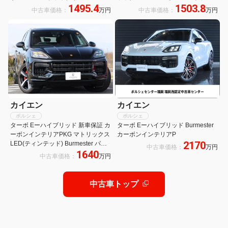
1495.4
1503.8
ーインテリア 前後ベンチレーター パ
カラーデコレイティブステッチ
中古車価格：
万円
中古車価格：
万円
ノラマSR Rアクスルステアリング
21inAW パノラマSR エクステリア
BOSE
PKG BOSE ヘッドアップD
カイエン
カイエン
ポルシェ
ポルシェ
ターボ Eーハイブリッド 新車保証 カ
ターボ Eーハイブリッド Burmester
ーボンインテリアPKG マトリックス
カーボンインテリアP
2170
LED(ティンテッド) Burmester パッ
中古車価格：
万円
1640
センジャーD 22AW パノラマルーフ
中古車価格：
万円
クラブレザー ベンチレーター PDCC
リアアクスル スポエグ
中古車トップ