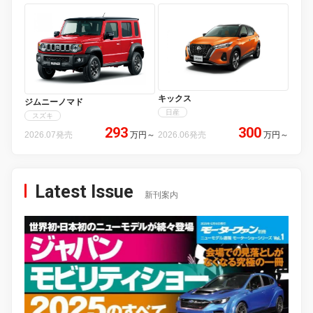
キックス
ジムニーノマド
日産
スズキ
293
300
2026.07発売
万円
～
2026.06発売
万円
～
Latest Issue
新刊案内