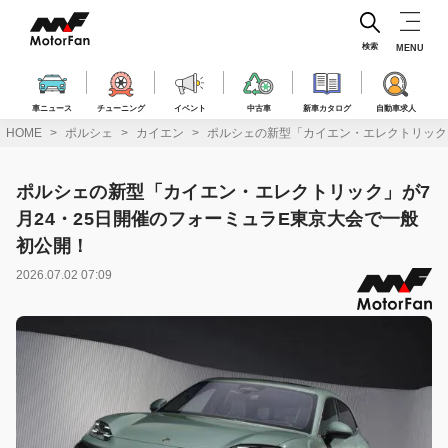
コ
ン
テ
検索
MENU
ン
ツ
へ
車ニュース
チューニング
イベント
中古車
新車カタログ
自動車求人
ス
HOME
ポルシェ
カイエン
ポルシェの新型「カイエン・エレクトリック」
キ
ッ
プ
ポルシェの新型「カイエン・エレクトリック」が7
月24・25日開催のフォーミュラE東京大会で一般
初公開！
2026.07.02 07:09