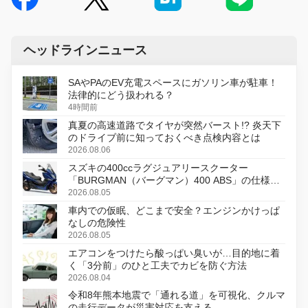
ヘッドラインニュース
SAやPAのEV充電スペースにガソリン車が駐車！
法律的にどう扱われる？
4時間前
真夏の高速道路でタイヤが突然バースト!? 炎天下
のドライブ前に知っておくべき点検内容とは
2026.08.06
スズキの400ccラグジュアリースクーター
「BURGMAN（バーグマン）400 ABS」の仕様を
変更し、8月18日に発売
2026.08.05
車内での仮眠、どこまで安全？エンジンかけっぱ
なしの危険性
2026.08.05
エアコンをつけたら酸っぱい臭いが…目的地に着
く「3分前」のひと工夫でカビを防ぐ方法
2026.08.04
令和8年熊本地震で「通れる道」を可視化、クルマ
の走行データが災害対応を支える