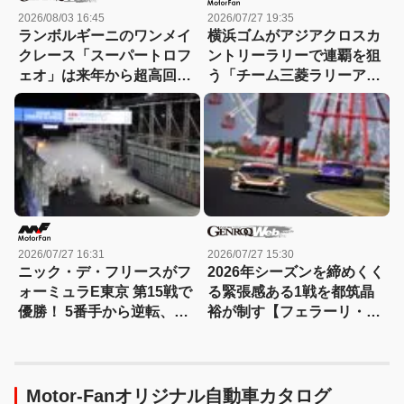
2026/08/03 16:45
2026/07/27 19:35
ランボルギーニのワンメイ
横浜ゴムがアジアクロスカ
クレース「スーパートロフ
ントリーラリーで連覇を狙
ェオ」は来年から超高回転
う「チーム三菱ラリーアー
エンジンの「テメラリオ」
ト」など12チームに「ジオ
で
ランダー」を供給
2026/07/27 16:31
2026/07/27 15:30
ニック・デ・フリースがフ
2026年シーズンを締めくく
ォーミュラE東京 第15戦で
る緊張感ある1戦を都筑晶
優勝！ 5番手から逆転、タ
裕が制す【フェラーリ・チ
イトル争いはロンドン最終
ャレンジ】【動画】
戦へ
Motor-Fanオリジナル自動車カタログ