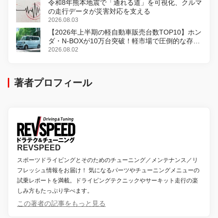
令和8年熊本地震で「通れる道」を可視化、クルマ
の走行データが災害対応を支える
2026.08.03
【2026年上半期の軽自動車販売台数TOP10】ホン
ダ・N-BOXが10万台突破！軽市場で圧倒的な存在
感
2026.08.02
著者プロフィール
REVSPEED
スポーツドライビングとそのためのチューニング／メンテナンス／リ
フレッシュ情報をお届け！ 気になるパーツやチューニングメニューの
試乗レポートを満載。ドライビングテクニックやサーキット走行の楽
しみ方もたっぷり学べます。
この著者の記事をもっと見る