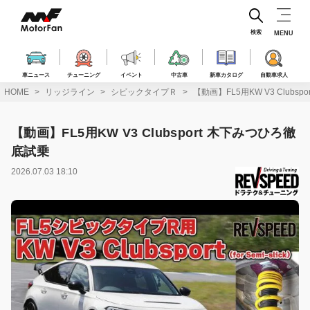
コ
ン
テ
検索
MENU
ン
ツ
へ
車ニュース
チューニング
イベント
中古車
新車カタログ
自動車求人
ス
HOME
リッジライン
シビックタイプＲ
【動画】FL5用KW V3 Clubs
キ
ッ
プ
【動画】FL5用KW V3 Clubsport 木下みつひろ徹
底試乗
2026.07.03 18:10