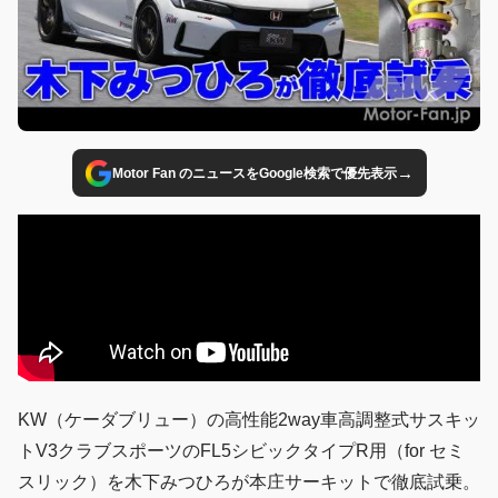
→
Motor Fan のニュースをGoogle検索で優先表示
KW（ケーダブリュー）の高性能2way車高調整式サスキッ
トV3クラブスポーツのFL5シビックタイプR用（for セミ
スリック）を木下みつひろが本庄サーキットで徹底試乗。