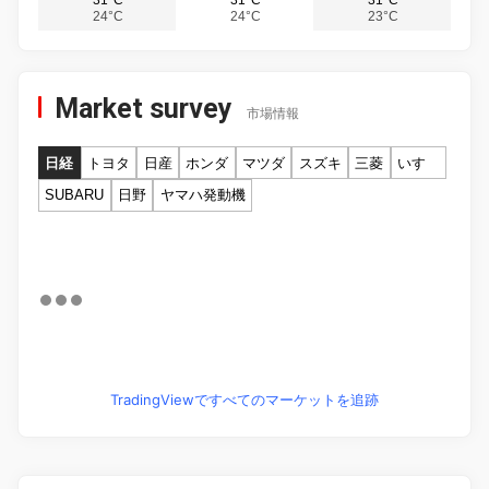
31°C
31°C
31°C
24°C
24°C
23°C
Market survey
市場情報
日経
トヨタ
日産
ホンダ
マツダ
スズキ
三菱
いすゞ
SUBARU
日野
ヤマハ発動機
TradingViewですべてのマーケットを追跡