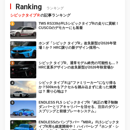
Ranking
ランキング
シビックタイプＲ
の記事ランキング
TWS RS339がFL5シビックタイプRの走りに貢献！
CUSCOのデモカーにも装着
ホンダ「シビック タイプR」改良新型が2026年登
場！か？ HRC譲りの新デザイン採用へ
シビック タイプR、通常モデル終売の可能性も…？
HRC直系デザインの改良新型が2026年秋登場か
シビック タイプＲは”ファミリーカー”になり得る
か？500kmをアクセルを踏み込まずに走った燃費
は？ 乗り心地は？
ENDLESS FL5 シビックタイプR「純正の電子制御
ダンパーとリアキャリパーを活せる、注目のダウン
スプリングと前後ブレーキシステム」
ENDLESSのバンプラバー『MBR』 FL5シビックタ
イプR用も鋭意開発中！ ハイパーレブ『ホンダ・シ