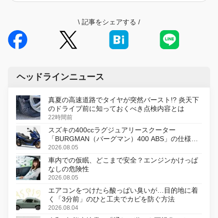
\
記事をシェアする
/
ヘッドラインニュース
真夏の高速道路でタイヤが突然バースト!? 炎天下
のドライブ前に知っておくべき点検内容とは
22時間前
スズキの400ccラグジュアリースクーター
「BURGMAN（バーグマン）400 ABS」の仕様を
変更し、8月18日に発売
2026.08.05
車内での仮眠、どこまで安全？エンジンかけっぱ
なしの危険性
2026.08.05
エアコンをつけたら酸っぱい臭いが…目的地に着
く「3分前」のひと工夫でカビを防ぐ方法
2026.08.04