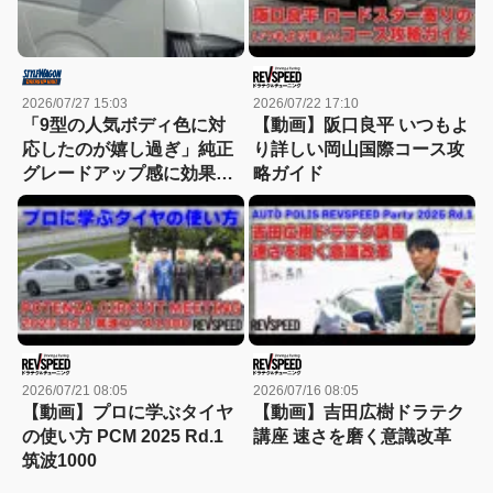
2026/07/27 15:03
2026/07/22 17:10
「9型の人気ボディ色に対
【動画】阪口良平 いつもよ
応したのが嬉し過ぎ」純正
り詳しい岡山国際コース攻
グレードアップ感に効果て
略ガイド
きめんのドアミラー！
2026/07/21 08:05
2026/07/16 08:05
【動画】プロに学ぶタイヤ
【動画】吉田広樹ドラテク
の使い方 PCM 2025 Rd.1
講座 速さを磨く意識改革
筑波1000