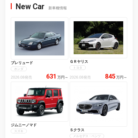
New Car
新車種情報
ＧＲヤリス
プレリュード
トヨタ
ホンダ
631
845
2026.08発売
万円
～
2026.08発売
万円
～
ジムニーノマド
Ｓクラス
スズキ
メルセデス・ベンツ