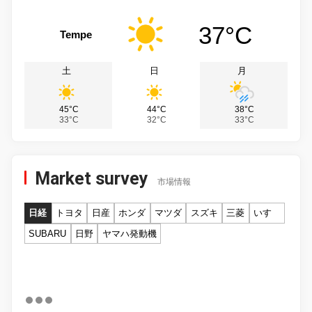
37°C
Tempe
土
日
月
45°C
44°C
38°C
33°C
32°C
33°C
Market survey
市場情報
日経
トヨタ
日産
ホンダ
マツダ
スズキ
三菱
いすゞ
SUBARU
日野
ヤマハ発動機