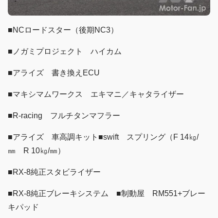
■NCロードスター（後期NC3）
■ノガミプロジェクト ハイカム
■アライズ 書き換えECU
■マキシマムワークス エキマニ／キャタライザー
■R-racing フルチタンマフラー
■アライズ 車高調キット■swift スプリング（F 14㎏/
㎜ R 10㎏/㎜）
■RX-8純正スタビライザー
■RX-8純正ブレーキシステム ■制動屋 RM551+ブレー
キパッド