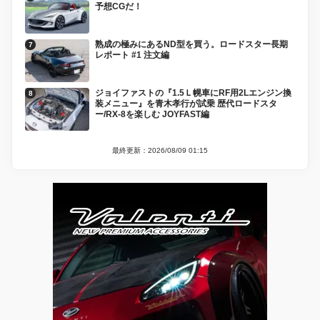
予想CGだ！
熟成の極みにあるND型を買う。ロードスター長期
レポート #1 注文編
ジョイファストの『1.5Ｌ幌車にRF用2Lエンジン換
装メニュー』を青木孝行が試乗 歴代ロードスタ
ー/RX-8を楽しむ JOYFAST編
最終更新：2026/08/09 01:15