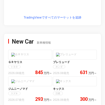
TradingViewですべてのマーケットを追跡
New Car
新車種情報
ＧＲヤリス
プレリュード
トヨタ
ホンダ
845
631
2026.08発売
万円
～
2026.08発売
万円
～
ジムニーノマド
キックス
スズキ
日産
293
300
2026.07発売
万円
～
2026.06発売
万円
～