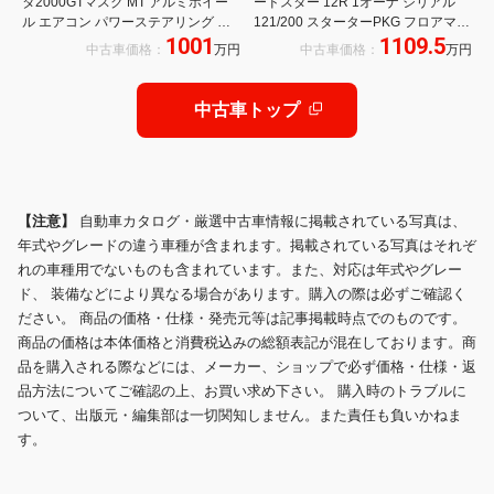
タ2000GTマスク MT アルミホイー
ードスター 12R 1オーナ シリアル
ル エアコン パワーステアリング パ
121/200 スターターPKG フロアマッ
1001
1109.5
ワーウィンドウ
ト ドラレコ スマートキー 保証書
中古車価格：
万円
中古車価格：
万円
RECARO製フルバケットシート
RAYS製17インチAW マツダコネク
ト 8.8インチディスプレイ
中古車トップ
【注意】
自動車カタログ・厳選中古車情報に掲載されている写真は、
年式やグレードの違う車種が含まれます。掲載されている写真はそれぞ
れの車種用でないものも含まれています。また、対応は年式やグレー
ド、 装備などにより異なる場合があります。購入の際は必ずご確認く
ださい。 商品の価格・仕様・発売元等は記事掲載時点でのものです。
商品の価格は本体価格と消費税込みの総額表記が混在しております。商
品を購入される際などには、メーカー、ショップで必ず価格・仕様・返
品方法についてご確認の上、お買い求め下さい。 購入時のトラブルに
ついて、出版元・編集部は一切関知しません。また責任も負いかねま
す。