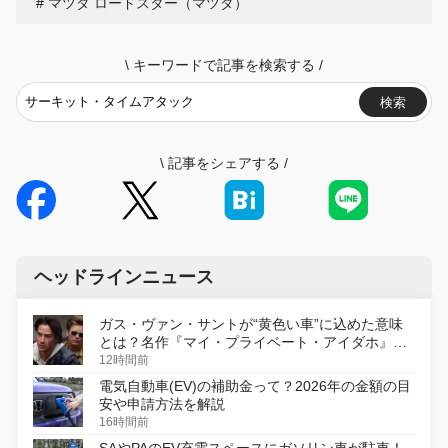
マツダ ロードスター（マツダ）
\
キーワードで記事を検索する
/
検索
\
記事をシェアする
/
ヘッドラインニュース
ガス・ヴァン・サントが“黄色い車”に込めた意味
とは？名作『マイ・プライベート・アイダホ』が
初のデジタルリマスター版で復活
12時間前
電気自動車(EV)の補助金って？2026年の金額の目
安や申請方法を解説
16時間前
SAやPAのEV充電スペースにガソリン車が駐車！