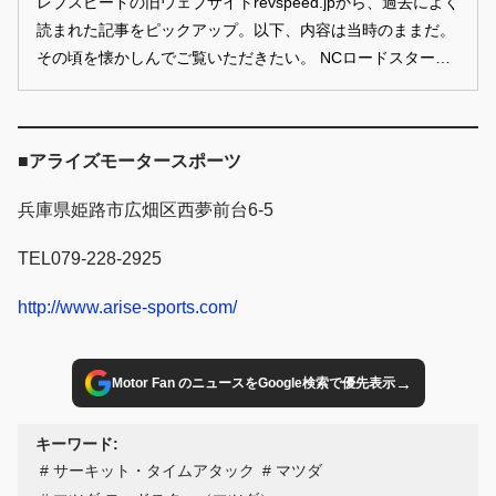
レブスピードの旧ウェブサイトrevspeed.jpから、過去によく
読まれた記事をピックアップ。以下、内容は当時のままだ。
その頃を懐かしんでご覧いただきたい。 NCロードスターは
CSO/カープロデュースアルテックス/ナイトー自動車販売/ア
ライズモータースポーツがこぞって推すベース車両。その好
事例を岡山国際サーキットに持ち寄った。 Photos/稲田浩
■アライズモータースポーツ
章 Text/勝森勇夫
兵庫県姫路市広畑区西夢前台6-5
TEL079-228-2925
http://www.arise-sports.com/
→
Motor Fan のニュースをGoogle検索で優先表示
キーワード:
サーキット・タイムアタック
マツダ