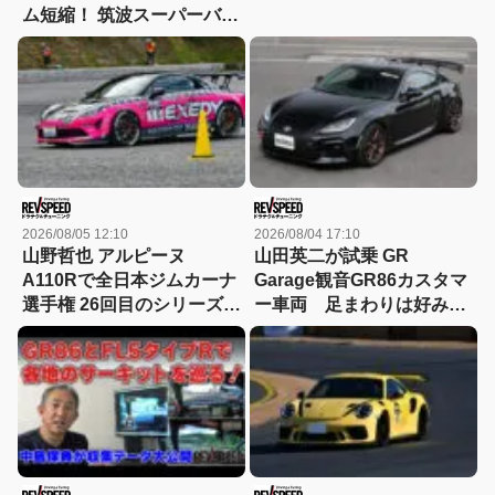
ム短縮！ 筑波スーパーバト
ル2025参戦車両紹介
2026/08/05 12:10
2026/08/04 17:10
山野哲也 アルピーヌ
山田英二が試乗 GR
A110Rで全日本ジムカーナ
Garage観音GR86カスタマ
選手権 26回目のシリーズチ
ー車両 足まわりは好み！
ャンピオンを獲得 連続タ
GTウイングはもっと活かせ
イトル記録も更新
る