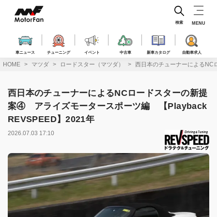
コ
ン
テ
検索
MENU
ン
ツ
へ
車ニュース
チューニング
イベント
中古車
新車カタログ
自動車求人
ス
HOME
マツダ
ロードスター（マツダ）
西日本のチューナーによるNCロー
キ
ッ
プ
西日本のチューナーによるNCロードスターの新提
案④ アライズモータースポーツ編 【Playback
REVSPEED】2021年
2026.07.03 17:10