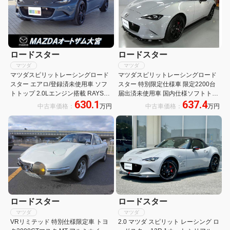
ロードスター
ロードスター
マツダ
マツダ
マツダスピリットレーシングロード
マツダスピリットレーシングロード
スター エアロ/登録済未使用車 ソフ
スター 特別限定仕様車 限定2200台
トトップ 2.0Lエンジン搭載 RAYS社
届出済未使用車 国内仕様ソフトトッ
630.1
637.4
鍛造アルミホイール 運転席・助手席
プモデル初2Lエンジン レーダークル
中古車価格：
万円
中古車価格：
万円
シートヒーター 8.8インチディスプ
ーズコントロール 8.8インチディス
レイ AppleCarPlay/AndroidAuto
プレイ ハーフレザーシート 前後セン
サー LEDヘッドライト
ロードスター
ロードスター
マツダ
マツダ
VRリミテッド 特別仕様限定車 トヨ
2.0 マツダ スピリット レーシング ロ