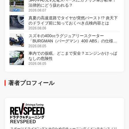
法律的にどう扱われる？
2026.08.07
真夏の高速道路でタイヤが突然バースト!? 炎天下
のドライブ前に知っておくべき点検内容とは
2026.08.06
スズキの400ccラグジュアリースクーター
「BURGMAN（バーグマン）400 ABS」の仕様を
変更し、8月18日に発売
2026.08.05
車内での仮眠、どこまで安全？エンジンかけっぱ
なしの危険性
2026.08.05
著者プロフィール
REVSPEED
スポーツドライビングとそのためのチューニング／メンテナンス／リ