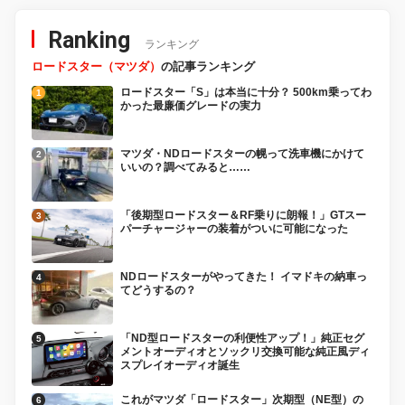
Ranking
ランキング
ロードスター（マツダ）
の記事ランキング
ロードスター「S」は本当に十分？ 500km乗ってわ
かった最廉価グレードの実力
マツダ・NDロードスターの幌って洗車機にかけて
いいの？調べてみると……
「後期型ロードスター＆RF乗りに朗報！」GTスー
パーチャージャーの装着がついに可能になった
NDロードスターがやってきた！ イマドキの納車っ
てどうするの？
「ND型ロードスターの利便性アップ！」純正セグ
メントオーディオとソックリ交換可能な純正風ディ
スプレイオーディオ誕生
これがマツダ「ロードスター」次期型（NE型）の