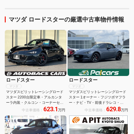
マツダ ロードスターの厳選中古車物件情報
ロードスター
ロードスター
マツダ
マツダ
マツダスピリットレーシングロード
マツダスピリットレーシングロード
スター 2200台限定車・アルカンタ
スター 1オーナー・フジツボマフラ
ーラ内装・クルコン・コーナーセン
ー・ナビ・TV・前後ドラレコ・
623.1
629.8
サー・ETC・ドラレコ・シートヒー
ETC・バックカメラ・親水ブルーミ
中古車価格：
万円
中古車価格：
万円
ター・純正オーディオモニター・フ
ラー・BOSE・RECAROシート・
ルセグ・アップルカープレイ・純正
RAYSホイール・Bremboキャリパ
オプションフジツボ匠マフラー
ー・専用フロアマット・保証継承