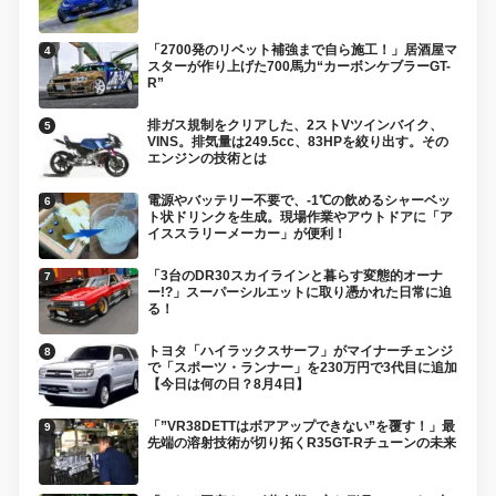
「2700発のリベット補強まで自ら施工！」居酒屋マ
スターが作り上げた700馬力“カーボンケブラーGT-
R”
排ガス規制をクリアした、2ストVツインバイク、
VINS。排気量は249.5cc、83HPを絞り出す。その
エンジンの技術とは
電源やバッテリー不要で、-1℃の飲めるシャーベッ
ト状ドリンクを生成。現場作業やアウトドアに「ア
イススラリーメーカー」が便利！
「3台のDR30スカイラインと暮らす変態的オーナ
ー!?」スーパーシルエットに取り憑かれた日常に迫
る！
トヨタ「ハイラックスサーフ」がマイナーチェンジ
で「スポーツ・ランナー」を230万円で3代目に追加
【今日は何の日？8月4日】
「”VR38DETTはボアアップできない”を覆す！」最
先端の溶射技術が切り拓くR35GT-Rチューンの未来