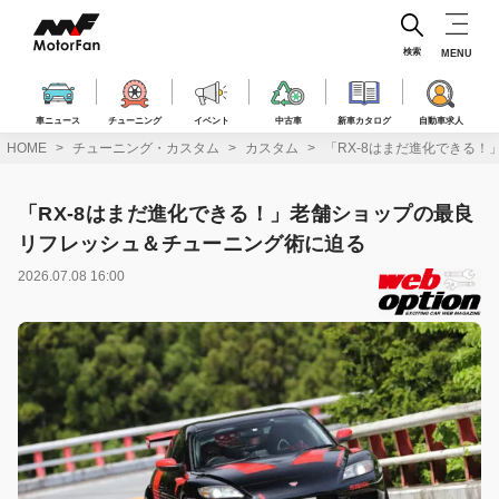
コ
ン
テ
検索
MENU
ン
ツ
へ
車ニュース
チューニング
イベント
中古車
新車カタログ
自動車求人
ス
HOME
チューニング・カスタム
カスタム
「RX-8はまだ進化できる
キ
ッ
プ
「RX-8はまだ進化できる！」老舗ショップの最良
リフレッシュ＆チューニング術に迫る
2026.07.08 16:00