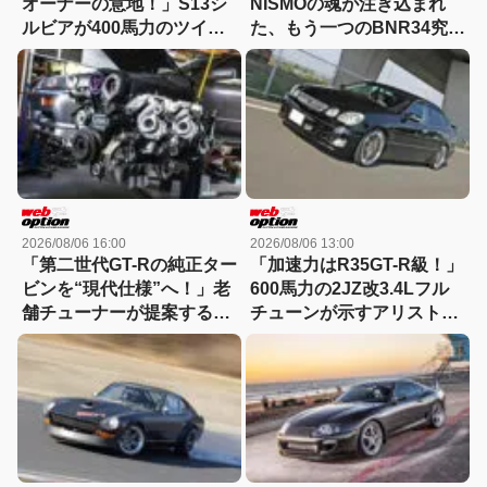
オーナーの意地！」S13シ
NISMOの魂が注ぎ込まれ
ルビアが400馬力のツイン
た、もう一つのBNR34究極
チャージ仕様で覚醒
仕様に迫る
2026/08/06 16:00
2026/08/06 13:00
「第二世代GT-Rの純正ター
「加速力はR35GT-R級！」
ビンを“現代仕様”へ！」老
600馬力の2JZ改3.4Lフル
舗チューナーが提案する
チューンが示すアリストの
RB26DETT再生プランの全
新世界
貌