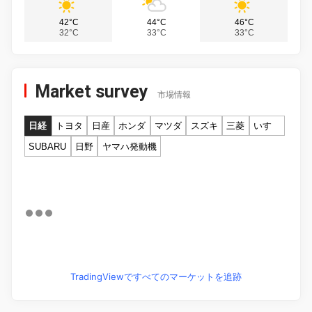
42°C
44°C
46°C
32°C
33°C
33°C
Market survey
市場情報
日経
トヨタ
日産
ホンダ
マツダ
スズキ
三菱
いすゞ
SUBARU
日野
ヤマハ発動機
TradingViewですべてのマーケットを追跡