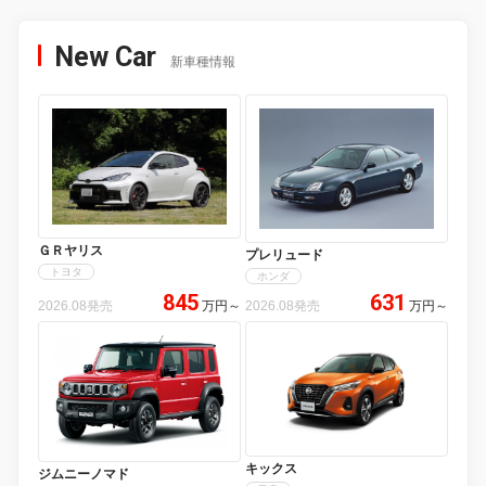
New Car
新車種情報
ＧＲヤリス
プレリュード
トヨタ
ホンダ
845
631
2026.08発売
万円
～
2026.08発売
万円
～
キックス
ジムニーノマド