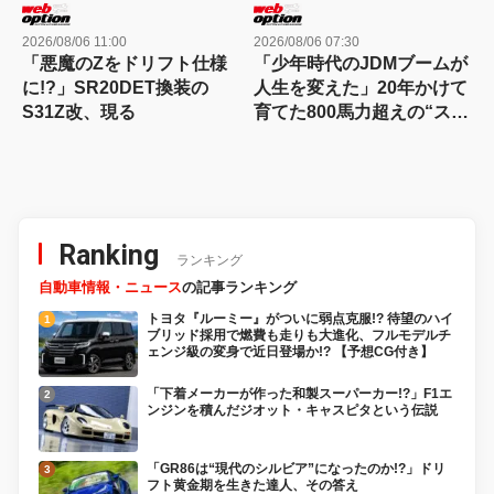
2026/08/06 11:00
2026/08/06 07:30
「悪魔のZをドリフト仕様
「少年時代のJDMブームが
に!?」SR20DET換装の
人生を変えた」20年かけて
S31Z改、現る
育てた800馬力超えの“ステ
ルス”JZA80スープラ！
Ranking
ランキング
自動車情報・ニュース
の記事ランキング
トヨタ『ルーミー』がついに弱点克服!? 待望のハイ
ブリッド採用で燃費も走りも大進化、フルモデルチ
ェンジ級の変身で近日登場か!? 【予想CG付き】
「下着メーカーが作った和製スーパーカー!?」F1エ
ンジンを積んだジオット・キャスピタという伝説
「GR86は“現代のシルビア”になったのか!?」ドリ
フト黄金期を生きた達人、その答え