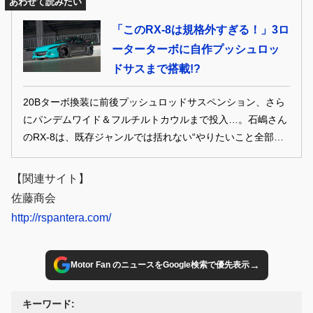
あわせて読みたい
「このRX-8は規格外すぎる！」3ロ
ーターターボに自作プッシュロッ
ドサスまで搭載!?
20Bターボ換装に前後プッシュロッドサスペンション、さら
にパンデムワイド＆フルチルトカウルまで投入…。石嶋さん
のRX-8は、既存ジャンルでは括れない“やりたいこと全部盛
り”の超絶カスタムマシンだ。しかも、その大半をDIY＆ハン
ドメイドで製作しているというから驚き。常識に縛られない
【関連サイト】
発想と情熱が生み出した、孤高のロータリーチューンドに迫
佐藤商会
る。
http://rspantera.com/
→
Motor Fan のニュースをGoogle検索で優先表示
キーワード: