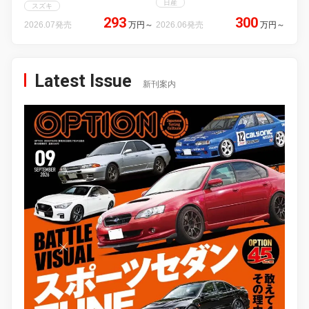
日産
スズキ
293
300
2026.07発売
万円
～
2026.06発売
万円
～
Latest Issue
新刊案内