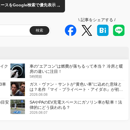
→
のニュースをGoogle検索で優先表示
\
記事をシェアする
/
検索
バイク
車の“エアコン”は燃費が落ちるって本当？ 冷房と暖
房の違いに注目！
5時間前
3車
ガス・ヴァン・サントが“黄色い車”に込めた意味と
は？名作『マイ・プライベート・アイダホ』が初の
デジタルリマスター版で復活
2026.08.08
の目安
SAやPAのEV充電スペースにガソリン車が駐車！法
律的にどう扱われる？
2026.08.07