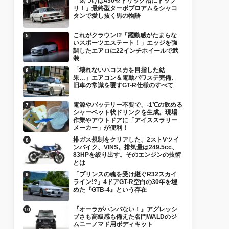
「気づけば430セドリック沼にドップ
リ！」最終型ターボブロアムをシャコ
タンで愛し抜く男の物語
これがクラウン!?「躍動感がたまらな
いスポーツエステート！」エッジを強
調したエアロに22インチホイールで武
装
「壊れないハコスカを目指した結
果…」エアコン＆電動パワステ完備、
旧車の常識を覆すGT-R仕様のすべて
電源やバッテリー不要で、-1℃の飲める
シャーベット状ドリンクを生成。現場
作業やアウトドアに「アイススラリー
メーカー」が便利！
排ガス規制をクリアした、2ストVツイ
ンバイク、VINS。排気量は249.5cc、
83HPを絞り出す。そのエンジンの技術
とは
「プリンスの魂を受け継ぐR32スカイ
ライン!?」4ドアGT-R空白の30年を埋
めた『GTB-4』という存在
『オーラがハンパない！』アグレッシ
ブさも高級感も備えた名門WALDのジ
ムニーノマド用ボディキット