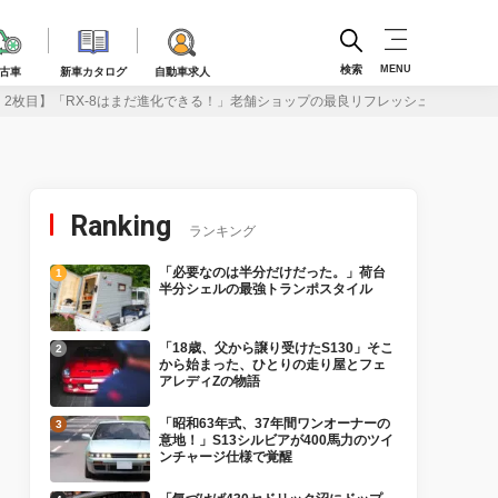
検索
MENU
古車
新車カタログ
自動車求人
・2枚目】「RX-8はまだ進化できる！」老舗ショップの最良リフレッシュ＆チュー
Ranking
ランキング
「必要なのは半分だけだった。」荷台
半分シェルの最強トランポスタイル
「18歳、父から譲り受けたS130」そこ
から始まった、ひとりの走り屋とフェ
アレディZの物語
「昭和63年式、37年間ワンオーナーの
意地！」S13シルビアが400馬力のツイ
ンチャージ仕様で覚醒