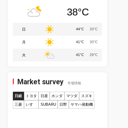
38°C
日
44°C
33°C
月
41°C
33°C
火
41°C
29°C
Market survey
市場情報
日経
トヨタ
日産
ホンダ
マツダ
スズキ
三菱
いすゞ
SUBARU
日野
ヤマハ発動機