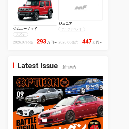
ジュニア
ジムニーノマド
アルファロメオ
スズキ
293
447
2026.07発売
万円
～
2026.06発売
万円
～
Latest Issue
新刊案内