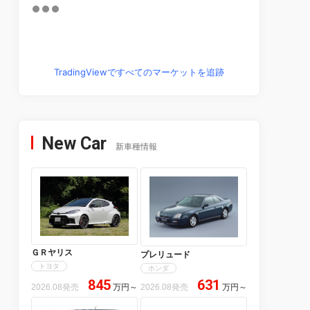
TradingViewですべてのマーケットを追跡
New Car
新車種情報
ＧＲヤリス
プレリュード
トヨタ
ホンダ
845
631
2026.08発売
万円
～
2026.08発売
万円
～