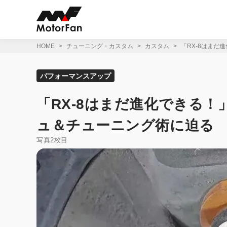
コ
ン
テ
ン
ツ
HOME
チューニング・カスタム
カスタム
「RX-8はま
へ
ス
キ
パフォーマンスアップ
ッ
プ
「RX-8はまだ進化できる
ュ＆チューニング術に迫る
写真2枚目