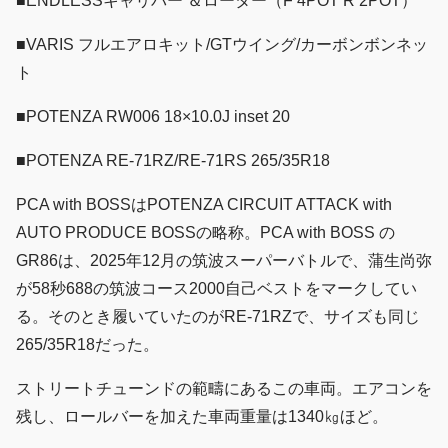
■ENDLESSキャリパー ＆ローター（F 4POT R 2POT）
■VARIS フルエアロキット/GTウイング/カーボンボンネッ
ト
■POTENZA RW006 18×10.0J inset 20
■POTENZA RE-71RZ/RE-71RS 265/35R18
PCA with BOSSはPOTENZA CIRCUIT ATTACK with
AUTO PRODUCE BOSSの略称。PCA with BOSS の
GR86は、2025年12月の筑波スーパーバトルで、蒲生尚弥
が58秒688の筑波コース2000自己ベストをマークしてい
る。そのとき履いていたのがRE-71RZで、サイズも同じ
265/35R18だった。
ストリートチューンドの範疇にあるこの車両。エアコンを
残し、ロールバーを加えた車両重量は1340㎏ほど。