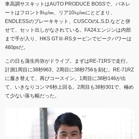
車高調サスキットはAUTO PRODUCE BOSSで、バネレ
ートはフロント9㎏/㎜、リア10㎏/㎜にとどまり、
ENDLESSのブレーキキット、CUSCOのL.S.D.などと併
せて、セット出しがなされている。FA24エンジンは内部
まで手が入り、HKS GTⅢ-RSタービンでピークパワーは
460psだ。
この日も蒲生尚弥がドライブ。まずはRE-71RSで走行。
計測1周目に38秒963、2周目に38秒756を刻む。RE-71RZ
に履き替えて、再びコースイン。1周目に38秒146が出
て、いきなりコンマ6秒上回る。2周目も38秒301で、極め
て少ない落ち幅だった。