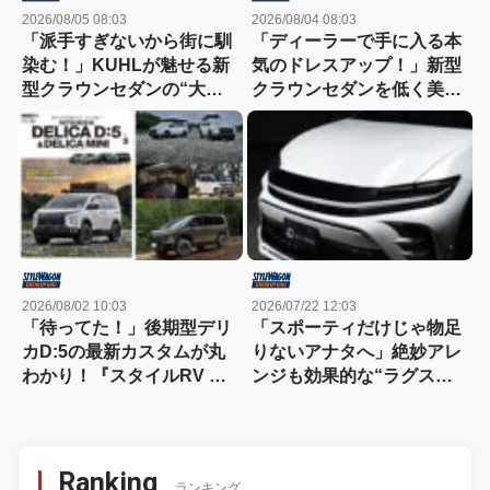
2026/08/05 08:03
2026/08/04 08:03
「派手すぎないから街に馴
「ディーラーで手に入る本
染む！」KUHLが魅せる新
気のドレスアップ！」新型
型クラウンセダンの“大人
クラウンセダンを低く美し
な”薄型フラップエアロ
く魅せるモデリスタの流儀
2026/08/02 10:03
2026/07/22 12:03
「待ってた！」後期型デリ
「スポーティだけじゃ物足
カD:5の最新カスタムが丸
りないアナタへ」絶妙アレ
わかり！『スタイルRV デ
ンジも効果的な“ラグス
リカD:5＆デリカミニ
ポ”を提案
No.3』発売中!!
Ranking
ランキング