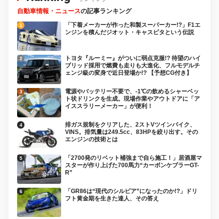
自動車情報・ニュース
の記事ランキング
「下着メーカーが作った和製スーパーカー!?」F1エ
ンジンを積んだジオット・キャスピタという伝説
トヨタ『ルーミー』がついに弱点克服!? 待望のハイ
ブリッド採用で燃費も走りも大進化、フルモデルチ
ェンジ級の変身で近日登場か!? 【予想CG付き】
電源やバッテリー不要で、-1℃の飲めるシャーベッ
ト状ドリンクを生成。現場作業やアウトドアに「ア
イススラリーメーカー」が便利！
排ガス規制をクリアした、2ストVツインバイク、
VINS。排気量は249.5cc、83HPを絞り出す。その
エンジンの技術とは
「2700発のリベット補強まで自ら施工！」居酒屋マ
スターが作り上げた700馬力“カーボンケブラーGT-
R”
「GR86は“現代のシルビア”になったのか!?」ドリ
フト黄金期を生きた達人、その答え