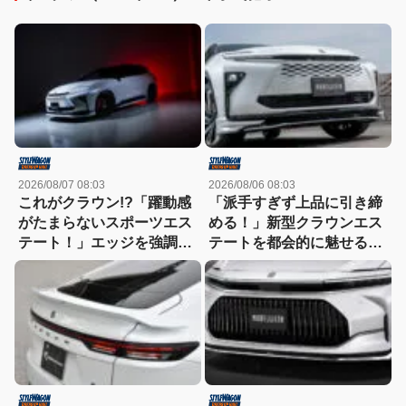
2026/08/07 08:03
2026/08/06 08:03
これがクラウン!?「躍動感
「派手すぎず上品に引き締
がたまらないスポーツエス
める！」新型クラウンエス
テート！」エッジを強調し
テートを都会的に魅せる、
たエアロに22インチホイー
モデリスタのディーラーで
ルで武装
買える流麗スタイル