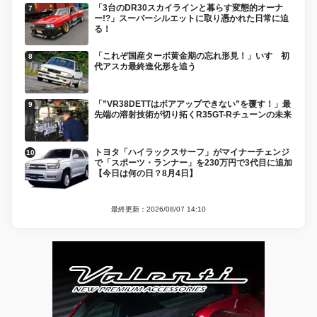
「3台のDR30スカイラインと暮らす変態的オーナ
ー!?」スーパーシルエットに取り憑かれた日常に迫
る！
「これぞ国産ターボ黄金期の忘れ形見！」いすゞ初
代アスカ最終進化形を追う
「”VR38DETTはボアアップできない”を覆す！」最
先端の溶射技術が切り拓くR35GT-Rチューンの未来
トヨタ「ハイラックスサーフ」がマイナーチェンジ
で「スポーツ・ランナー」を230万円で3代目に追加
【今日は何の日？8月4日】
最終更新：2026/08/07 14:10