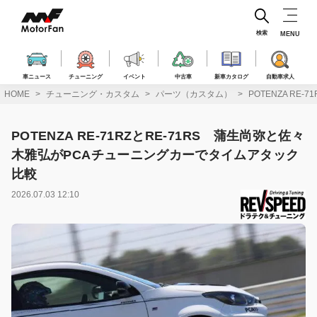
コ
ン
テ
検索
MENU
ン
ツ
へ
車ニュース
チューニング
イベント
中古車
新車カタログ
自動車求人
ス
HOME
チューニング・カスタム
パーツ（カスタム）
POTENZA R
キ
ッ
プ
POTENZA RE-71RZとRE-71RS 蒲生尚弥と佐々
木雅弘がPCAチューニングカーでタイムアタック
比較
2026.07.03 12:10