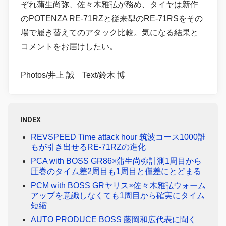
ぞれ蒲生尚弥、佐々木雅弘が務め、タイヤは新作
のPOTENZA RE-71RZと従来型のRE-71RSをその
場で履き替えてのアタック比較。気になる結果と
コメントをお届けしたい。
Photos/井上 誠 Text/鈴木 博
INDEX
REVSPEED Time attack hour 筑波コース1000誰
もが引き出せるRE-71RZの進化
PCA with BOSS GR86×蒲生尚弥計測1周目から
圧巻のタイム差2周目も1周目と僅差にとどまる
PCM with BOSS GRヤリス×佐々木雅弘ウォーム
アップを意識しなくても1周目から確実にタイム
短縮
AUTO PRODUCE BOSS 藤岡和広代表に聞く