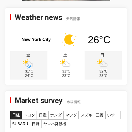
Weather news
天気情報
26°C
New York City
金
土
日
31°C
31°C
32°C
24°C
23°C
23°C
Market survey
市場情報
日経
トヨタ
日産
ホンダ
マツダ
スズキ
三菱
いすゞ
SUBARU
日野
ヤマハ発動機