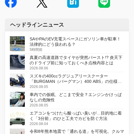
ヘッドラインニュース
SAやPAのEV充電スペースにガソリン車が駐車！
法律的にどう扱われる？
5時間前
真夏の高速道路でタイヤが突然バースト!? 炎天下
のドライブ前に知っておくべき点検内容とは
2026.08.06
スズキの400ccラグジュアリースクーター
「BURGMAN（バーグマン）400 ABS」の仕様を
変更し、8月18日に発売
2026.08.05
車内での仮眠、どこまで安全？エンジンかけっぱ
なしの危険性
2026.08.05
エアコンをつけたら酸っぱい臭いが…目的地に着
く「3分前」のひと工夫でカビを防ぐ方法
2026.08.04
令和8年熊本地震で「通れる道」を可視化、クルマ