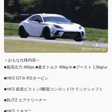
＜おもな仕様内容＞
■最高出力 460ps ■最大トルク 48kg-m ■ブースト 1.0kg/㎠
■HKS GTⅢ-RSタービン
■HKS 鍛造ピストン/I断面コンロッド/クランクシャフト
■BLITZ エアクリーナー
■HKS エキマニ