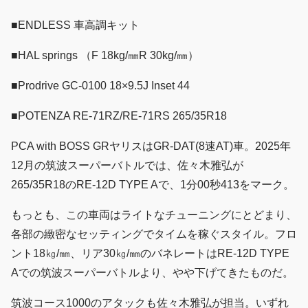
■ENDLESS 車高調キット
■HAL springs （F 18kg/㎜R 30kg/㎜）
■Prodrive GC-0100 18×9.5J Inset 44
■POTENZA RE-71RZ/RE-71RS 265/35R18
PCA with BOSS GRヤリスはGR-DAT(8速AT)車。2025年
12月の筑波スーパーバトルでは、佐々木雅弘が
265/35R18のRE-12D TYPE Aで、1分00秒413をマーク。
もっとも、この車両はライトなチューニングにとどまり、
各部の緻密なセッティングでタイムを稼ぐスタイル。フロ
ント18㎏/㎜、リア30㎏/㎜のバネレートはRE-12D TYPE
Aでの筑波スーパーバトルより、やや下げてきたものだ。
筑波コース1000のアタックも佐々木雅弘が担当。いずれ