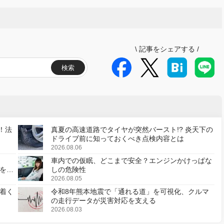
\
記事をシェアする
/
検索
！法
真夏の高速道路でタイヤが突然バースト!? 炎天下の
ドライブ前に知っておくべき点検内容とは
2026.08.06
車内での仮眠、どこまで安全？エンジンかけっぱな
様を変
しの危険性
2026.08.05
着く
令和8年熊本地震で「通れる道」を可視化、クルマ
の走行データが災害対応を支える
2026.08.03