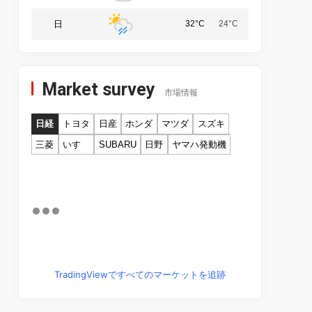
日
32°C
24°C
Market survey
市場情報
日経
トヨタ
日産
ホンダ
マツダ
スズキ
三菱
いすゞ
SUBARU
日野
ヤマハ発動機
TradingViewですべてのマーケットを追跡