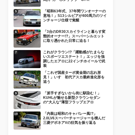
「昭和63年式、37年間ワンオーナーの
意地！」S13シルビアが400馬力のツイ
ンチャージ仕様で覚醒
「3台のDR30スカイラインと暮らす変
態的オーナー!?」スーパーシルエット
に取り憑かれた日常に迫る！
これがクラウン!?「躍動感がたまらな
いスポーツエステート！」エッジを強
調したエアロに22インチホイールで武
装
「これぞ国産ターボ黄金期の忘れ形
見！」いすゞ初代アスカ最終進化形を
追う
「派手すぎないから街に馴染む！」
KUHLが魅せる新型クラウンセダン
の“大人な”薄型フラップエアロ
「内装は昭和のキャバレー風!?」
2.0LV6スーパーチャージャーを積んだ
三菱デボネアVの狂気を振り返る