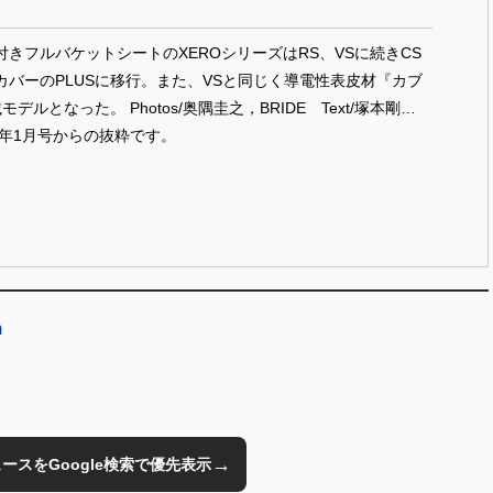
きフルバケットシートのXEROシリーズはRS、VSに続きCS
カバーのPLUSに移行。また、VSと同じく導電性表皮材『カブ
otos/奥隅圭之，BRIDE Text/塚本剛哲
6年1月号からの抜粋です。
m
→
のニュースをGoogle検索で優先表示