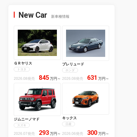
New Car
新車種情報
ＧＲヤリス
プレリュード
トヨタ
ホンダ
845
631
2026.08発売
万円
～
2026.08発売
万円
～
キックス
ジムニーノマド
日産
スズキ
293
300
2026.07発売
万円
～
2026.06発売
万円
～