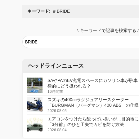
キーワード:
BRIDE
\
キーワードで記事を検索する
/
ヘッドラインニュース
SAやPAのEV充電スペースにガソリン車が駐車
律的にどう扱われる？
16時間前
スズキの400ccラグジュアリースクーター
「BURGMAN（バーグマン）400 ABS」の仕
更し、8月18日に発売
2026.08.05
エアコンをつけたら酸っぱい臭いが…目的地に
「3分前」のひと工夫でカビを防ぐ方法
2026.08.04