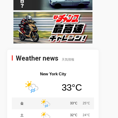
Weather news
天気情報
New York City
33°C
金
33°C
25°C
土
32°C
24°C