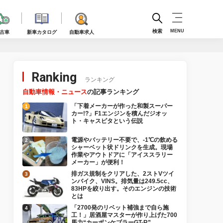
検索
MENU
古車
新車カタログ
自動車求人
Ranking
ランキング
自動車情報・ニュース
の記事ランキング
「下着メーカーが作った和製スーパー
カー!?」F1エンジンを積んだジオッ
ト・キャスピタという伝説
電源やバッテリー不要で、-1℃の飲める
シャーベット状ドリンクを生成。現場
作業やアウトドアに「アイススラリー
メーカー」が便利！
排ガス規制をクリアした、2ストVツイ
ンバイク、VINS。排気量は249.5cc、
83HPを絞り出す。そのエンジンの技術
とは
「2700発のリベット補強まで自ら施
工！」居酒屋マスターが作り上げた700
馬力“カーボンケブラーGT-R”