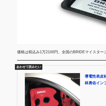
価格は税込み1万2100円。全国のBRIDEマイス
あわせて読みたい
導電性表皮材『
林勇佑イン