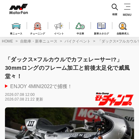
コ
ン
テ
検索
MENU
ン
ツ
へ
車ニュース
チューニング
イベント
中古車
新車カタログ
自動車求人
ス
HOME
自動車・新車ニュース
バイクイベント
「ダックス×フルカウル
キ
ッ
プ
「ダックス×フルカウルでカフェレーサー!?」
30mmロングのフレーム加工と前後太足化で威風
堂々！
ENJOY 4MINI2022で捕獲！
2026.07.08 12:00
2026.07.08 21:22 更新