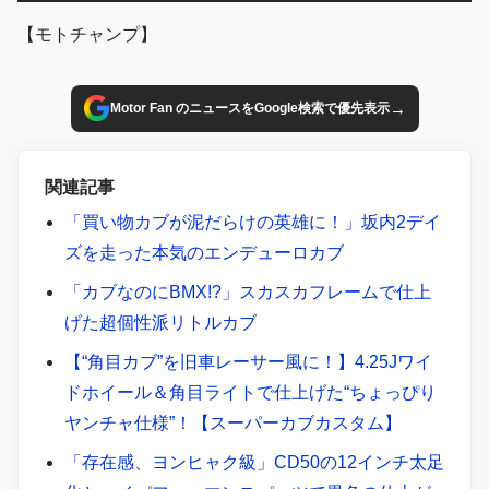
【モトチャンプ】
→
Motor Fan のニュースをGoogle検索で優先表示
関連記事
「買い物カブが泥だらけの英雄に！」坂内2デイ
ズを走った本気のエンデューロカブ
「カブなのにBMX!?」スカスカフレームで仕上
げた超個性派リトルカブ
【“角目カブ”を旧車レーサー風に！】4.25Jワイ
ドホイール＆角目ライトで仕上げた“ちょっぴり
ヤンチャ仕様”！【スーパーカブカスタム】
「存在感、ヨンヒャク級」CD50の12インチ太足