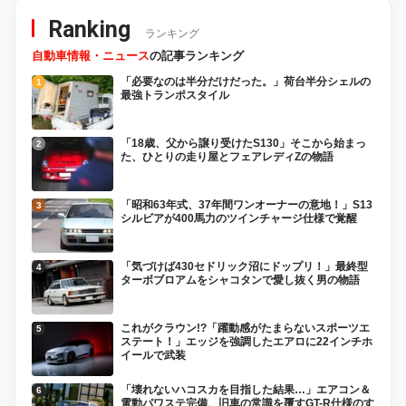
Ranking
ランキング
自動車情報・ニュース
の記事ランキング
「必要なのは半分だけだった。」荷台半分シェルの
最強トランポスタイル
「18歳、父から譲り受けたS130」そこから始まっ
た、ひとりの走り屋とフェアレディZの物語
「昭和63年式、37年間ワンオーナーの意地！」S13
シルビアが400馬力のツインチャージ仕様で覚醒
「気づけば430セドリック沼にドップリ！」最終型
ターボブロアムをシャコタンで愛し抜く男の物語
これがクラウン!?「躍動感がたまらないスポーツエ
ステート！」エッジを強調したエアロに22インチホ
イールで武装
「壊れないハコスカを目指した結果…」エアコン＆
電動パワステ完備、旧車の常識を覆すGT-R仕様のす