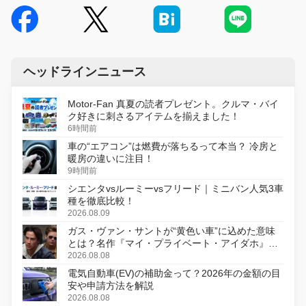
ヘッドラインニュース
Motor-Fan 真夏の読者プレゼント。クルマ・バイ
ク好きに刺さるアイテムを揃えました！
6時間前
車の“エアコン”は燃費が落ちるって本当？ 冷房と
暖房の違いに注目！
9時間前
シエンタvsルーミーvsフリード｜ミニバン人気3車
種を徹底比較！
2026.08.09
ガス・ヴァン・サントが“黄色い車”に込めた意味
とは？名作『マイ・プライベート・アイダホ』が
初のデジタルリマスター版で復活
2026.08.08
電気自動車(EV)の補助金って？2026年の金額の目
安や申請方法を解説
2026.08.08