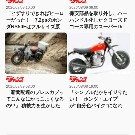
2026/08/09 10:00
2026/08/09 09:00
「ヒザすりできればヒーロ
保安部品を取り外し、バー
ーだった！」7.2psのホン
ハンドル化したクローズド
ダNS50Fはフルサイズ原付
コース専用のスーパーDio
の“特進クラス”【90年代名
カスタム！
車】
2026/08/09 08:00
2026/08/08 19:00
「新聞配達のプレスカブっ
「シンプルだからイジりた
てこんなにかっこよくなる
い！」ホンダ・エイプ
の!?」 積載力を生かした英
が“自分色バイク”になれた
国クラシックスタイル
理由【ミニバイク名車】