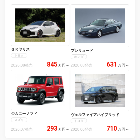
ＧＲヤリス
プレリュード
トヨタ
ホンダ
845
631
2026.08発売
万円
～
2026.08発売
万円
～
ジムニーノマド
ヴェルファイアハイブリッド
スズキ
トヨタ
293
710
2026.07発売
万円
～
2026.06発売
万円
～