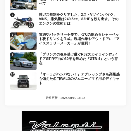
べて
排ガス規制をクリアした、2ストVツインバイク、
VINS。排気量は249.5cc、83HPを絞り出す。その
エンジンの技術とは
電源やバッテリー不要で、-1℃の飲めるシャーベッ
ト状ドリンクを生成。現場作業やアウトドアに「ア
イススラリーメーカー」が便利！
「プリンスの魂を受け継ぐR32スカイライン!?」4
ドアGT-R空白の30年を埋めた『GTB-4』という存
在
『オーラがハンパない！』アグレッシブさも高級感
も備えた名門WALDのジムニーノマド用ボディキッ
ト
最終更新：2026/08/10 18:22