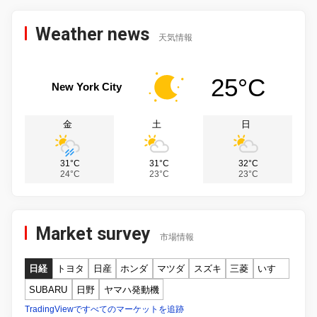
Weather news
天気情報
25°C
New York City
金
土
日
31°C
31°C
32°C
24°C
23°C
23°C
Market survey
市場情報
日経
トヨタ
日産
ホンダ
マツダ
スズキ
三菱
いすゞ
SUBARU
日野
ヤマハ発動機
TradingViewですべてのマーケットを追跡