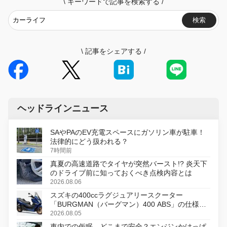
\
キーワードで記事を検索する
/
検索
\
記事をシェアする
/
ヘッドラインニュース
SAやPAのEV充電スペースにガソリン車が駐車！
法律的にどう扱われる？
7時間前
真夏の高速道路でタイヤが突然バースト!? 炎天下
のドライブ前に知っておくべき点検内容とは
2026.08.06
スズキの400ccラグジュアリースクーター
「BURGMAN（バーグマン）400 ABS」の仕様を
変更し、8月18日に発売
2026.08.05
車内での仮眠、どこまで安全？エンジンかけっぱ