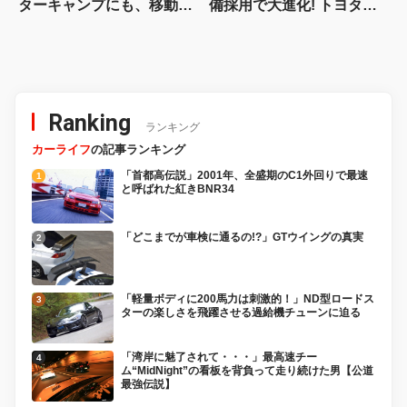
ターキャンプにも、移動オ
備採用で大進化! トヨタ新
フィスにも対応する
型『ハイラックス』を旧型
【Hondaキャンプ】
と徹底比較! 【新型ハイラ
ックス 徹底比較】
Ranking
ランキング
カーライフ
の記事ランキング
「首都高伝説」2001年、全盛期のC1外回りで最速
と呼ばれた紅きBNR34
「どこまでが車検に通るの!?」GTウイングの真実
「軽量ボディに200馬力は刺激的！」ND型ロードス
ターの楽しさを飛躍させる過給機チューンに迫る
「湾岸に魅了されて・・・」最高速チー
ム“MidNight”の看板を背負って走り続けた男【公道
最強伝説】