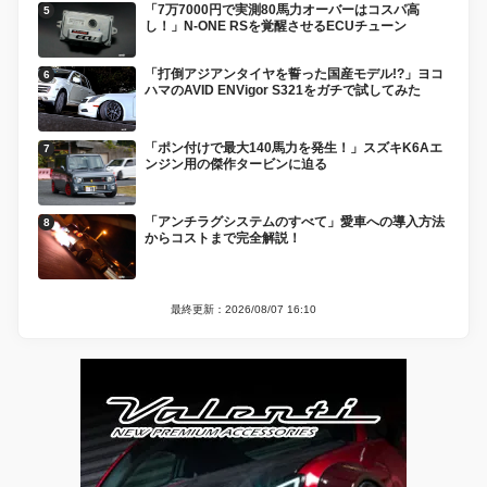
「7万7000円で実測80馬力オーバーはコスパ高
し！」N-ONE RSを覚醒させるECUチューン
「打倒アジアンタイヤを誓った国産モデル!?」ヨコ
ハマのAVID ENVigor S321をガチで試してみた
「ポン付けで最大140馬力を発生！」スズキK6Aエ
ンジン用の傑作タービンに迫る
「アンチラグシステムのすべて」愛車への導入方法
からコストまで完全解説！
最終更新：2026/08/07 16:10