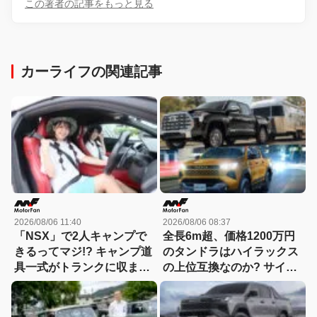
この著者の記事をもっと見る
カーライフの関連記事
2026/08/06 11:40
2026/08/06 08:37
「NSX」で2人キャンプで
全長6m超、価格1200万円
きるってマジ!? キャンプ道
のタンドラはハイラックス
具一式がトランクに収まっ
の上位互換なのか? サイ
た！「シビックRS」なら
ズ・装備・走り・価格を徹
車中泊もできる【Hondaキ
底比較して分かった決定的
ャンプ】
な違い 【新型ハイラックス