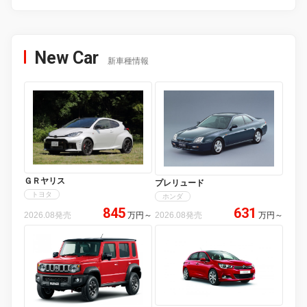
New Car
新車種情報
ＧＲヤリス
プレリュード
トヨタ
ホンダ
845
631
2026.08発売
万円
～
2026.08発売
万円
～