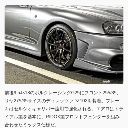
前後9.5J×18のボルクレーシングG25にフロント255/35、
リヤ275/35サイズのディレッツァDZ102を装着。ブレー
キはセルシオキャリパー流用で強化される。エアロはトラ
イアル製を基本に、RIDOX製フロントフェンダーを組み
合わせたミックス仕様だ。