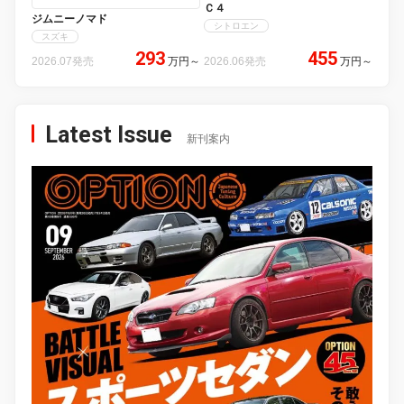
Ｃ４
ジムニーノマド
シトロエン
スズキ
293
455
2026.07発売
万円
～
2026.06発売
万円
～
Latest Issue
新刊案内