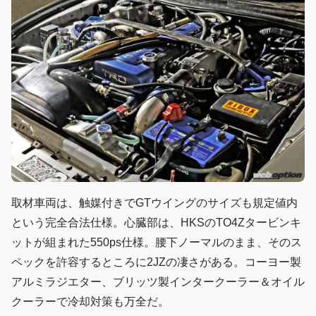
取材車両は、触媒付きでGTウイングのサイズも規定値内
という完全合法仕様。心臓部は、HKSのTO4Zタービンキ
ットが組まれた550ps仕様。腰下ノーマルのまま、そのス
ペックを許容するところに2JZの凄さがある。コーヨー製
アルミラジエター、ブリッツ製インタークーラー＆オイル
クーラーで冷却対策も万全だ。