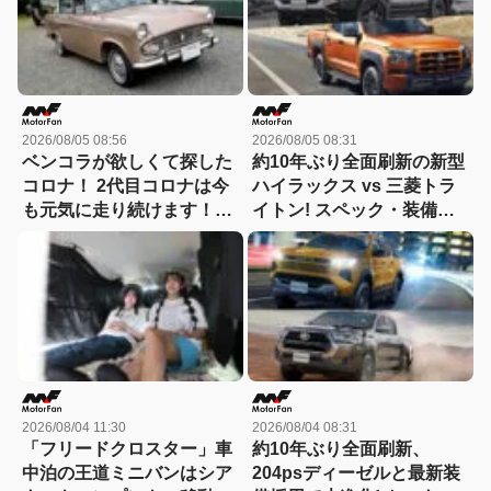
徹底比較】
2026/08/05 08:56
2026/08/05 08:31
ベンコラが欲しくて探した
約10年ぶり全面刷新の新型
コロナ！ 2代目コロナは今
ハイラックス vs 三菱トラ
も元気に走り続けます！
イトン! スペック・装備・
【花見の里で感謝の集いや
価格を比較、勝った点/惜し
ります！】
い点を徹底検証! 【新型ハ
イラックス 徹底比較】
2026/08/04 11:30
2026/08/04 08:31
「フリードクロスター」車
約10年ぶり全面刷新、
中泊の王道ミニバンはシア
204psディーゼルと最新装