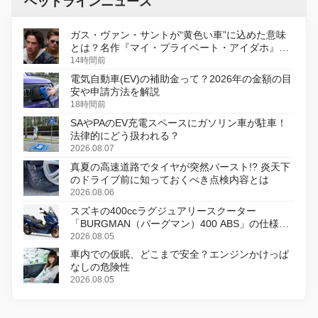
ヘッドラインニュース
ガス・ヴァン・サントが“黄色い車”に込めた意味
とは？名作『マイ・プライベート・アイダホ』が
初のデジタルリマスター版で復活
14時間前
電気自動車(EV)の補助金って？2026年の金額の目
安や申請方法を解説
18時間前
SAやPAのEV充電スペースにガソリン車が駐車！
法律的にどう扱われる？
2026.08.07
真夏の高速道路でタイヤが突然バースト!? 炎天下
のドライブ前に知っておくべき点検内容とは
2026.08.06
スズキの400ccラグジュアリースクーター
「BURGMAN（バーグマン）400 ABS」の仕様を
変更し、8月18日に発売
2026.08.05
車内での仮眠、どこまで安全？エンジンかけっぱ
なしの危険性
2026.08.05