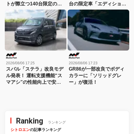
トが際立つ140台限定の
台の限定車「エディショ
「スポルト スペチアーレ」
ン・エッジ」が登場！
が登場！
2026/08/06 17:25
2026/08/06 17:23
スバル「ステラ」改良モデ
GR86が一部改良でボディ
ル発表！ 運転支援機能“ス
カラーに「ソリッドグレ
マアシ”の性能向上で安心
ー」が復活！
感さらにアップ
Ranking
ランキング
シトロエン
の記事ランキング