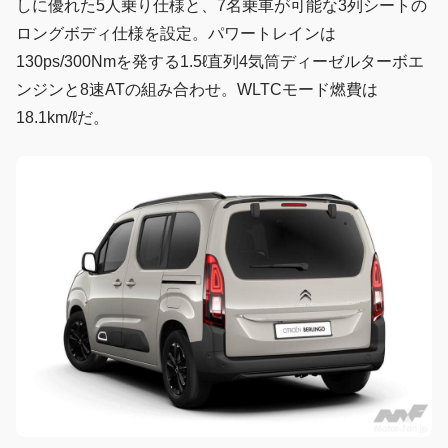
しに優れた5人乗り仕様と、7名乗車が可能な3列シートの
ロングボディ仕様を設定。パワートレインは
130ps/300Nmを発する1.5ℓ直列4気筒ディーゼルターボエ
ンジンと8速ATの組み合わせ。WLTCモード燃費は
18.1km/ℓだ。