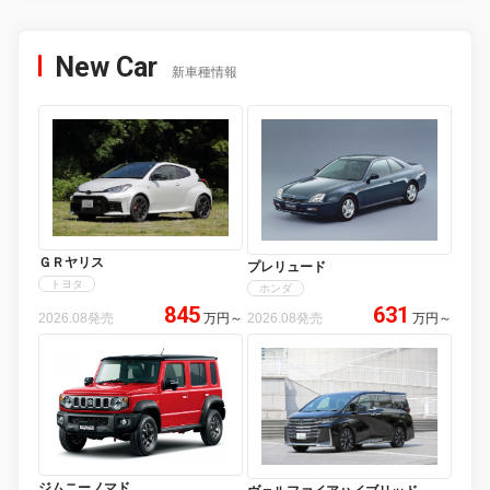
New Car
新車種情報
ＧＲヤリス
プレリュード
トヨタ
ホンダ
845
631
2026.08発売
万円
～
2026.08発売
万円
～
ジムニーノマド