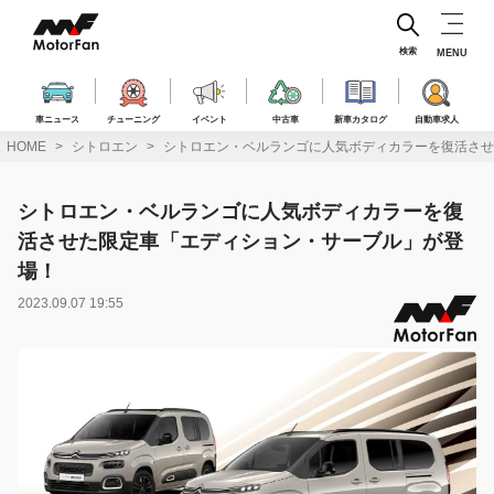
コ
ン
テ
検索
MENU
ン
ツ
へ
車ニュース
チューニング
イベント
中古車
新車カタログ
自動車求人
ス
HOME
シトロエン
シトロエン・ベルランゴに人気ボディカラーを復活させ
キ
ッ
プ
シトロエン・ベルランゴに人気ボディカラーを復
活させた限定車「エディション・サーブル」が登
場！
2023.09.07 19:55