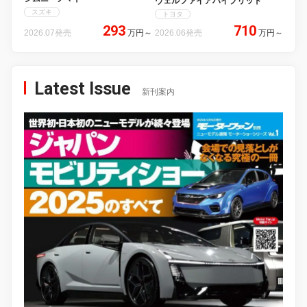
ヴェルファイアハイブリッド
スズキ
トヨタ
293
710
2026.07発売
万円
～
2026.06発売
万円
～
Latest Issue
新刊案内