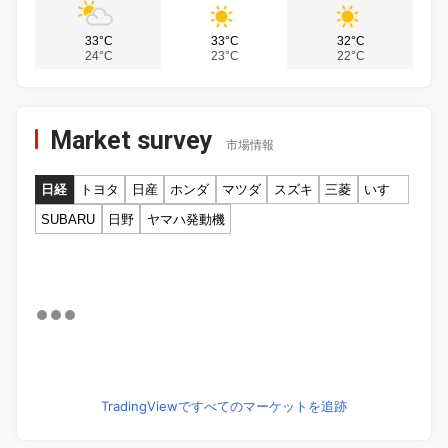
33°C
33°C
32°C
24°C
23°C
22°C
Market survey
市場情報
日経
トヨタ
日産
ホンダ
マツダ
スズキ
三菱
いすゞ
SUBARU
日野
ヤマハ発動機
TradingViewですべてのマーケットを追跡