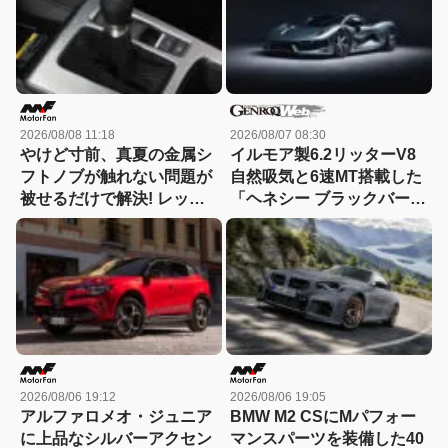
2026/08/08 11:18
2026/08/07 08:30
やけど寸前、真夏の金属シ
イルモア製6.2リッターV8
フトノブが触れない問題が
自然吸気と6速MT搭載した
被せるだけで解決! レッツ
「ヘネシー ブラックバー
ォのシリコンカバーが夏も
ド」がデビュー【動画】
冬も快適すぎる! 【CAR
MONO図鑑】
2026/08/06 19:12
2026/08/06 19:05
アルファロメオ・ジュニア
BMW M2 CSにMパフォー
に上品なシルバーアクセン
マンスパーツを装備した40