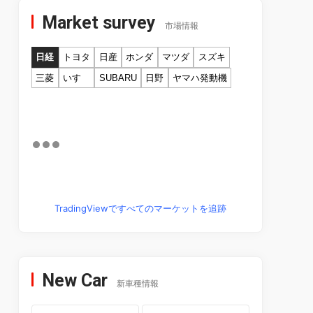
Market survey
市場情報
日経
トヨタ
日産
ホンダ
マツダ
スズキ
三菱
いすゞ
SUBARU
日野
ヤマハ発動機
TradingViewですべてのマーケットを追跡
New Car
新車種情報