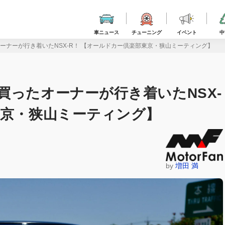
車ニュース
チューニング
イベント
中
ーナーが行き着いたNSX-R！ 【オールドカー倶楽部東京・狭山ミーティング】
買ったオーナーが行き着いたNSX-
東京・狭山ミーティング】
by
増田 満