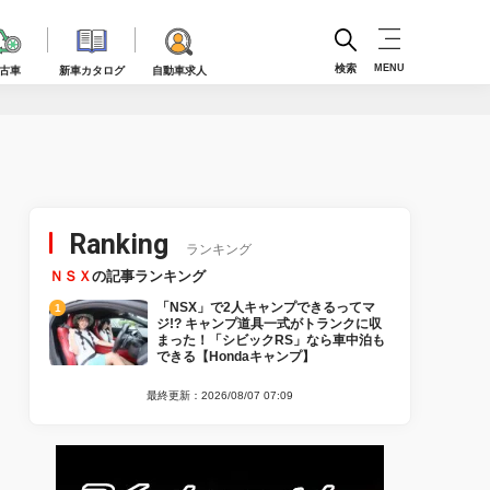
検索
MENU
古車
新車カタログ
自動車求人
Ranking
ランキング
ＮＳＸ
の記事ランキング
「NSX」で2人キャンプできるってマ
ジ!? キャンプ道具一式がトランクに収
まった！「シビックRS」なら車中泊も
できる【Hondaキャンプ】
最終更新：2026/08/07 07:09