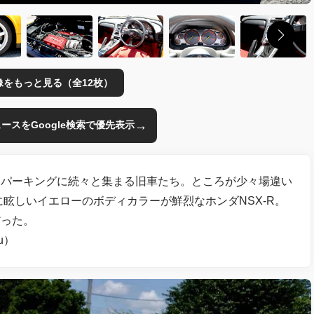
像をもっと見る（全12枚）
→
のニュースをGoogle検索で優先表示
山パーキングに続々と集まる旧車たち。ところが少々場違い
に眩しいイエローのボディカラーが鮮烈なホンダNSX-R。
だった。
u）