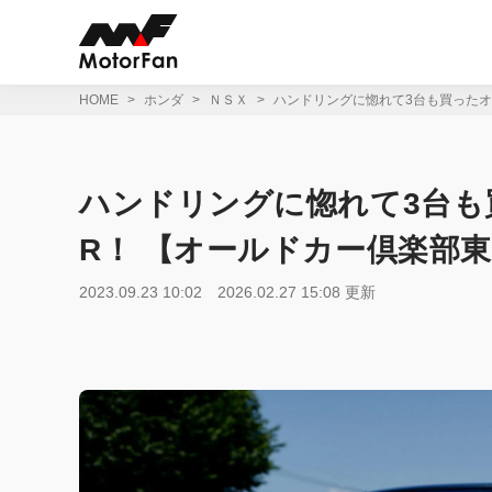
コ
ン
テ
ン
ツ
HOME
ホンダ
ＮＳＸ
ハンドリングに惚れて3台も買ったオ
へ
ス
キ
ッ
ハンドリングに惚れて3台も
プ
R！ 【オールドカー倶楽部
2023.09.23 10:02
2026.02.27 15:08 更新