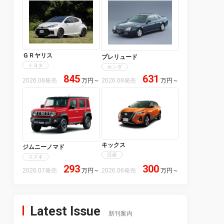
ＧＲヤリス
プレリュード
トヨタ
ホンダ
845
631
2026.08発売
万円
～
2026.08発売
万円
～
キックス
ジムニーノマド
日産
スズキ
293
300
2026.07発売
万円
～
2026.06発売
万円
～
Latest Issue
新刊案内