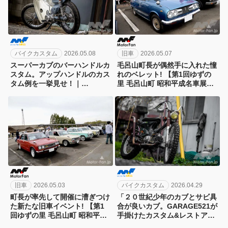
バイクカスタム
2026.05.08
旧車
2026.05.07
スーパーカブのバーハンドルカ
毛呂山町長が偶然手に入れた憧
スタム。アップハンドルのカス
れのベレット! 【第1回ゆずの
タム例を一挙見せ！｜
里 毛呂山町 昭和平成名車展示
GARAGE521
会】
旧車
2026.05.03
バイクカスタム
2026.04.29
町長が率先して開催に漕ぎつけ
「２０世紀少年のカブとサビ具
た新たな旧車イベント! 【第1
合が良いカブ。GARAGE521が
回ゆずの里 毛呂山町 昭和平成
手掛けたカスタム&レストア
名車展示会】
車」