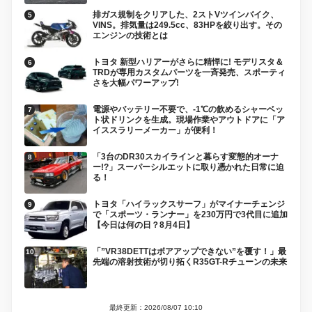
排ガス規制をクリアした、2ストVツインバイク、
VINS。排気量は249.5cc、83HPを絞り出す。その
エンジンの技術とは
トヨタ 新型ハリアーがさらに精悍に! モデリスタ＆
TRDが専用カスタムパーツを一斉発売、スポーティ
さを大幅パワーアップ!
電源やバッテリー不要で、-1℃の飲めるシャーベッ
ト状ドリンクを生成。現場作業やアウトドアに「ア
イススラリーメーカー」が便利！
「3台のDR30スカイラインと暮らす変態的オーナ
ー!?」スーパーシルエットに取り憑かれた日常に迫
る！
トヨタ「ハイラックスサーフ」がマイナーチェンジ
で「スポーツ・ランナー」を230万円で3代目に追加
【今日は何の日？8月4日】
「”VR38DETTはボアアップできない”を覆す！」最
先端の溶射技術が切り拓くR35GT-Rチューンの未来
最終更新：2026/08/07 10:10