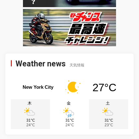
Weather news
天気情報
27°C
New York City
木
金
土
31°C
31°C
31°C
24°C
24°C
23°C