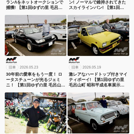
ランΛをネットオークションで
ン! ノーマルで維持されてきた
捕獲! 【第1回ゆずの里 毛呂山
スカイラインバン! 【第1回ゆ
町 昭和平成名車展示会】
ずの里 毛呂山町 昭和平成名車
展示会】
旧車
2026.05.23
旧車
2026.05.19
30年前の愛車をもう一度！ ロ
激レアなハードトップ付きマイ
ータスチューンが光るジェミ
ティボーイ! 【第1回ゆずの里
ニ！ 【第1回ゆずの里 毛呂山町
毛呂山町 昭和平成名車展示
昭和平成名車展示会】
会】