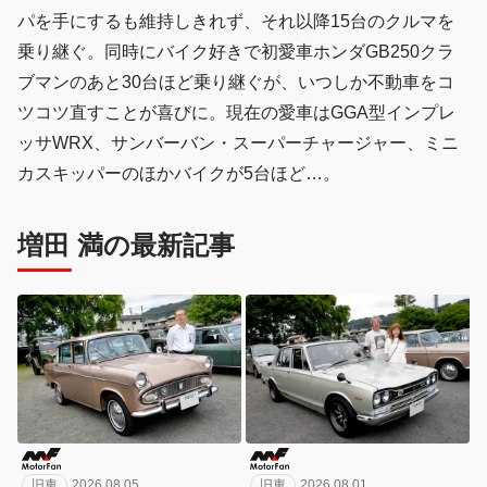
パを手にするも維持しきれず、それ以降15台のクルマを
乗り継ぐ。同時にバイク好きで初愛車ホンダGB250クラ
ブマンのあと30台ほど乗り継ぐが、いつしか不動車をコ
ツコツ直すことが喜びに。現在の愛車はGGA型インプレ
ッサWRX、サンバーバン・スーパーチャージャー、ミニ
カスキッパーのほかバイクが5台ほど…。
増田 満の最新記事
旧車
2026.08.05
旧車
2026.08.01