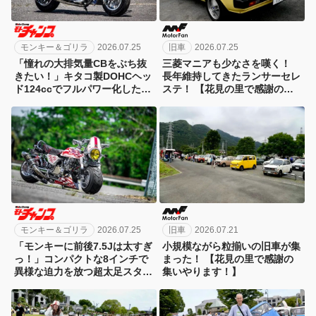
モンキー＆ゴリラ
2026.07.25
旧車
2026.07.25
「憧れの大排気量CBをぶち抜
三菱マニアも少なさを嘆く！
きたい！」キタコ製DOHCヘッ
長年維持してきたランサーセレ
ド124ccでフルパワー化したモ
ステ！ 【花見の里で感謝の集
ンキーの挑戦
いやります！】
モンキー＆ゴリラ
2026.07.25
旧車
2026.07.21
「モンキーに前後7.5Jは太すぎ
小規模ながら粒揃いの旧車が集
っ！」コンパクトな8インチで
まった！ 【花見の里で感謝の
異様な迫力を放つ超太足スタイ
集いやります！】
ルが凄すぎる！