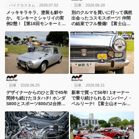
バイクカスタム
2026.07.02
旧車
2026.06.29
メッキキラキラ、塗装も鮮や
別のクルマを買いに行って偶然
か。 モンキーとシャリイの実
出会ったコスモスポーツ! 仲間
例2態！【第18回モンキーミー
の結束でフル整備! 【富士山オ
ティングin多摩】
ールドカーフェスタ2026】
旧車
2026.06.25
旧車
2026.06.21
デザイナーからのひと言で45年
新車で買って56年! 1オーナー
間持ち続けたヨタハチ! ホンダ
で乗り続けられるコンパーノ・
S800とスポーツ800の2台持ち!
ベルリーナ! 【富士山オールド
【富士山オールドカーフェスタ
カーフェスタ2026】
2026】