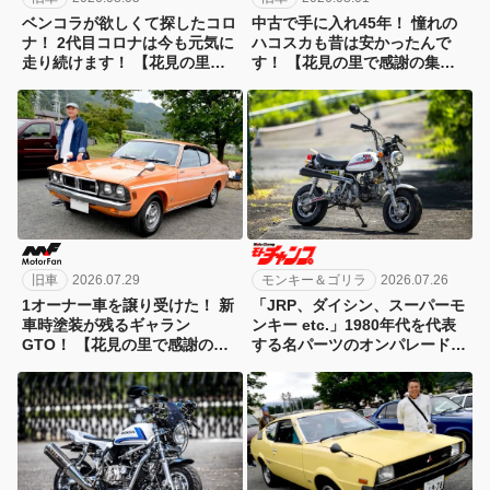
ベンコラが欲しくて探したコロ
中古で手に入れ45年！ 憧れの
ナ！ 2代目コロナは今も元気に
ハコスカも昔は安かったんで
走り続けます！ 【花見の里で
す！ 【花見の里で感謝の集い
感謝の集いやります！】
やります！】
旧車
2026.07.29
モンキー＆ゴリラ
2026.07.26
1オーナー車を譲り受けた！ 新
「JRP、ダイシン、スーパーモ
車時塗装が残るギャラン
ンキー etc.」1980年代を代表
GTO！ 【花見の里で感謝の集
する名パーツのオンパレードが
いやります！】
凄すぎる4Lモンキー！