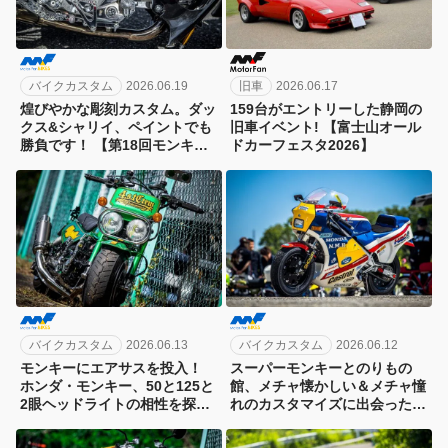
バイクカスタム
2026.06.19
旧車
2026.06.17
煌びやかな彫刻カスタム。ダッ
159台がエントリーした静岡の
クス&シャリイ、ペイントでも
旧車イベント! 【富士山オール
勝負です！ 【第18回モンキー
ドカーフェスタ2026】
ミーティングin多摩】
バイクカスタム
2026.06.13
バイクカスタム
2026.06.12
モンキーにエアサスを投入！
スーパーモンキーとのりもの
ホンダ・モンキー、50と125と
館、メチャ懐かしい＆メチャ憧
2眼ヘッドライトの相性を探
れのカスタマイズに出会った。
る。【第18回モンキーミーティ
【第18回モンキーミーティング
ングin多摩】
in多摩】