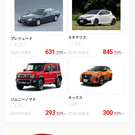
ＧＲヤリス
プレリュード
トヨタ
ホンダ
631
845
2026.08発売
万円
～
2026.08発売
万円
～
キックス
ジムニーノマド
日産
スズキ
293
300
2026.07発売
万円
～
2026.06発売
万円
～