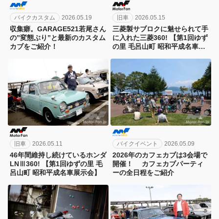
バイクカスタム
2026.05.19
旧車
2026.05.15
収集癖。GARAGE521若尾さん
三菱製サブロクに魅せられて手
の”変態ぶり”と最新のカスタム
に入れた三菱360! 【第1回ゆず
カブをご紹介！
の里 毛呂山町 昭和平成名車展
示会】
旧車
2026.05.11
バイクイベント
2026.05.09
46年間維持し続けているホンダ
2026年のカフェカブは3会場で
LNⅢ360! 【第1回ゆずの里 毛
開催！ カフェカブパーティ
呂山町 昭和平成名車展示会】
ーの全日程をご紹介