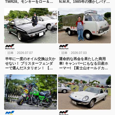
TMR28。モンキーをロー＆ワ
N.M.R。1985年の懐かしパドッ
イドか、レプリカ系か？ 【第
クバイク、ベースモデルはモン
18回モンキーミーティングin多
キーです。 【第18回モンキー
摩】
ミーティングin多摩】
旧車
2026.07.07
旧車
2026.07.03
半年に一度のオイル交換は欠か
運命的な再会を果たした商用
せない！ ブリスターフェンダ
車! キャンパーにもなる日産ホ
ーで選んだスタリオン！ 【富
ーマー! 【富士山オールドカー
士山オールドカーフェスタ
フェスタ2026】
2026】