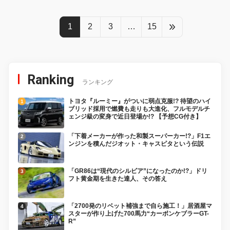
1
2
3
…
15
Ranking
ランキング
トヨタ『ルーミー』がついに弱点克服!? 待望のハイ
ブリッド採用で燃費も走りも大進化、フルモデルチ
ェンジ級の変身で近日登場か!? 【予想CG付き】
「下着メーカーが作った和製スーパーカー!?」F1エ
ンジンを積んだジオット・キャスピタという伝説
「GR86は“現代のシルビア”になったのか!?」ドリ
フト黄金期を生きた達人、その答え
「2700発のリベット補強まで自ら施工！」居酒屋マ
スターが作り上げた700馬力“カーボンケブラーGT-
R”