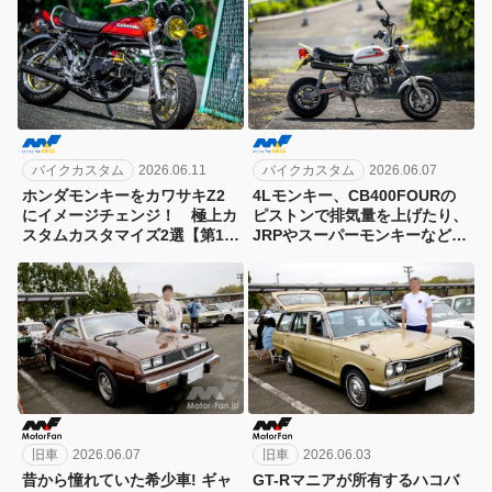
バイクカスタム
2026.06.11
バイクカスタム
2026.06.07
ホンダモンキーをカワサキZ2
4Lモンキー、CB400FOURの
にイメージチェンジ！ 極上カ
ピストンで排気量を上げたり、
スタムカスタマイズ2選【第18
JRPやスーパーモンキーなど当
回モンキーミーティングin多
時パーツを使ったり！【第18回
摩】
モンキーミーティングin多摩】
旧車
2026.06.07
旧車
2026.06.03
昔から憧れていた希少車! ギャ
GT-Rマニアが所有するハコバ