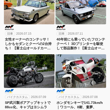
旧車
2026.07.15
旧車
2026.07.11
女性オーナーのコンテッサ！
40年前にも乗っていたフロンテ
しかもセダンとクーペの2台持
クーペ！ 3Dプリンターを駆使
ち！ 【富士山オールドカーフ
して部品製作！【富士山オール
ェスタ2026】
ドカーフェスタ2026】
バイクカスタム
2026.07.09
バイクカスタム
2026.07.08
SP武川製ボアアップキットで
ホンダモンキーで141.73km/h
88cc化、キャブはヨシムラ
｜ワコール、8耐、童夢、