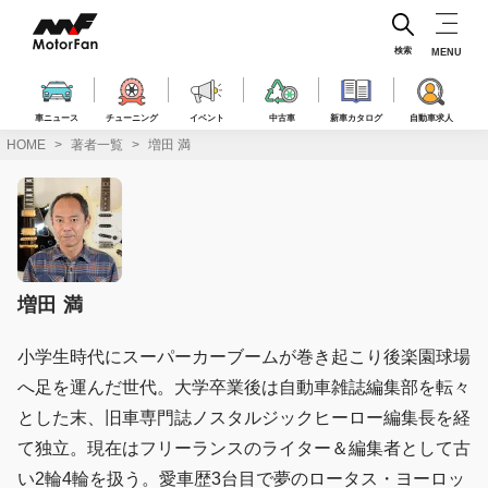
コ
ン
テ
検索
MENU
ン
ツ
へ
車ニュース
チューニング
イベント
中古車
新車カタログ
自動車求人
ス
HOME
著者一覧
増田 満
キ
ッ
プ
増田 満
小学生時代にスーパーカーブームが巻き起こり後楽園球場
へ足を運んだ世代。大学卒業後は自動車雑誌編集部を転々
とした末、旧車専門誌ノスタルジックヒーロー編集長を経
て独立。現在はフリーランスのライター＆編集者として古
い2輪4輪を扱う。愛車歴3台目で夢のロータス・ヨーロッ