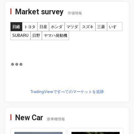
Market survey
市場情報
日経
トヨタ
日産
ホンダ
マツダ
スズキ
三菱
いすゞ
SUBARU
日野
ヤマハ発動機
TradingViewですべてのマーケットを追跡
New Car
新車種情報