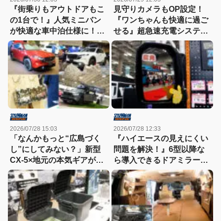
『街乗りもアウトドアもこ
見守りカメラもOP設定！
の1台で！』人気ミニバン
『ワンちゃんも快適に過ご
が快適な車中泊仕様に！
せる』超急速充電システム
【東京キャンピングカーシ
を搭載した軽トラキャンパ
ョー2026】
ー【東京キャンピングカー
ショー2026】
2026/07/28 15:03
2026/07/28 12:33
「なんかもっと“広島づく
『ハイエースの見えにくい
し”にしてみない？」新型
問題を解決！』6型以降な
CX-5×地元の本気ギアが融
ら導入できるドアミラーが
合したマツダブースが熱す
すごく便利！【東京キャン
ぎる！
ピングカーショー2026】