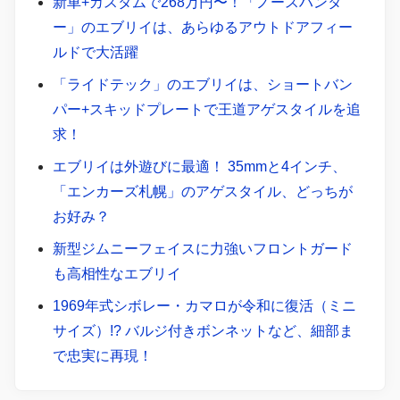
新車+カスタムで268万円〜！「ノースハンタ
ー」のエブリイは、あらゆるアウトドアフィー
ルドで大活躍
「ライドテック」のエブリイは、ショートバン
パー+スキッドプレートで王道アゲスタイルを追
求！
エブリイは外遊びに最適！ 35mmと4インチ、
「エンカーズ札幌」のアゲスタイル、どっちが
お好み？
新型ジムニーフェイスに力強いフロントガード
も高相性なエブリイ
1969年式シボレー・カマロが令和に復活（ミニ
サイズ）!? バルジ付きボンネットなど、細部ま
で忠実に再現！