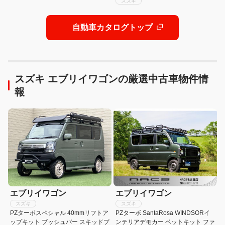
スズキ
自動車カタログトップ
スズキ エブリイワゴンの厳選中古車物件情
報
エブリイワゴン
エブリイワゴン
スズキ
スズキ
PZターボスペシャル 40mmリフトア
PZターボ SantaRosa WINDSORイ
ップキット ブッシュバー スキッドプ
ンテリアデモカー ベットキット ファ