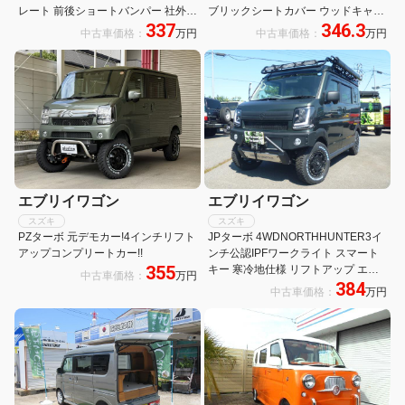
レート 前後ショートバンパー 社外ラ
ブリックシートカバー ウッドキャビ
337
346.3
テラルロッド リアショックアブソー
ネット ダウンライト ウッドルーフ
中古車価格：
万円
中古車価格：
万円
バー延長ステー ブレーキホース延長
左右ドロアー 車中泊仕様
ステー ウェッズDODアルミホイール
エブリイワゴン
エブリイワゴン
スズキ
スズキ
PZターボ 元デモカー!4インチリフト
JPターボ 4WDNORTHHUNTER3イ
アップコンプリートカー!!
ンチ公認IPFワークライト スマート
355
キー 寒冷地仕様 リフトアップ エア
中古車価格：
万円
384
ロ ドライブレコーダー
中古車価格：
万円