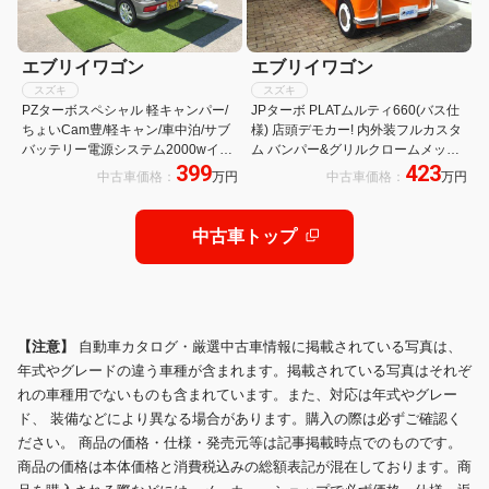
エブリイワゴン
エブリイワゴン
スズキ
スズキ
PZターボスペシャル 軽キャンパー/
JPターボ PLATムルティ660(バス仕
ちょいCam豊/軽キャン/車中泊/サブ
様) 店頭デモカー! 内外装フルカスタ
バッテリー電源システム2000wイン
ム バンパー&グリルクロームメッキ
399
423
バーター/フリップダウンモニタ
施工 キャルルックバス仕様 新車登録
中古車価格：
万円
中古車価格：
万円
ー/10インチデカナビ/新品スタッド
未使用車!ディスプレイオーディオ&
レス/足伸ばして寝れる/4WD/ドラレ
バックカメラ付き!
コ前後
中古車トップ
【注意】
自動車カタログ・厳選中古車情報に掲載されている写真は、
年式やグレードの違う車種が含まれます。掲載されている写真はそれぞ
れの車種用でないものも含まれています。また、対応は年式やグレー
ド、 装備などにより異なる場合があります。購入の際は必ずご確認く
ださい。 商品の価格・仕様・発売元等は記事掲載時点でのものです。
商品の価格は本体価格と消費税込みの総額表記が混在しております。商