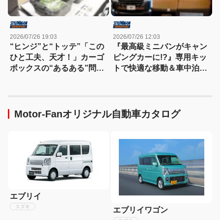
2026/07/26 19:03
2026/07/26 12:03
“ヒンジ”と“トッテ”「この
『最高級ミニバンがキャン
ひと工夫、天才！」カーゴ
ピングカーに!?』専用キッ
ボックスの“あるある”問題
トで快適な移動＆車中泊を
を一発解決する便利アイテ
実現【東京キャンピングカ
ムを発見！
ーショー2026】
Motor-Fanオリジナル自動車カタログ
エブリイ
スズキ
エブリイワゴン