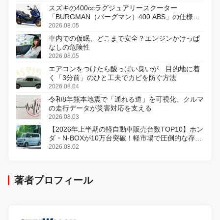
スズキの400ccラグジュアリースクーター
「BURGMAN（バーグマン）400 ABS」の仕様を
変更し、8月18日に発売
2026.08.05
車内での仮眠、どこまで安全？エンジンかけっぱ
なしの危険性
2026.08.05
エアコンをつけたら酸っぱい臭いが…目的地に着
く「3分前」のひと工夫でカビを防ぐ方法
2026.08.04
令和8年熊本地震で「通れる道」を可視化、クルマ
の走行データが災害対応を支える
2026.08.03
【2026年上半期の軽自動車販売台数TOP10】ホン
ダ・N-BOXが10万台突破！軽市場で圧倒的な存在
感
2026.08.02
著者プロフィール