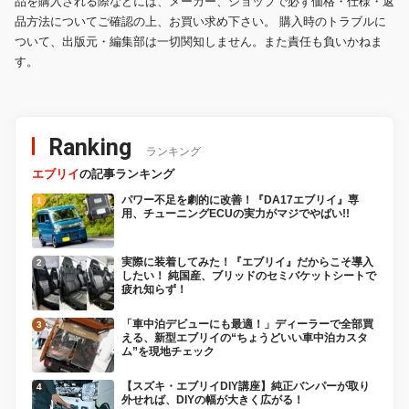
品を購入される際などには、メーカー、ショップで必ず価格・仕様・返
品方法についてご確認の上、お買い求め下さい。 購入時のトラブルに
ついて、出版元・編集部は一切関知しません。また責任も負いかねま
す。
Ranking
ランキング
エブリイ
の記事ランキング
パワー不足を劇的に改善！『DA17エブリイ』専
用、チューニングECUの実力がマジでやばい!!
実際に装着してみた！『エブリイ』だからこそ導入
したい！ 純国産、ブリッドのセミバケットシートで
疲れ知らず！
「車中泊デビューにも最適！」ディーラーで全部買
える、新型エブリイの“ちょうどいい車中泊カスタ
ム”を現地チェック
【スズキ・エブリイDIY講座】純正バンパーが取り
外せれば、DIYの幅が大きく広がる！