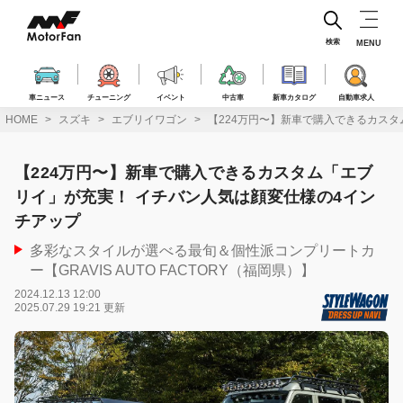
コ
ン
テ
検索
MENU
ン
ツ
へ
車ニュース
チューニング
イベント
中古車
新車カタログ
自動車求人
ス
HOME
スズキ
エブリイワゴン
【224万円〜】新車で購入できるカスタ
キ
ッ
プ
【224万円〜】新車で購入できるカスタム「エブ
リイ」が充実！ イチバン人気は顔変仕様の4イン
チアップ
多彩なスタイルが選べる最旬＆個性派コンプリートカ
ー【GRAVIS AUTO FACTORY（福岡県）】
2024.12.13 12:00
2025.07.29 19:21 更新