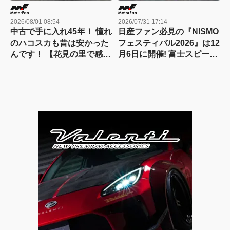
2026/08/01 08:54
2026/07/31 17:14
中古で手に入れ45年！ 憧れ
日産ファン必見の『NISMO
のハコスカも昔は安かった
フェスティバル2026』は12
んです！ 【花見の里で感謝
月6日に開催! 富士スピード
の集いやります！】
ウェイで歴代名車と最新マ
シンが競演、迫力の走行披
露へ