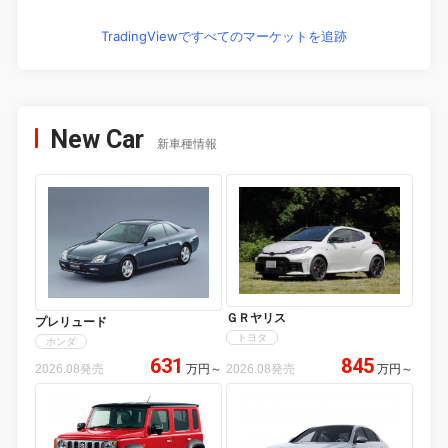
TradingViewですべてのマーケットを追跡
New Car
新車種情報
ＧＲヤリス
プレリュード
トヨタ
ホンダ
631
845
2026.08発売
万円
～
2026.08発売
万円
～