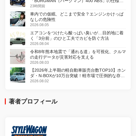
「BURGMAN（バーグマン）400 ABS」の仕様を
変更し、8月18日に発売
23時間前
車内での仮眠、どこまで安全？エンジンかけっぱ
なしの危険性
2026.08.05
エアコンをつけたら酸っぱい臭いが…目的地に着
く「3分前」のひと工夫でカビを防ぐ方法
2026.08.04
令和8年熊本地震で「通れる道」を可視化、クルマ
の走行データが災害対応を支える
2026.08.03
【2026年上半期の軽自動車販売台数TOP10】ホン
ダ・N-BOXが10万台突破！軽市場で圧倒的な存在
感
2026.08.02
著者プロフィール