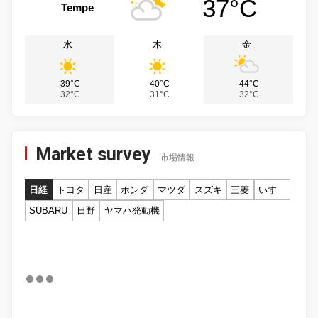
37°C
Tempe
水
木
金
39°C
40°C
44°C
32°C
31°C
32°C
Market survey
市場情報
日経
トヨタ
日産
ホンダ
マツダ
スズキ
三菱
いすゞ
SUBARU
日野
ヤマハ発動機