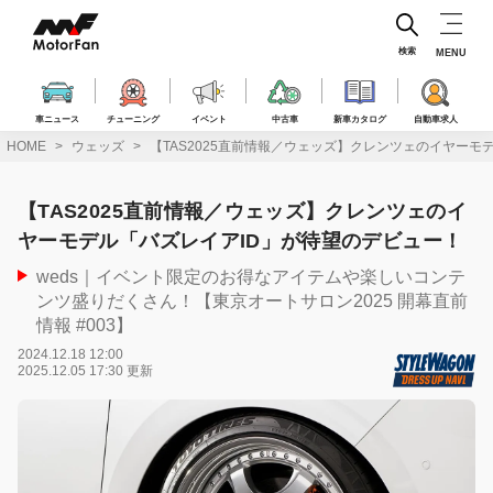
コ
ン
テ
検索
MENU
ン
ツ
へ
車ニュース
チューニング
イベント
中古車
新車カタログ
自動車求人
ス
HOME
ウェッズ
【TAS2025直前情報／ウェッズ】クレンツェのイヤーモ
キ
ッ
プ
【TAS2025直前情報／ウェッズ】クレンツェのイ
ヤーモデル「バズレイアID」が待望のデビュー！
weds｜イベント限定のお得なアイテムや楽しいコンテ
ンツ盛りだくさん！【東京オートサロン2025 開幕直前
情報 #003】
2024.12.18 12:00
2025.12.05 17:30 更新