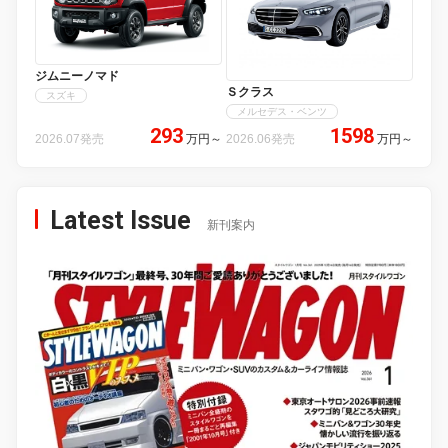
ジムニーノマド
Ｓクラス
スズキ
メルセデス・ベンツ
293
1598
2026.07発売
万円
～
2026.06発売
万円
～
Latest Issue
新刊案内