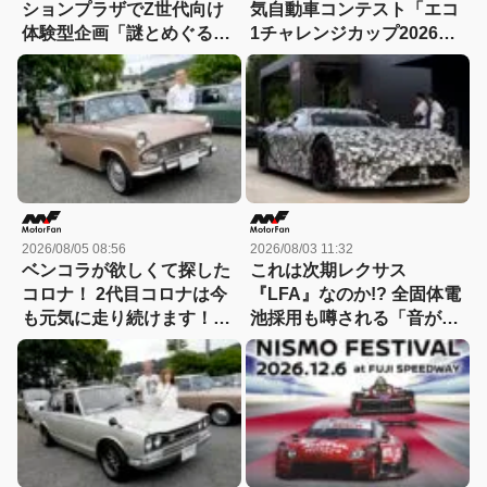
ションプラザでZ世代向け
気自動車コンテスト「エコ
体験型企画「謎とめぐる記
1チャレンジカップ2026」
憶の旅」が実施中！
が8月22日に開催！
2026/08/05 08:56
2026/08/03 11:32
ベンコラが欲しくて探した
これは次期レクサス
コロナ！ 2代目コロナは今
『LFA』なのか!? 全固体電
も元気に走り続けます！
池採用も噂される「音がし
【花見の里で感謝の集いや
ない」謎の次世代スーパー
ります！】
カーの正体を探る! 【現地
写真付き】