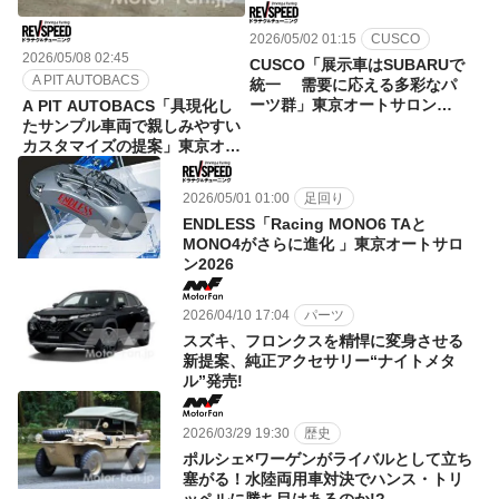
2026/05/02 01:15
CUSCO
2026/05/08 02:45
CUSCO「展示車はSUBARUで
A PIT AUTOBACS
統一 需要に応える多彩なパ
ーツ群」東京オートサロン
A PIT AUTOBACS「具現化し
2026
たサンプル車両で親しみやすい
カスタマイズの提案」東京オー
トサロン2026
2026/05/01 01:00
足回り
ENDLESS「Racing MONO6 TAと
MONO4がさらに進化 」東京オートサロ
ン2026
2026/04/10 17:04
パーツ
スズキ、フロンクスを精悍に変身させる
新提案、純正アクセサリー“ナイトメタ
ル”発売!
2026/03/29 19:30
歴史
ポルシェ×ワーゲンがライバルとして立ち
塞がる！水陸両用車対決でハンス・トリ
ッペルに勝ち目はあるのか!?