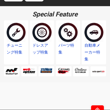
Special Feature
チューニ
ドレスア
パーツ特
自動車メ
ング特集
ップ特集
集
ーカー特
集