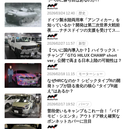
2026/03/24 12:40
歴史
ドイツ製水陸両用車「アンフィカー」を
知っているか？開発は第二次世界大戦前
夜……ナチスドイツの支援を受けてスタ
ート
2026/02/27 11:57
新型
【ついに国内導入か？】ハイラックス・
チャンプ「GTG HILUX CHAMP short
ver」公開で高まる日本上陸の可能性は？
2026/02/18 11:15
モーターショー
なぜHRCなのか？ シビックタイプRの開
発トップが語る進化の核心 “タイプR超
え”はあるか？
2026/02/17 19:52
パーツ
普段使いもキャンプもこれ一台！「バド
モビ・シエンタ」アウトドア映え確実な
ボンネットカバーに注目