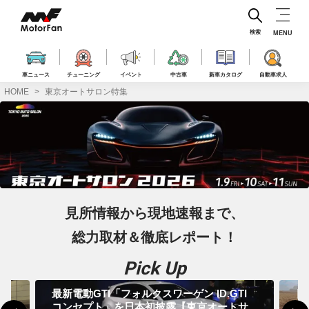
コ
ン
テ
検索
MENU
ン
ツ
へ
車ニュース
チューニング
イベント
中古車
新車カタログ
自動車求人
ス
HOME
東京オートサロン特集
キ
ッ
プ
見所情報から現地速報まで、
総力取材＆徹底レポート！
Pick Up
老
最新電動GTI「フォルクスワーゲン ID.GTI
日
ス
コンセプト」を日本初披露【東京オートサ
ス