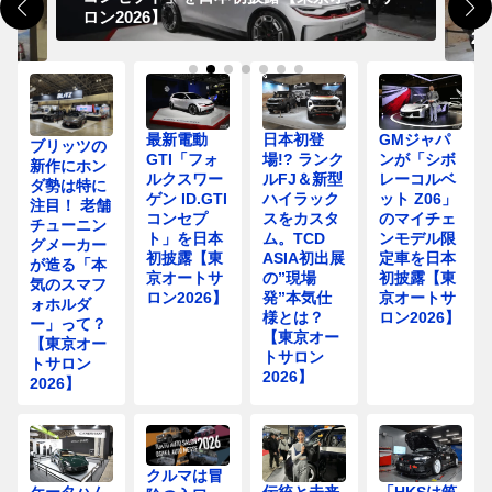
ロ
ロン2026】
発
20
最新電動
日本初登
GMジャパ
ブリッツの
GTI「フォ
場!? ランク
ンが「シボ
新作にホン
ルクスワー
ルFJ＆新型
レーコルベ
ダ勢は特に
ゲン ID.GTI
ハイラック
ット Z06」
注目！ 老舗
コンセプ
スをカスタ
のマイチェ
チューニン
ト」を日本
ム。TCD
ンモデル限
グメーカー
初披露【東
ASIA初出展
定車を日本
が造る「本
京オートサ
の”現場
初披露【東
気のスマフ
ロン2026】
発”本気仕
京オートサ
ォホルダ
様とは？
ロン2026】
ー」って？
【東京オー
【東京オー
トサロン
トサロン
2026】
2026】
クルマは冒
ケータハム
伝統と未来
「HKSは筑