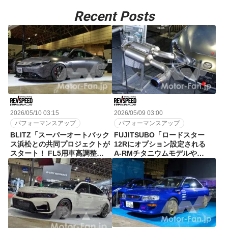
Recent Posts
2026/05/10 03:15
2026/05/09 03:00
パフォーマンスアップ
パフォーマンスアップ
BLITZ「スーパーオートバック
FUJITSUBO「ロードスター
ス浜松との共同プロジェクトが
12Rにオプション設定される
スタート！ FL5用車高調整ス
A-RMチタニウムモデルや
プリングキットも展示」東京オ
FD3S用レガリスも展示」東京
ートサロン2026
オートサロン2026