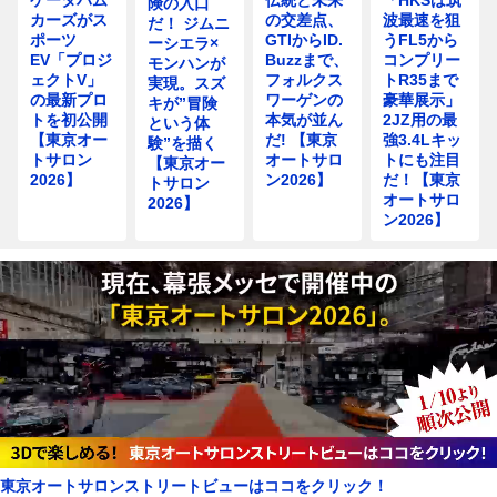
険の入口
カーズがス
の交差点、
波最速を狙
だ！ ジムニ
ポーツ
GTIからID.
うFL5から
ーシエラ×
EV「プロジ
Buzzまで、
コンプリー
モンハンが
ェクトV」
フォルクス
トR35まで
実現。スズ
の最新プロ
ワーゲンの
豪華展示」
キが”冒険
トを初公開
本気が並ん
2JZ用の最
という体
【東京オー
だ! 【東京
強3.4Lキッ
験”を描く
トサロン
オートサロ
トにも注目
【東京オー
2026】
ン2026】
だ！【東京
トサロン
オートサロ
2026】
ン2026】
東京オートサロンストリートビューはココをクリック！