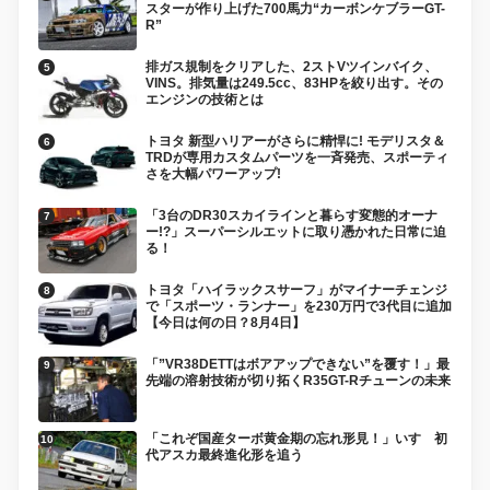
スターが作り上げた700馬力“カーボンケブラーGT-
R”
排ガス規制をクリアした、2ストVツインバイク、
VINS。排気量は249.5cc、83HPを絞り出す。その
エンジンの技術とは
トヨタ 新型ハリアーがさらに精悍に! モデリスタ＆
TRDが専用カスタムパーツを一斉発売、スポーティ
さを大幅パワーアップ!
「3台のDR30スカイラインと暮らす変態的オーナ
ー!?」スーパーシルエットに取り憑かれた日常に迫
る！
トヨタ「ハイラックスサーフ」がマイナーチェンジ
で「スポーツ・ランナー」を230万円で3代目に追加
【今日は何の日？8月4日】
「”VR38DETTはボアアップできない”を覆す！」最
先端の溶射技術が切り拓くR35GT-Rチューンの未来
「これぞ国産ターボ黄金期の忘れ形見！」いすゞ初
代アスカ最終進化形を追う