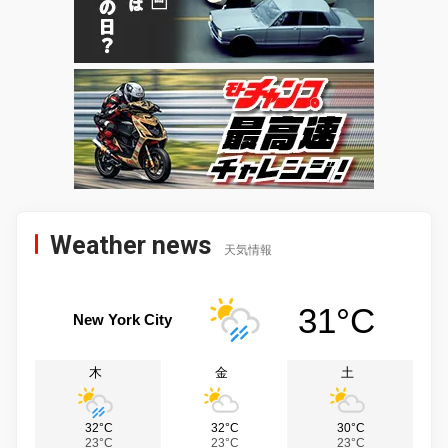
Weather news
天気情報
31°C
New York City
木
金
土
32°C
32°C
30°C
23°C
23°C
23°C