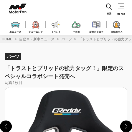
コ
ン
テ
検索
MENU
ン
ツ
へ
車ニュース
チューニング
イベント
中古車
新車カタログ
自動車求人
ス
HOME
自動車・新車ニュース
パーツ
「トラストとブリッドの強力タッ
キ
ッ
プ
パーツ
「トラストとブリッドの強力タッグ！」限定のス
ペシャルコラボシート発売へ
写真1枚目