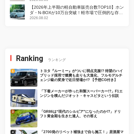
【2026年上半期の軽自動車販売台数TOP10】ホン
ダ・N-BOXが10万台突破！軽市場で圧倒的な存在
感
2026.08.02
Ranking
ランキング
トヨタ『ルーミー』がついに弱点克服!? 待望のハイ
ブリッド採用で燃費も走りも大進化、フルモデルチ
ェンジ級の変身で近日登場か!? 【予想CG付き】
「下着メーカーが作った和製スーパーカー!?」F1エ
ンジンを積んだジオット・キャスピタという伝説
「GR86は“現代のシルビア”になったのか!?」ドリ
フト黄金期を生きた達人、その答え
「2700発のリベット補強まで自ら施工！」居酒屋マ