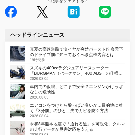
\
記事をシェアする
/
ヘッドラインニュース
真夏の高速道路でタイヤが突然バースト!? 炎天下
のドライブ前に知っておくべき点検内容とは
19時間前
スズキの400ccラグジュアリースクーター
「BURGMAN（バーグマン）400 ABS」の仕様を
変更し、8月18日に発売
2026.08.05
車内での仮眠、どこまで安全？エンジンかけっぱ
なしの危険性
2026.08.05
エアコンをつけたら酸っぱい臭いが…目的地に着
く「3分前」のひと工夫でカビを防ぐ方法
2026.08.04
令和8年熊本地震で「通れる道」を可視化、クルマ
の走行データが災害対応を支える
2026.08.03