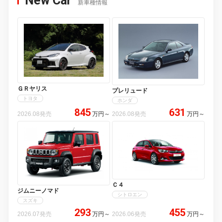
New Car
新車種情報
ＧＲヤリス
プレリュード
トヨタ
ホンダ
845
631
2026.08発売
万円
～
2026.08発売
万円
～
Ｃ４
ジムニーノマド
シトロエン
スズキ
293
455
2026.07発売
万円
～
2026.06発売
万円
～