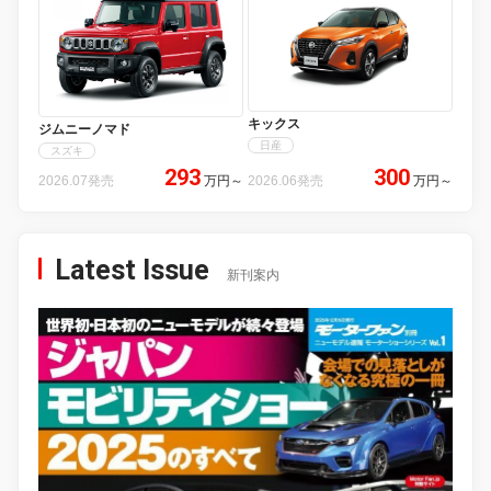
キックス
ジムニーノマド
日産
スズキ
293
300
2026.07発売
万円
～
2026.06発売
万円
～
Latest Issue
新刊案内