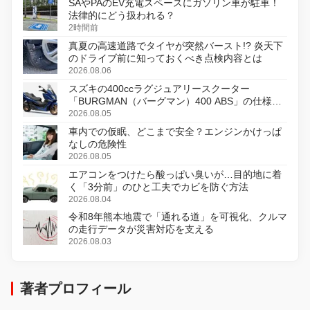
SAやPAのEV充電スペースにガソリン車が駐車！
法律的にどう扱われる？
2時間前
真夏の高速道路でタイヤが突然バースト!? 炎天下
のドライブ前に知っておくべき点検内容とは
2026.08.06
スズキの400ccラグジュアリースクーター
「BURGMAN（バーグマン）400 ABS」の仕様を
変更し、8月18日に発売
2026.08.05
車内での仮眠、どこまで安全？エンジンかけっぱ
なしの危険性
2026.08.05
エアコンをつけたら酸っぱい臭いが…目的地に着
く「3分前」のひと工夫でカビを防ぐ方法
2026.08.04
令和8年熊本地震で「通れる道」を可視化、クルマ
の走行データが災害対応を支える
2026.08.03
著者プロフィール