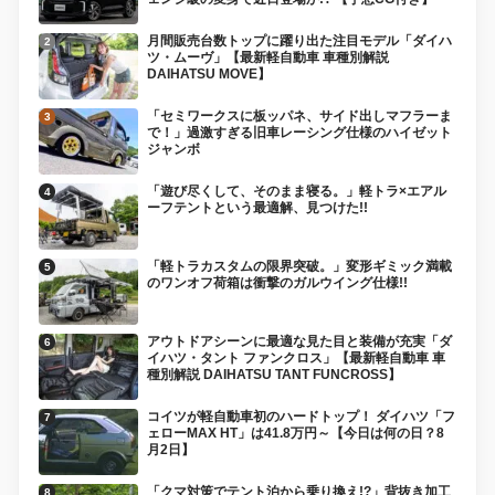
月間販売台数トップに躍り出た注目モデル「ダイハ
ツ・ムーヴ」【最新軽自動車 車種別解説
DAIHATSU MOVE】
「セミワークスに板ッパネ、サイド出しマフラーま
で！」過激すぎる旧車レーシング仕様のハイゼット
ジャンボ
「遊び尽くして、そのまま寝る。」軽トラ×エアル
ーフテントという最適解、見つけた!!
「軽トラカスタムの限界突破。」変形ギミック満載
のワンオフ荷箱は衝撃のガルウイング仕様!!
アウトドアシーンに最適な見た目と装備が充実「ダ
イハツ・タント ファンクロス」【最新軽自動車 車
種別解説 DAIHATSU TANT FUNCROSS】
コイツが軽自動車初のハードトップ！ ダイハツ「フ
ェローMAX HT」は41.8万円～【今日は何の日？8
月2日】
「クマ対策でテント泊から乗り換え!?」背抜き加工