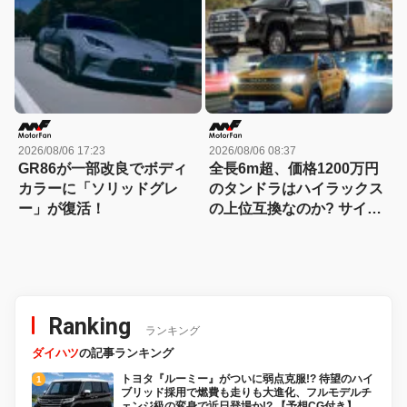
2026/08/06 17:23
2026/08/06 08:37
GR86が一部改良でボディ
全長6m超、価格1200万円
カラーに「ソリッドグレ
のタンドラはハイラックス
ー」が復活！
の上位互換なのか? サイ
ズ・装備・走り・価格を徹
底比較して分かった決定的
な違い 【新型ハイラックス
徹底比較】
Ranking
ランキング
ダイハツ
の記事ランキング
トヨタ『ルーミー』がついに弱点克服!? 待望のハイ
ブリッド採用で燃費も走りも大進化、フルモデルチ
ェンジ級の変身で近日登場か!? 【予想CG付き】