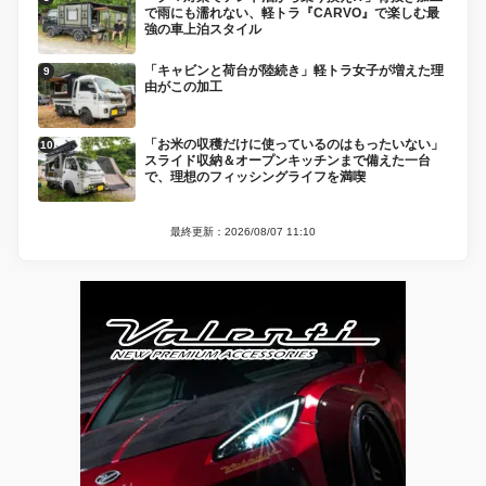
で雨にも濡れない、軽トラ『CARVO』で楽しむ最
強の車上泊スタイル
「キャビンと荷台が陸続き」軽トラ女子が増えた理
由がこの加工
「お米の収穫だけに使っているのはもったいない」
スライド収納＆オープンキッチンまで備えた一台
で、理想のフィッシングライフを満喫
最終更新：2026/08/07 11:10