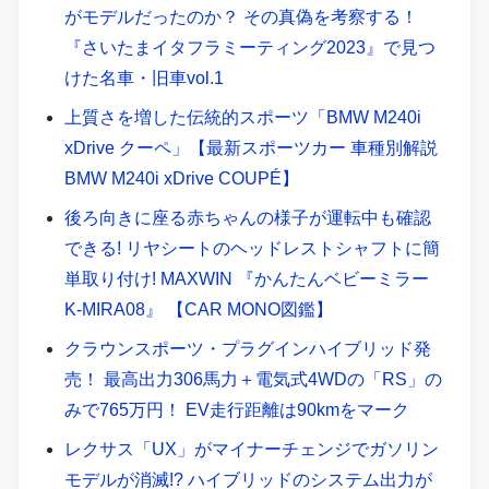
がモデルだったのか？ その真偽を考察する！
『さいたまイタフラミーティング2023』で見つ
けた名車・旧車vol.1
上質さを増した伝統的スポーツ「BMW M240i
xDrive クーペ」【最新スポーツカー 車種別解説
BMW M240i xDrive COUPÉ】
後ろ向きに座る赤ちゃんの様子が運転中も確認
できる! リヤシートのヘッドレストシャフトに簡
単取り付け! MAXWIN 『かんたんベビーミラー
K-MIRA08』 【CAR MONO図鑑】
クラウンスポーツ・プラグインハイブリッド発
売！ 最高出力306馬力＋電気式4WDの「RS」の
みで765万円！ EV走行距離は90kmをマーク
レクサス「UX」がマイナーチェンジでガソリン
モデルが消滅!? ハイブリッドのシステム出力が