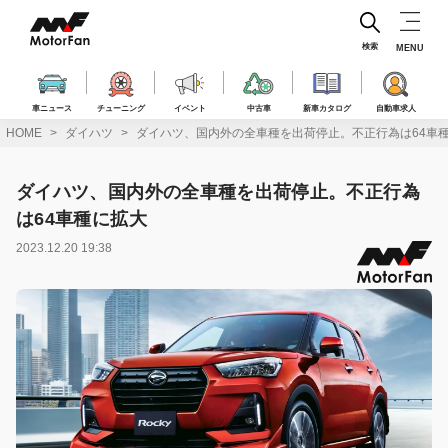
コ
ン
テ
検索
MENU
ン
ツ
へ
車ニュース
チューニング
イベント
中古車
新車カタログ
自動車求人
ス
HOME
ダイハツ
ダイハツ、国内外の全車種を出荷停止。不正行為は64車
キ
ッ
プ
ダイハツ、国内外の全車種を出荷停止。不正行為
は64車種に拡大
2023.12.20 19:38