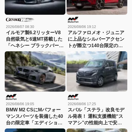
2026/08/07 08:30
2026/08/06 19:12
イルモア製6.2リッターV8
アルファロメオ・ジュニア
自然吸気と6速MT搭載した
に上品なシルバーアクセン
「ヘネシー ブラックバー
トが際立つ140台限定の
ド」がデビュー【動画】
「スポルト スペチアーレ」
が登場！
2026/08/06 19:05
2026/08/06 17:25
BMW M2 CSにMパフォー
スバル「ステラ」改良モデ
マンスパーツを装備した40
ル発表！ 運転支援機能“ス
台の限定車「エディショ
マアシ”の性能向上で安心
ン・エッジ」が登場！
感さらにアップ