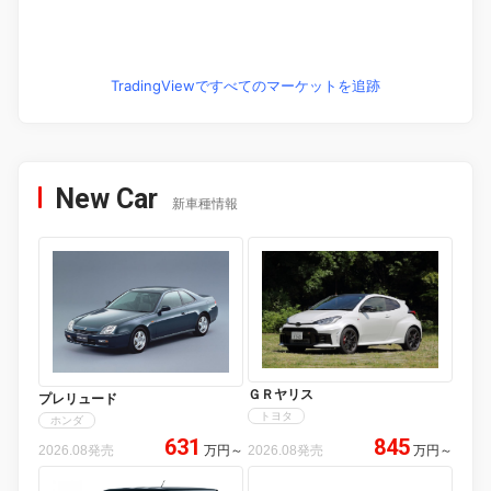
TradingViewですべてのマーケットを追跡
New Car
新車種情報
ＧＲヤリス
プレリュード
トヨタ
ホンダ
631
845
2026.08発売
万円
～
2026.08発売
万円
～