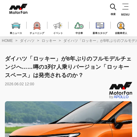
コ
ン
テ
検索
MENU
ン
ツ
へ
車ニュース
チューニング
イベント
中古車
新車カタログ
自動車求人
ス
HOME
ダイハツ
ロッキー
ダイハツ「ロッキー」が8年ぶりのフルモデ
キ
ッ
プ
ダイハツ「ロッキー」が8年ぶりのフルモデルチェ
ンジへ……噂の3列7人乘りバージョン「ロッキー
スペース」は発売されるのか？
2026.06.02 12:00
by
APOLLO