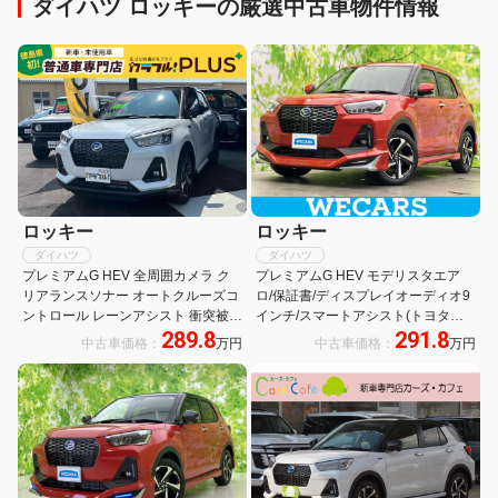
ダイハツ ロッキーの厳選中古車物件情報
ロッキー
ロッキー
ダイハツ
ダイハツ
プレミアムG HEV 全周囲カメラ ク
プレミアムG HEV モデリスタエア
リアランスソナー オートクルーズコ
ロ/保証書/ディスプレイオーディオ9
ントロール レーンアシスト 衝突被害
インチ/スマートアシスト(トヨタ・
289.8
291.8
軽減システム TV オートライト LED
ダイハツ)/シートヒーター 前席/パノ
中古車価格：
万円
中古車価格：
万円
ヘッドランプ アルミホイール スマー
ラマモニター/車線逸脱防止支援シス
トキー 電動格納ミラー シートヒータ
テム/シート ハーフレザー
ー