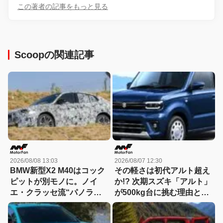
この著者の記事をもっと見る
Scoopの関連記事
2026/08/08 13:03
2026/08/07 12:30
BMW新型X2 M40はコック
その軽さは初代アルト超え
ピットが別モノに。ノイ
か!? 次期スズキ「アルト」
エ・クラッセ流“パノラミ
が500kg台に挑む理由と
ック iDrive”採用へ
は……「小・少・軽・短・
美」を極める！