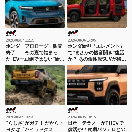
2026/08/07 12:15
2026/08/06 14:05
ホンダ「プロローグ」販売
ホンダ新型「エレメント」
終了……その裏で始まっ
で“まさかの観音開き”復活
た“EV一辺倒ではない”新戦
か？ あの個性派SUVが帰っ
略とは？
てくる可能性
2026/08/05 18:30
2026/08/05 18:15
“らしさ”がガチ！ だからト
日産「テラノ」がPHEVで
ヨタは「ハイラックス
復活か!? 次期パジェロとの