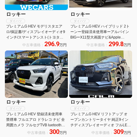
ロッキー
ロッキー
ダイハツ
ダイハツ
プレミアムG HEV モデリスタエア
プレミアムG HEV ハイブリッド 2ト
ロ/保証書/ディスプレイオーディオ9
ーンー登録済未使用車ーアルパイン
インチ/スマートアシスト(トヨタ・
BIGーX11型大画面ナビ&Apple
296.9
299.8
ダイハツ)/シートヒーター 前席/車線
CarPlay/AndroidAuto対応&フルセグ
中古車価格：
万円
中古車価格：
万円
逸脱防止支援システム/登録済未使用
TV&360度ドラレコ&パノラマモニタ
車/ヘッドランプ LED
ー&ETC&マット付
ロッキー
ロッキー
ダイハツ
ダイハツ
プレミアムG HEV 登録済未使用車
プレミアムG HEV リフトアップ オ
禁煙車 フルエアロ ドラレコ ナビ 全
ープンカントリータイヤ 純正9イン
周囲カメラ フルセグTVB luetooth
チディスプレイオーディオ フルLED
300
309
CD DVD HDMI LEDヘッドライト ス
ヘッドランプ ハイブリッド専用フロ
中古車価格：
万円
中古車価格：
万円
マートキー クルコン コーナーセンサ
ントグリル 17インチ切削AW アダプ