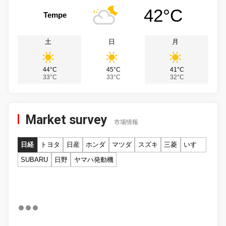
42°C
Tempe
土
日
月
44°C
45°C
41°C
33°C
33°C
32°C
Market survey
市場情報
日経
トヨタ
日産
ホンダ
マツダ
スズキ
三菱
いすゞ
SUBARU
日野
ヤマハ発動機