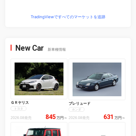
TradingViewですべてのマーケットを追跡
New Car
新車種情報
ＧＲヤリス
プレリュード
トヨタ
ホンダ
845
631
2026.08発売
万円
～
2026.08発売
万円
～