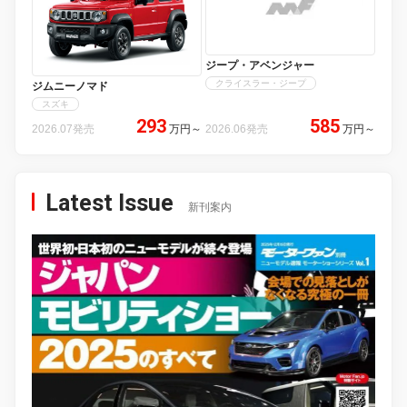
ジープ・アベンジャー
クライスラー・ジープ
ジムニーノマド
スズキ
293
585
2026.07発売
万円
～
2026.06発売
万円
～
Latest Issue
新刊案内