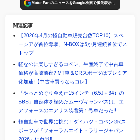
→
Motor Fan のニュースをGoogle検索で優先表示
関連記事
【2026年4月の軽自動車販売台数TOP10】スペ
ーシアが首位奪取、N-BOXは5か月連続首位でス
トップ
軽なのに楽しすぎるコペン、生産終了で中古車
価格が高騰前夜? MT車＆GRスポーツはプレミア
化加速!【中古車買うならコレ】
「やっとめぐり会えた15インチ（6.5J＋34）の
BBS」自然体を極めたムーヴキャンバスは、エ
アフォースのエアサス装着第１号車だった!!
軽自動車で世界に挑む！ダイハツ・コペンGRス
ポーツが『フォーラムエイト・ラリージャパン
2026』に参戦!!