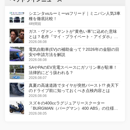
シエンタvsルーミーvsフリード｜ミニバン人気3車
種を徹底比較！
4時間前
ガス・ヴァン・サントが“黄色い車”に込めた意味
とは？名作『マイ・プライベート・アイダホ』が
初のデジタルリマスター版で復活
2026.08.08
電気自動車(EV)の補助金って？2026年の金額の目
安や申請方法を解説
2026.08.08
SAやPAのEV充電スペースにガソリン車が駐車！
法律的にどう扱われる？
2026.08.07
真夏の高速道路でタイヤが突然バースト!? 炎天下
のドライブ前に知っておくべき点検内容とは
2026.08.06
スズキの400ccラグジュアリースクーター
「BURGMAN（バーグマン）400 ABS」の仕様を
変更し、8月18日に発売
2026.08.05