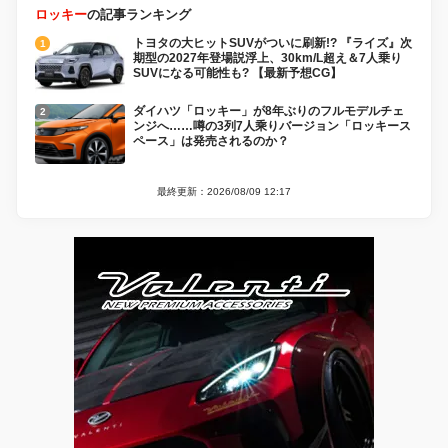
ロッキー
の記事ランキング
トヨタの大ヒットSUVがついに刷新!? 『ライズ』次
期型の2027年登場説浮上、30km/L超え＆7人乗り
SUVになる可能性も? 【最新予想CG】
ダイハツ「ロッキー」が8年ぶりのフルモデルチェ
ンジへ……噂の3列7人乘りバージョン「ロッキース
ペース」は発売されるのか？
最終更新：2026/08/09 12:17