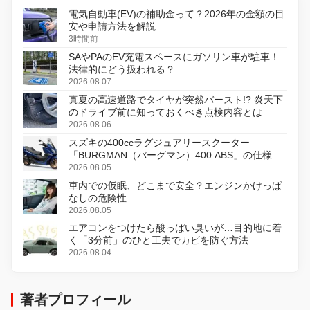
電気自動車(EV)の補助金って？2026年の金額の目
安や申請方法を解説
3時間前
SAやPAのEV充電スペースにガソリン車が駐車！
法律的にどう扱われる？
2026.08.07
真夏の高速道路でタイヤが突然バースト!? 炎天下
のドライブ前に知っておくべき点検内容とは
2026.08.06
スズキの400ccラグジュアリースクーター
「BURGMAN（バーグマン）400 ABS」の仕様を
変更し、8月18日に発売
2026.08.05
車内での仮眠、どこまで安全？エンジンかけっぱ
なしの危険性
2026.08.05
エアコンをつけたら酸っぱい臭いが…目的地に着
く「3分前」のひと工夫でカビを防ぐ方法
2026.08.04
著者プロフィール