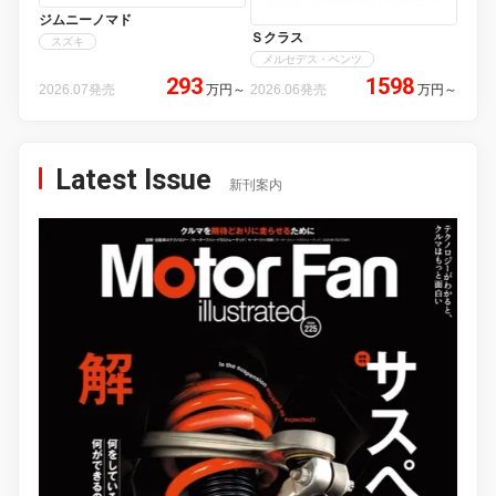
ジムニーノマド
Ｓクラス
スズキ
メルセデス・ベンツ
293
1598
2026.07発売
万円
～
2026.06発売
万円
～
Latest Issue
新刊案内