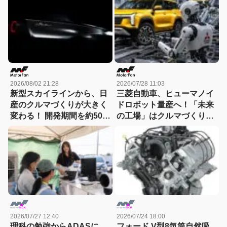
2026/08/02 21:28
2026/07/28 11:03
新型スカイラインから、日
三菱自動車、ヒューマノイ
産のクルマづくりが大きく
ドロボット量産へ！「未来
変わる！ 開発期間を約50か
の工場」はクルマづくりを
月から30か月へと大幅短縮
どう変えるのか
2026/07/27 12:40
2026/07/24 18:00
理科の勉強からADASに、
フォード V型8気筒自然吸