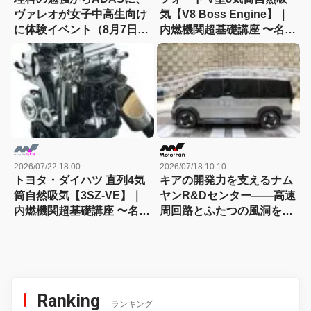
ヴァレオが女子中高生向け
気【V8 Boss Engine】｜
に体験イベント（8月7日締
内燃機関超基礎講座 〜名作
切）
エンジン図鑑
2026/07/22 18:00
2026/07/18 10:10
トヨタ・ダイハツ 直列4気
キアの開発力を支えるナム
筒自然吸気【3SZ-VE】｜
ヤンR&Dセンター――高速
内燃機関超基礎講座 〜名作
周回路とふたつの風洞を訪
エンジン図鑑
ねる
Ranking
ランキング