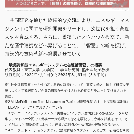
共同研究を通じた継続的な交流により、エネルギーマネ
ジメントに関する研究開発をリードし、次世代を担う高度
人材を育成する。さらに、蓄積したノウハウを役立て、新
たな産学連携などへ繋げることで、「智慧」の輪を拡げ、
持続的な技術革新へ発展させていく。
「環境調和型エネルギーシステム社会連携講座」の概要
代表教員：東京大学 大学院 工学系研究科 熊田亜紀子教授
設置期間：2022年4月1日から2025年3月31日（3カ年間）
※1 社会連携講座：公共性の高い共通の課題について、東京大学と共同して研究を実
施しようとする民間など外部の機関から受け入れる経費などを活用して設置される
講座。
※2 MLMAP(Mid-Long Term Management Plan)：堀場製作所では、中長期経営計画を
「MLMAP」として社内浸透させている。
※3 サイバーフィジカルシステム：実世界(フィジカル空間)にある多様なデータを収
集し、サイバー空間で大規模データ処理技術などを駆使して分析/知識化を行い、そ
こで創出した情報/価値によって、産業の活性化や社会問題の解決を図るもの。
※4 コージェネレーションシステム（熱電併給システム）：天然ガス、石油などを燃