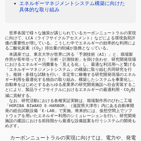
エネルギーマネジメントシステム構築に向けた
具体的な取り組み
　世界各国で様々な施策が講じられているカーボンニュートラルの実現
に向けて、LCA（ライフサイクルアセスメント）などによる環境負荷評
価の重要性が増している。こうした中でエネルギーの効率的な利用によ
る二酸化炭素（CO
）排出量の削減が急務となっている。
2
　本講座では、東京大学が世界に誇る「予測技術（AI）」と、堀場製
作所が長年培ってきた「分析・計測技術」を掛け合わせ、研究開発現場
におけるエネルギー消費量を「見える化」し、最適な利活用へと繋げる
「エネルギーマネジメントシステム」の構築に取り組む共同研究を行
う。複雑・多様な試験を行い、非定常に稼働する研究開発現場のエネル
ギー利用を最適化する独自の取り組み。構築したシステムを事業化し、
自動車をはじめとするあらゆる産業界の研究開発施設へ社会実装するこ
とにより、製品ライフサイクルにおけるエネルギーの最適利用・CO
削
2
減に貢献する。
　なお、研究活動における各種実証実験は、堀場製作所のびわこ工場
「HORIBA BIWAKO E-HARBOR」（滋賀県大津市）内にある自動車開
発の総合試験設備「E-LAB」で実施。将来的には、仮想空間上でソフ
トウェアを用いたエネルギー利用のシミュレーションを行い、研究開発
施設の建設における前段階から最適な設備提案を行うシステムの開発も
めざす。
カーボンニュートラルの実現に向けては、電力や、発電