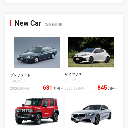
New Car
新車種情報
ＧＲヤリス
プレリュード
トヨタ
ホンダ
631
845
2026.08発売
万円
～
2026.08発売
万円
～