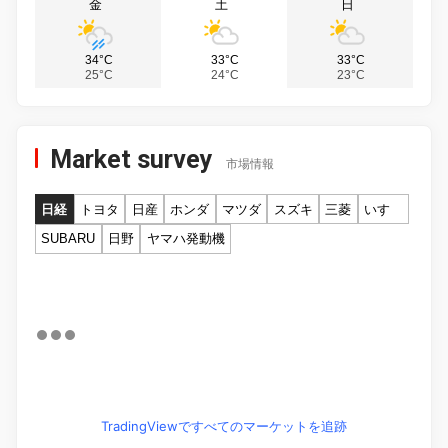
金
土
日
34°C
33°C
33°C
25°C
24°C
23°C
Market survey
市場情報
日経
トヨタ
日産
ホンダ
マツダ
スズキ
三菱
いすゞ
SUBARU
日野
ヤマハ発動機
TradingViewですべてのマーケットを追跡