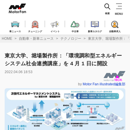
コ
ン
テ
検索
MENU
ン
ツ
へ
車ニュース
チューニング
イベント
中古車
新車カタログ
自動車求人
ス
HOME
自動車・新車ニュース
テクノロジー
東京大学、堀場製作所：「環
キ
ッ
プ
東京大学、堀場製作所：「環境調和型エネルギー
システム社会連携講座」を 4 月 1 日に開設
2022.04.06 18:53
by
Motor Fan illustrated編集部