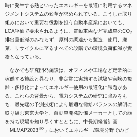
時に発生する熱といったエネルギーを最適に利用するマネ
ジメントシステムの変革が求められている。こうした取り
組みにおいて重要な役割を担う自動車産業においても、
LCA評価で要求されるように、電動車両など完成車のCO
2
排出量低減のみならず、原料の調達から製造、使用、廃
棄、リサイクルに至るすべての段階での環境負荷低減が責
務となっている。
なかでも研究開発施設は、オフィスや工場など定常的に
稼働する施設と異なり、非定常に実施する試験や実験の複
雑・多様化によってエネルギー使用の最適化に課題があ
る。これらの背景から、電力システムの研究に強みをも
ち、最先端の予測技術により最適な需給バランスの解明に
取り組む東京大学と、自動車開発設備メーカーとしての顔
を持ち現場を知り尽くすとともに、中長期経営計画
※2
「MLMAP2023
」においてエネルギー/環境分野でのビ