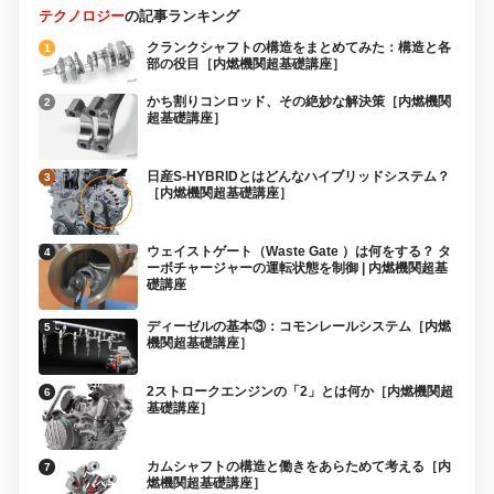
テクノロジー
の記事ランキング
クランクシャフトの構造をまとめてみた：構造と各
部の役目［内燃機関超基礎講座］
かち割りコンロッド、その絶妙な解決策［内燃機関
超基礎講座］
日産S-HYBRIDとはどんなハイブリッドシステム？
［内燃機関超基礎講座］
ウェイストゲート（Waste Gate ）は何をする？ タ
ーボチャージャーの運転状態を制御 | 内燃機関超基
礎講座
ディーゼルの基本③：コモンレールシステム［内燃
機関超基礎講座］
2ストロークエンジンの「2」とは何か［内燃機関超
基礎講座］
カムシャフトの構造と働きをあらためて考える［内
燃機関超基礎講座］