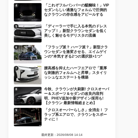
「これぞフルバンパーの醍醐味！」VIP
セダンらしい過激なフォルムで圧倒的
なクラウンの存在感をアピールする
「ディーラーで手に入る本気のドレス
アップ！」新型クラウンセダンを低く
美しく魅せるモデリスタの流儀
「フラップ派？ ハーフ派？」新型クラ
ウンセダンを激変させる、エイムゲイ
ンの“本気すぎる2つの選択肢+1つ”
腰高感を抑えたハーフエアロで「重厚
な刺激的フォルムへと昇華」スタイリ
ッシュなエステートを構築
今秋、クラウンが大刷新! クロスオーバ
ー＆スポーツ＆セダンの改良内容判
明、PHEV追加や新デザイン採用も!
【クラウン 最新情報総まとめ】
「クロスオーバーらしさ」全消去！ フ
ラップ系エアロで、クラウンをスポー
ティに！
最終更新：2026/08/08 14:14