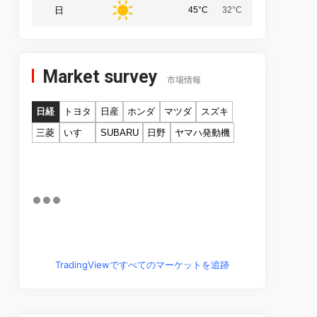
日
45°C
32°C
Market survey
市場情報
日経
トヨタ
日産
ホンダ
マツダ
スズキ
三菱
いすゞ
SUBARU
日野
ヤマハ発動機
TradingViewですべてのマーケットを追跡