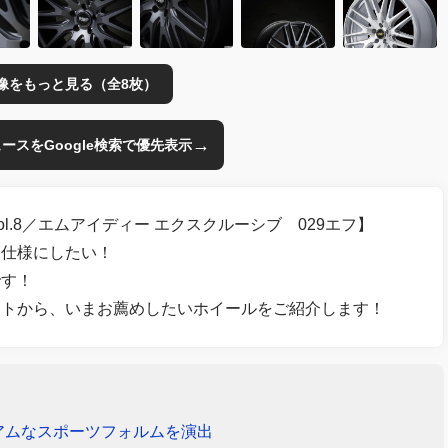
像をもっと見る（全8枚）
→
のニュースをGoogle検索で優先表示
l.8／エムアイディー エクスクルーシブ 029エフ】
う仕様にしたい！
です！
ントから、いまお薦めしたいホイールをご紹介します！
アムなスポーツフォルムを演出