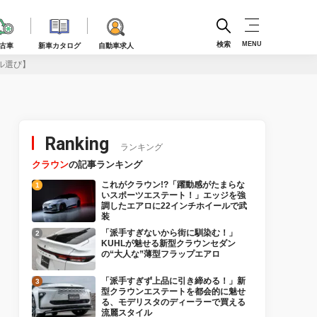
検索
MENU
古車
新車カタログ
自動車求人
ール選び】
Ranking
ランキング
クラウン
の記事ランキング
これがクラウン!?「躍動感がたまらな
いスポーツエステート！」エッジを強
調したエアロに22インチホイールで武
装
「派手すぎないから街に馴染む！」
KUHLが魅せる新型クラウンセダン
の“大人な”薄型フラップエアロ
「派手すぎず上品に引き締める！」新
型クラウンエステートを都会的に魅せ
る、モデリスタのディーラーで買える
流麗スタイル