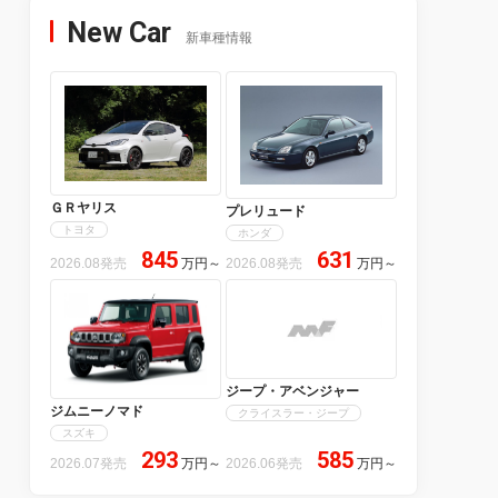
New Car
新車種情報
ＧＲヤリス
プレリュード
トヨタ
ホンダ
845
631
2026.08発売
万円
～
2026.08発売
万円
～
ジープ・アベンジャー
ジムニーノマド
クライスラー・ジープ
スズキ
293
585
2026.07発売
万円
～
2026.06発売
万円
～