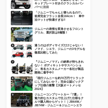
キッドプレート付きのクラシカルバン
パーに注目
「ジムニーでちゃんと寝られるの!?」
前席完全フラット全長184cm！ 車中
泊マットが快適すぎる!!
ジムニーの表情を変身させるフロント
グリル、選択肢は8種類！
違うのはボディサイズだけじゃない！
ノマド、シエラ、ジムニーの3モデルを
徹底比較してみた
『ジムニーノマド』の納車が待ちきれ
ない！ ボディキットやサスペンショ
ン、有名カスタムメーカー各社が製品
開発に着手中!!
「現行ジムニーを約70万円でトラック
にしてみないか？」完全公認ピックア
ップ仕様の衝撃【大阪オートメッセ
2024】
ジムニーコンプリートカー「7選」！
魅力的なカスタムで仕上げた仕様をク
ルマ購入時からゲット！｜JB64W／
JB74W・ジムニー＆ジムニーシエラ