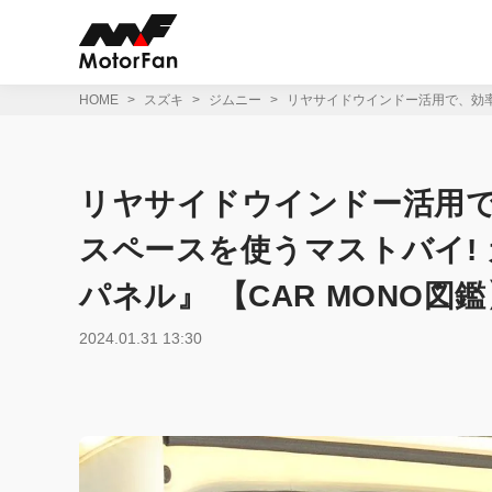
コ
ン
テ
ン
ツ
HOME
スズキ
ジムニー
リヤサイドウインドー活用で、効率
へ
ス
キ
ッ
リヤサイドウインドー活用
プ
スペースを使うマストバイ!
パネル』 【CAR MONO図
2024.01.31 13:30