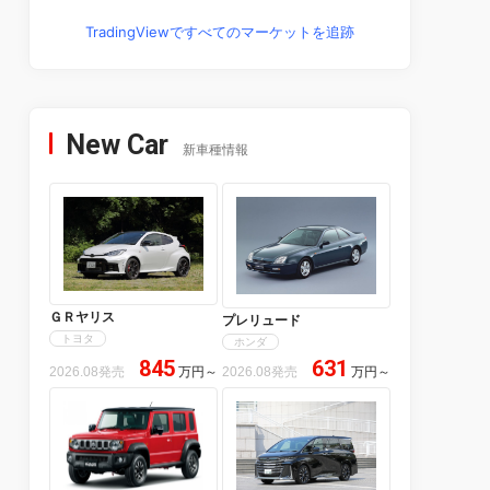
TradingViewですべてのマーケットを追跡
New Car
新車種情報
ＧＲヤリス
プレリュード
トヨタ
ホンダ
845
631
2026.08発売
万円
～
2026.08発売
万円
～