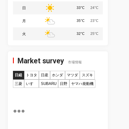
日
33°C
24°C
月
35°C
23°C
火
32°C
25°C
Market survey
市場情報
日経
トヨタ
日産
ホンダ
マツダ
スズキ
三菱
いすゞ
SUBARU
日野
ヤマハ発動機