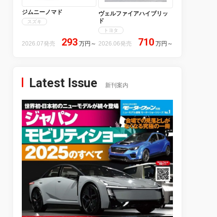
ジムニーノマド
ヴェルファイアハイブリッ
ド
スズキ
トヨタ
293
710
2026.07発売
万円
～
2026.06発売
万円
～
Latest Issue
新刊案内