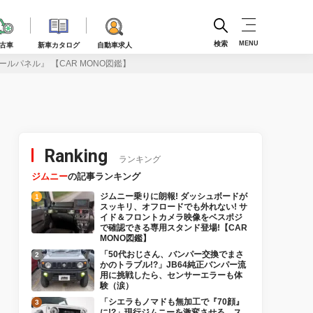
検索
MENU
古車
新車カタログ
自動車求人
パネル』 【CAR MONO図鑑】
Ranking
ランキング
ジムニー
の記事ランキング
ジムニー乗りに朗報! ダッシュボードが
スッキリ、オフロードでも外れない! サ
イド＆フロントカメラ映像をベスポジ
で確認できる専用スタンド登場!【CAR
MONO図鑑】
「50代おじさん、バンパー交換でまさ
かのトラブル!?」JB64純正バンパー流
用に挑戦したら、センサーエラーも体
験（涙）
「シエラもノマドも無加工で『70顔』
に!?」現行ジムニーを激変させる、ス