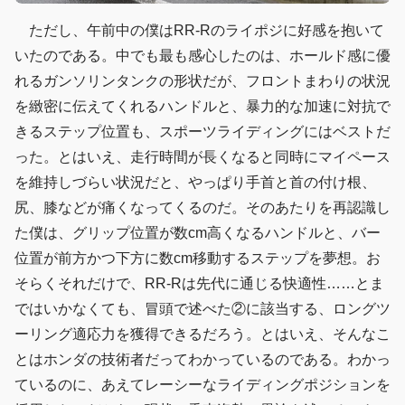
ただし、午前中の僕はRR-Rのライポジに好感を抱いて
いたのである。中でも最も感心したのは、ホールド感に優
れるガンソリンタンクの形状だが、フロントまわりの状況
を緻密に伝えてくれるハンドルと、暴力的な加速に対抗で
きるステップ位置も、スポーツライディングにはベストだ
った。とはいえ、走行時間が長くなると同時にマイペース
を維持しづらい状況だと、やっぱり手首と首の付け根、
尻、膝などが痛くなってくるのだ。そのあたりを再認識し
た僕は、グリップ位置が数cm高くなるハンドルと、バー
位置が前方かつ下方に数cm移動するステップを夢想。お
そらくそれだけで、RR-Rは先代に通じる快適性……とま
ではいかなくても、冒頭で述べた②に該当する、ロングツ
ーリング適応力を獲得できるだろう。とはいえ、そんなこ
とはホンダの技術者だってわかっているのである。わかっ
ているのに、あえてレーシーなライディングポジションを