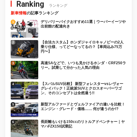
Ranking
ランキング
新車情報
の記事ランキング
デリバリーバイクおすすめ11選｜ウーバーイーツや
出前館の配達向き
【合法カスタム】ホンダジャイロキャノピーの2人
乗り仕様、ってどーなってるの？【車両込み75万
円〜】
高速SAなどで、いつも見かけるホンダ・CRF250ラ
リー。試乗して分かった人気の理由
【スバルSUV比較】 新型フォレスターvsレヴォー
グレイバック！正統派SUVとクロスオーバーワゴ
ン、そのコンセプトは全然違う!!
新型アルファードとヴェルファイアの違いを比較！
エンジン・グレード・価格…… 何が違うのか!?
長距離もいける150ccのリトルアドベンチャー｜ヤ
マハFZX150試乗記