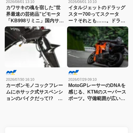
2026/08/01 13:10
2026/08/01 10:10
カワサキの魂を宿した”世
イタルジェットのドラッグ
界最速の芸術品”ビモータ
スター700ってスクータ
「KB998リミニ」国内サー
ー？それとも……。ドラッ
キット試乗記
グスター700ツイン・リミ
テッドエディション試乗記
2026/07/30 16:10
2026/07/29 09:10
カーボンモノコックフレー
MotoGPレーサーのDNAを
ムにホサック式サスペンシ
感じる、KTMのスーパース
ョンのバイクだって!? ヴ
ポーツ。守備範囲が広い史
ィンス・ドゥエチンクアン
上最高のパラレルツイン
タの常識を覆す車体設計
「KTM 990RC R 試乗記」