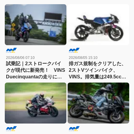
2026/08/06 07:10
2026/08/05 15:10
試乗記｜2ストロークバイ
排ガス規制をクリアした、
クが現代に新発売！ VINS
2ストVツインバイク、
Duecinquantaの走りに大
VINS。排気量は249.5cc、
感動
83HPを絞り出す。そのエ
ンジンの技術とは