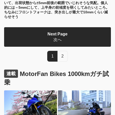
いて、出荷状態から±5mm前後の範囲でいじれそうな気配。個人
的には－5mmにして、上半身の前傾度を弱くしてみたいところ。
ちなみにフロントフォークは、突き出しが最大で10mmくらい減
らせそう
Next Page
次へ
1
2
MotorFan Bikes 1000kmガチ試
連載
乗