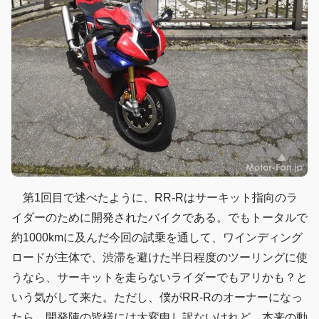
第1回目で述べたように、RR-Rはサーキット指向のラ
イダーのために開発されたバイクである。でもトータルで
約1000kmに及んだ今回の試乗を通して、ワインディング
ロードが主体で、渋滞を避けた半日程度のツーリングに使
うなら、サーキットを走らないライダーでもアリかも？と
いう気がして来た。ただし、僕がRR-Rのオーナーになっ
たら、開発陣の皆様には大変申し訳ないけれど、本来の動