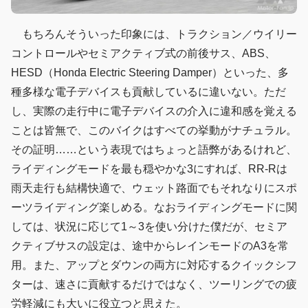
もちろんそういった印象には、トラクション／ウイリー
コントロールやセミアクティブ式の前後サス、ABS、
HESD（Honda Electric Steering Damper）といった、多
種多様な電子デバイスも貢献しているに違いない。ただ
し、実際の走行中に電子デバイスの介入に違和感を覚える
ことは皆無で、このバイクはすべての挙動がナチュラル。
その証明……という表現ではちょっと語弊があるけれど、
ライディングモードを最も穏やかな3にすれば、RR-Rは
雨天走行も結構快適で、ウェット路面でもそれなりにスポ
ーツライディング楽しめる。なおライディングモードに関
しては、状況に応じて1～3を使い分けた僕だが、セミア
クティブサスの設定は、途中からレインモードのA3を常
用。また、アップとダウンの両方に対応するクイックシフ
ターは、速さに貢献するだけではなく、ツーリングでの疲
労軽減にも大いに役立つと思えた。