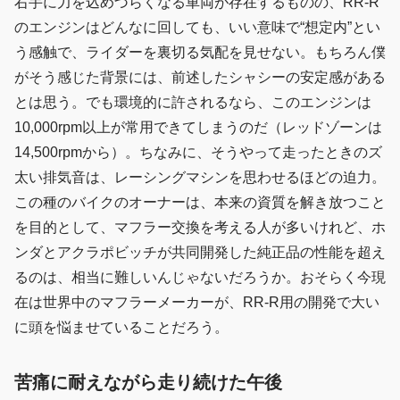
右手に力を込めづらくなる車両が存在するものの、RR-R
のエンジンはどんなに回しても、いい意味で“想定内”とい
う感触で、ライダーを裏切る気配を見せない。もちろん僕
がそう感じた背景には、前述したシャシーの安定感がある
とは思う。でも環境的に許されるなら、このエンジンは
10,000rpm以上が常用できてしまうのだ（レッドゾーンは
14,500rpmから）。ちなみに、そうやって走ったときのズ
太い排気音は、レーシングマシンを思わせるほどの迫力。
この種のバイクのオーナーは、本来の資質を解き放つこと
を目的として、マフラー交換を考える人が多いけれど、ホ
ンダとアクラポビッチが共同開発した純正品の性能を超え
るのは、相当に難しいんじゃないだろうか。おそらく今現
在は世界中のマフラーメーカーが、RR-R用の開発で大い
に頭を悩ませていることだろう。
苦痛に耐えながら走り続けた午後