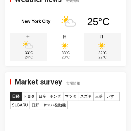
天気情報
25°C
New York City
土
日
月
33°C
33°C
32°C
24°C
23°C
22°C
Market survey
市場情報
日経
トヨタ
日産
ホンダ
マツダ
スズキ
三菱
いすゞ
SUBARU
日野
ヤマハ発動機