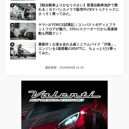
【軽自動車よりかなり小さい】普通自動車免許で乗
れる｜ヨドバシカメラで販売中のEVトゥクトゥクに
さっそく乗ってみた。
ヤマハX FORCE試乗記｜コンパクトボディとフラ
ットフロアが魅力。155ccスクーターだから高速移
動も問題ナシ！
最新作｜公道を走れる超ミニマムバイク「仔猿」。
エンジンを2基搭載のX50TTに、ちょっとだけ乗っ
てみた。
最終更新：2026/08/08 21:15