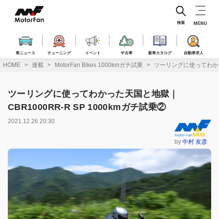
コ
ン
テ
検索
MENU
ン
ツ
へ
車ニュース
チューニング
イベント
中古車
新車カタログ
自動車求人
ス
HOME
連載
MotorFan Bikes 1000kmガチ試乗
ツーリングに使ってわかった
キ
ッ
プ
ツーリングに使ってわかった天国と地獄｜
CBR1000RR-R SP 1000kmガチ試乗②
2021.12.26 20:30
by
中村 友彦