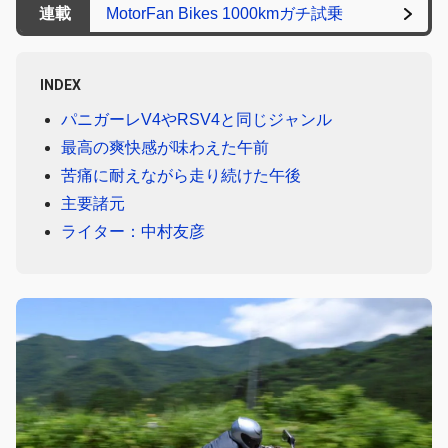
連載
MotorFan Bikes 1000kmガチ試乗
INDEX
パニガーレV4やRSV4と同じジャンル
最高の爽快感が味わえた午前
苦痛に耐えながら走り続けた午後
主要諸元
ライター：中村友彦