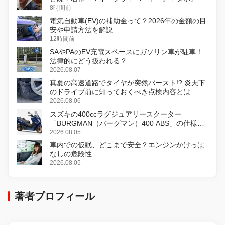
初のデジタルリマスター版で復活
8時間前
電気自動車(EV)の補助金って？2026年の金額の目
安や申請方法を解説
12時間前
SAやPAのEV充電スペースにガソリン車が駐車！
法律的にどう扱われる？
2026.08.07
真夏の高速道路でタイヤが突然バースト!? 炎天下
のドライブ前に知っておくべき点検内容とは
2026.08.06
スズキの400ccラグジュアリースクーター
「BURGMAN（バーグマン）400 ABS」の仕様を
変更し、8月18日に発売
2026.08.05
車内での仮眠、どこまで安全？エンジンかけっぱ
なしの危険性
2026.08.05
著者プロフィール