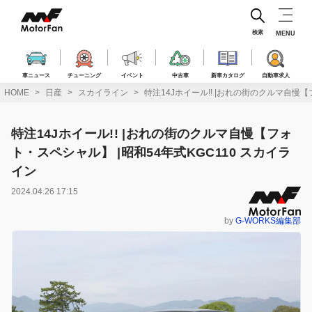
コ
ン
テ
検索
MENU
ン
ツ
へ
車ニュース
チューニング
イベント
中古車
新車カタログ
自動車求人
ス
HOME
日産
スカイライン
特注14Jホイール!! |おれの街のクルマ自慢【
キ
ッ
プ
特注14Jホイール!! |おれの街のクルマ自慢【フォ
ト・スペシャル】 |昭和54年式KGC110 スカイラ
イン
2024.04.26 17:15
by
G-WORKS編集部