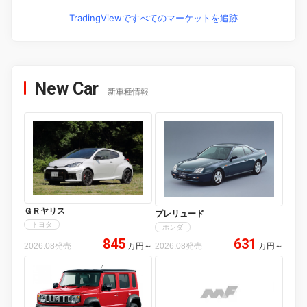
TradingViewですべてのマーケットを追跡
New Car
新車種情報
ＧＲヤリス
プレリュード
トヨタ
ホンダ
845
631
2026.08発売
万円
～
2026.08発売
万円
～