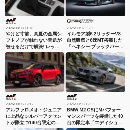
2026/08/08 11:18
2026/08/07 08:30
やけど寸前、真夏の金属シ
イルモア製6.2リッターV8
フトノブが触れない問題が
自然吸気と6速MT搭載した
被せるだけで解決! レッツ
「ヘネシー ブラックバー
ォのシリコンカバーが夏も
ド」がデビュー【動画】
冬も快適すぎる! 【CAR
MONO図鑑】
2026/08/06 19:12
2026/08/06 19:05
アルファロメオ・ジュニア
BMW M2 CSにMパフォー
に上品なシルバーアクセン
マンスパーツを装備した40
トが際立つ140台限定の
台の限定車「エディショ
「スポルト スペチアーレ」
ン・エッジ」が登場！