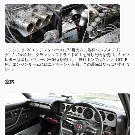
エンジンはL28エンジンをベースに78度カムに亀有バルブスプリン
グ、1.2㎜面研、クランクタフトライド加工を施した物を使用。キャブ
レターは珍しいウェーバー50φを使用し、燃料ポンプはケンメリGT-R
用、エンジンルームにはエアホーンが装着。この装備はやっぱり外せな
い!?
室内