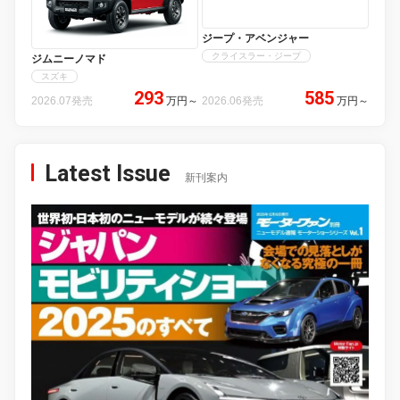
ジープ・アベンジャー
クライスラー・ジープ
ジムニーノマド
スズキ
293
585
2026.07発売
万円
～
2026.06発売
万円
～
Latest Issue
新刊案内