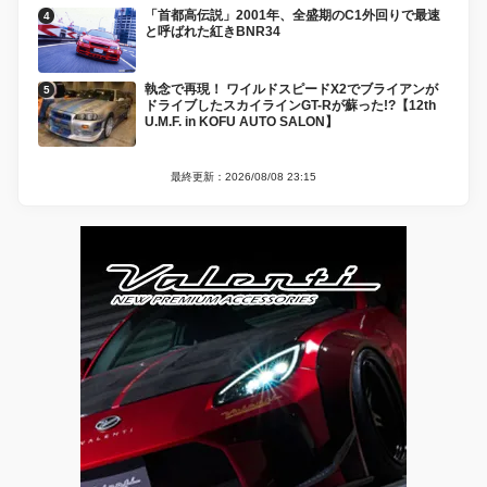
「首都高伝説」2001年、全盛期のC1外回りで最速
と呼ばれた紅きBNR34
執念で再現！ ワイルドスピードX2でブライアンが
ドライブしたスカイラインGT-Rが蘇った!?【12th
U.M.F. in KOFU AUTO SALON】
最終更新：2026/08/08 23:15