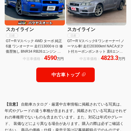
スカイライン
スカイライン
日産
日産
GTーR Vスペック 4WD ターボ 純正
GTーR VスペックII ワンオーナー! ノ
6速 ワンオーナー 走行13000キロ 修
ーマル車! 走行20300km! NACAダク
復歴無し BNR34 RB26エンジン ベ
ト付カーボンボンネット 直6エンジ
4590
4823.3
イサイドブルーメタリック 純正18イ
ン RB26DETT 純正ブレンボーキャ
中古車価格：
万円
中古車価格：
万円
ンチGTRアルミホイール 6MT
リパー! リアブレーキローター大径化
320mm 純正アルミ!
中古車トップ
【注意】
自動車カタログ・厳選中古車情報に掲載されている写真は、
年式やグレードの違う車種が含まれます。掲載されている写真はそれぞ
れの車種用でないものも含まれています。また、対応は年式やグレー
ド、 装備などにより異なる場合があります。購入の際は必ずご確認く
ださい。 商品の価格・仕様・発売元等は記事掲載時点でのものです。