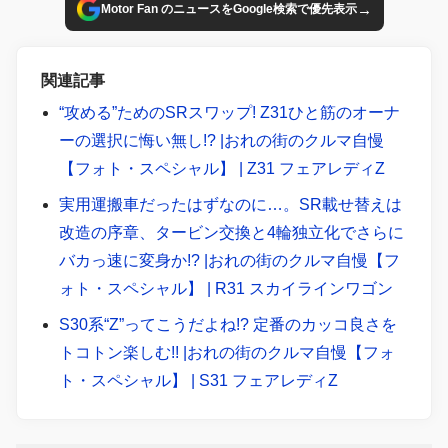
→
Motor Fan のニュースをGoogle検索で優先表示
関連記事
“攻める”ためのSRスワップ! Z31ひと筋のオーナ
ーの選択に悔い無し!? |おれの街のクルマ自慢
【フォト・スペシャル】 | Z31 フェアレディZ
実用運搬車だったはずなのに…。SR載せ替えは
改造の序章、タービン交換と4輪独立化でさらに
バカっ速に変身か!? |おれの街のクルマ自慢【フ
ォト・スペシャル】 | R31 スカイラインワゴン
S30系“Z”ってこうだよね!? 定番のカッコ良さを
トコトン楽しむ!! |おれの街のクルマ自慢【フォ
ト・スペシャル】 | S31 フェアレディZ