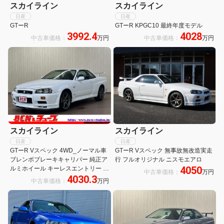
スカイライン
スカイライン
日産
日産
GTーR
GTーR KPGC10 最終年度モデル
3992.4
4028
中古車価格：
万円
中古車価格：
万円
スカイライン
スカイライン
日産
日産
GTーR Vスペック 4WD_ノーマル車
GTーR Vスペック 無事故無改造実走
ブレンボブレーキキャリパー 純正ア
行 フルオリジナル ニスモエアロ
4050
ルミホイール キーレスエントリー オ
中古車価格：
万円
4030.3
ートエアコン CSオーディオ/AMFM
中古車価格：
万円
ラジオ スペアキー 電動格納ミラー
ETC