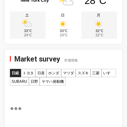
28°C
New York City
土
日
月
33°C
33°C
32°C
24°C
23°C
22°C
Market survey
市場情報
日経
トヨタ
日産
ホンダ
マツダ
スズキ
三菱
いすゞ
SUBARU
日野
ヤマハ発動機