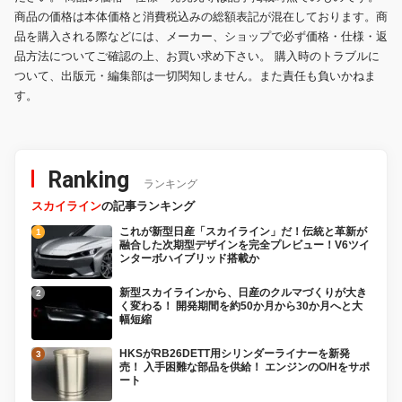
商品の価格は本体価格と消費税込みの総額表記が混在しております。商
品を購入される際などには、メーカー、ショップで必ず価格・仕様・返
品方法についてご確認の上、お買い求め下さい。 購入時のトラブルに
ついて、出版元・編集部は一切関知しません。また責任も負いかねま
す。
Ranking
ランキング
スカイライン
の記事ランキング
これが新型日産「スカイライン」だ！伝統と革新が
融合した次期型デザインを完全プレビュー！V6ツイ
ンターボハイブリッド搭載か
新型スカイラインから、日産のクルマづくりが大き
く変わる！ 開発期間を約50か月から30か月へと大
幅短縮
HKSがRB26DETT用シリンダーライナーを新発
売！ 入手困難な部品を供給！ エンジンのO/Hをサポ
ート