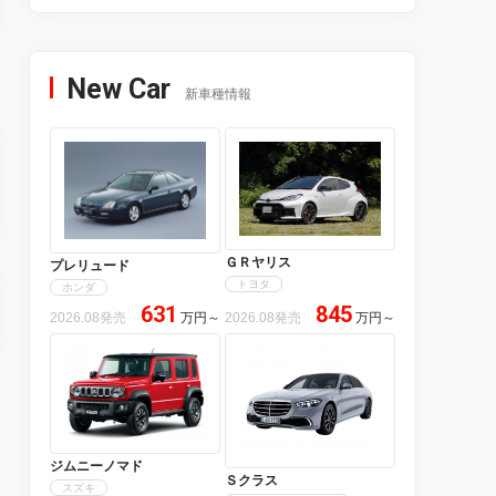
New Car
新車種情報
ＧＲヤリス
プレリュード
トヨタ
ホンダ
631
845
2026.08発売
万円
～
2026.08発売
万円
～
ジムニーノマド
Ｓクラス
スズキ