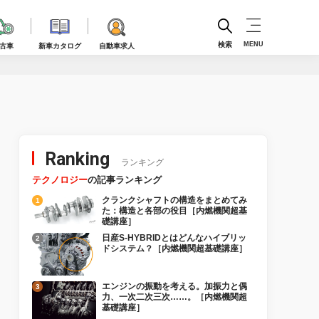
検索
MENU
古車
新車カタログ
自動車求人
Ranking
ランキング
テクノロジー
の記事ランキング
クランクシャフトの構造をまとめてみ
た：構造と各部の役目［内燃機関超基
礎講座］
日産S-HYBRIDとはどんなハイブリッ
ドシステム？［内燃機関超基礎講座］
エンジンの振動を考える。加振力と偶
力、一次二次三次……。［内燃機関超
基礎講座］