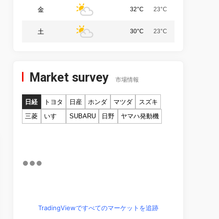
金
32°C
23°C
土
30°C
23°C
Market survey
市場情報
日経
トヨタ
日産
ホンダ
マツダ
スズキ
三菱
いすゞ
SUBARU
日野
ヤマハ発動機
TradingViewですべてのマーケットを追跡