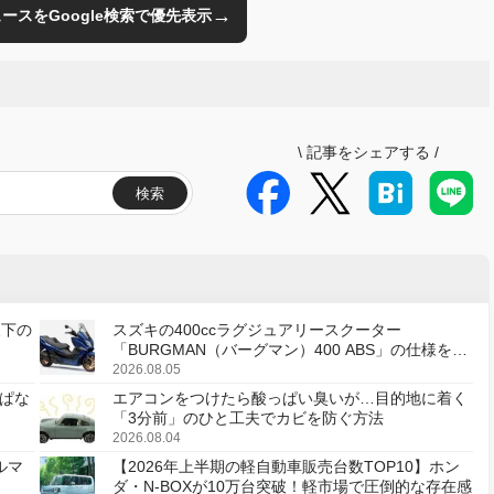
→
のニュースをGoogle検索で優先表示
\
記事をシェアする
/
検索
天下の
スズキの400ccラグジュアリースクーター
「BURGMAN（バーグマン）400 ABS」の仕様を変
更し、8月18日に発売
2026.08.05
ぱな
エアコンをつけたら酸っぱい臭いが…目的地に着く
「3分前」のひと工夫でカビを防ぐ方法
2026.08.04
ルマ
【2026年上半期の軽自動車販売台数TOP10】ホン
ダ・N-BOXが10万台突破！軽市場で圧倒的な存在感