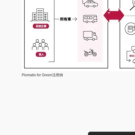
Piomatix for Green活用例