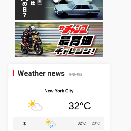
Weather news
天気情報
New York City
32°C
木
32°C
23°C