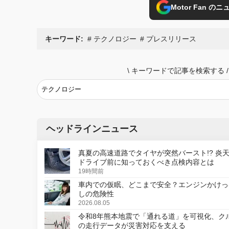
Motor Fan 
キーワード:
テクノロジー
プレスリリース
\
キーワードで記事を検索する
/
ヘッドラインニュース
真夏の高速道路でタイヤが突然バースト!? 炎
ドライブ前に知っておくべき点検内容とは
19時間前
車内での仮眠、どこまで安全？エンジンかけっ
しの危険性
2026.08.05
令和8年熊本地震で「通れる道」を可視化、ク
の走行データが災害対応を支える