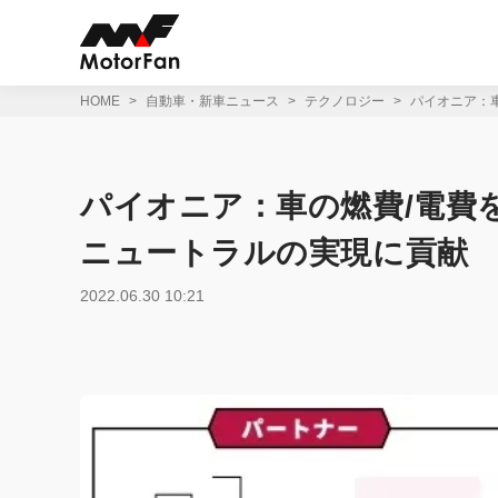
コ
ン
テ
ン
ツ
HOME
自動車・新車ニュース
テクノロジー
パイオニア：
へ
ス
キ
ッ
パイオニア：車の燃費/電費
プ
ニュートラルの実現に貢献
2022.06.30 10:21