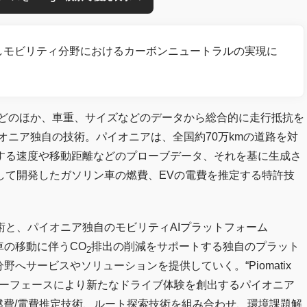
しモビリティ分野におけるカーボンニュートラルの実現に
どのほか、車重、サイズなどのデータから総合的に走行抵抗を
オニア独自の技術。パイオニアは、全国約70万kmの道路を対
する速度や移動距離などのプローブデータ、それを基に生成さ
して開発したガソリン車の燃費、EVの電費を推定する特許技
と、パイオニア独自のモビリティAIプラットフォーム
、車の移動に伴うCO
排出の削減をサポートする独自のプラット
2
ビリティ分野へサービスやソリューションを提供していく。“Piomatix
声インターフェースにより新たなドライブ体験を創出するパイオニア
と、燃費/電費推定技術、ルート探索技術を組み合わせ、環境課題解