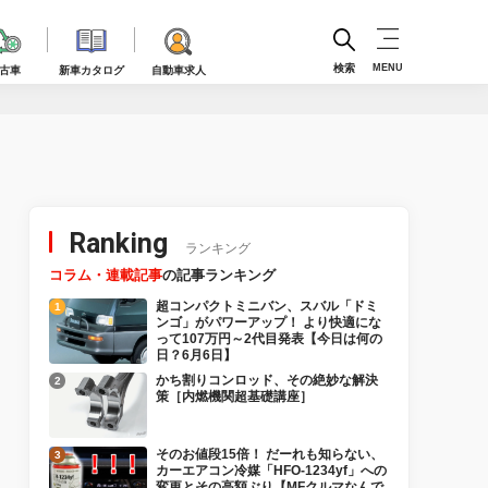
検索
MENU
古車
新車カタログ
自動車求人
Ranking
ランキング
コラム・連載記事
の記事ランキング
超コンパクトミニバン、スバル「ドミ
ンゴ」がパワーアップ！ より快適にな
って107万円～2代目発表【今日は何の
日？6月6日】
かち割りコンロッド、その絶妙な解決
策［内燃機関超基礎講座］
そのお値段15倍！ だーれも知らない、
カーエアコン冷媒「HFO-1234yf」への
変更とその高額ぶり【MFクルマなんで