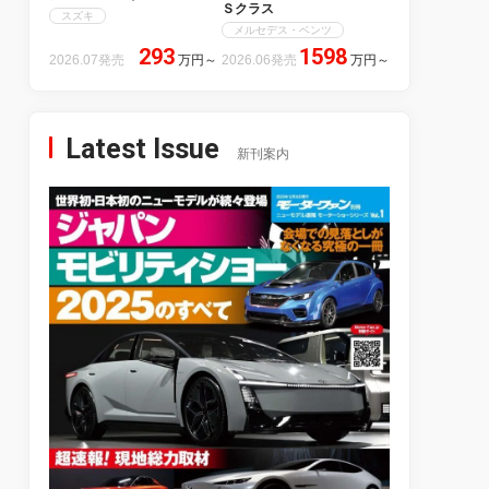
Ｓクラス
スズキ
メルセデス・ベンツ
293
1598
2026.07発売
万円
～
2026.06発売
万円
～
Latest Issue
新刊案内