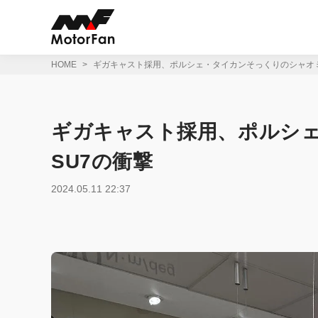
コ
ン
テ
ン
ツ
HOME
ギガキャスト採用、ポルシェ・タイカンそっくりのシャオミ
へ
ス
キ
ッ
ギガキャスト採用、ポルシ
プ
SU7の衝撃
2024.05.11 22:37