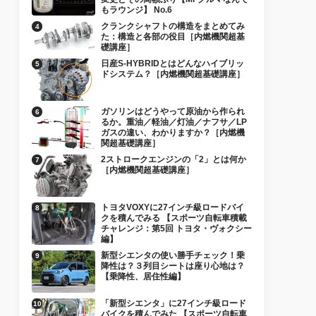
もラウンジ】 No.6
クランクシャフトの構造をまとめてみ
た：構造と各部の役目［内燃機関超基
礎講座］
日産S-HYBRIDとはどんなハイブリッ
ドシステム？［内燃機関超基礎講座］
ガソリンはどうやって原油から作られ
るか。重油／軽油／灯油／ナフサ／LP
ガスの違い、わかりますか？［内燃機
関超基礎講座］
2ストロークエンジンの「2」とは何か
［内燃機関超基礎講座］
トヨタVOXYに27インチ級ロードバイ
クを積んでみる 【スポーツ自転車積載
チャレンジ：第5回 トヨタ・ヴォクシー
編】
新型シエンタの使い勝手チェック！乗
降性は？３列目シートは座り心地は？
【乗降性、居住性編】
「新型シエンタ」に27インチ級ロード
バイクを積んでみた 【スポーツ自転車