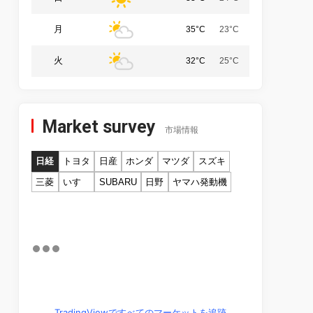
月
35°C
23°C
火
32°C
25°C
Market survey
市場情報
日経
トヨタ
日産
ホンダ
マツダ
スズキ
三菱
いすゞ
SUBARU
日野
ヤマハ発動機
TradingViewですべてのマーケットを追跡