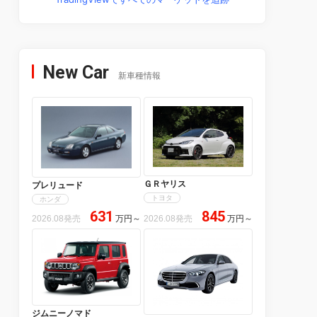
New Car
新車種情報
ＧＲヤリス
プレリュード
トヨタ
ホンダ
631
845
2026.08発売
万円
～
2026.08発売
万円
～
ジムニーノマド