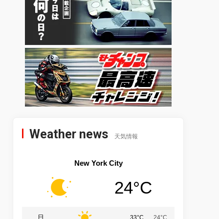
Weather news
天気情報
New York City
24°C
日
33°C
24°C