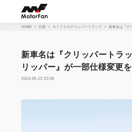
コ
ン
テ
ン
ツ
HOME
日産
ＮＴ１００クリッパートラック
新車名は『クリ
へ
ス
キ
ッ
新車名は『クリッパートラック
プ
リッパー』が一部仕様変更を
2024.05.23 20:06