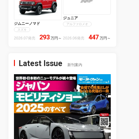
ジュニア
ジムニーノマド
アルファロメオ
スズキ
293
447
2026.07発売
万円
～
2026.06発売
万円
～
Latest Issue
新刊案内