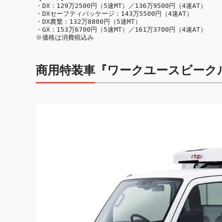
・DX：129万2500円（5速MT）／136万9500円（4速AT）

・DXセーフティパッケージ：143万5500円（4速AT）

・DX農繁：132万8800円（5速MT）

・GX：153万6700円（5速MT）／161万3700円（4速AT）

商用特装車『ワークユースビーク