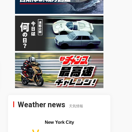
Weather news
天気情報
New York City