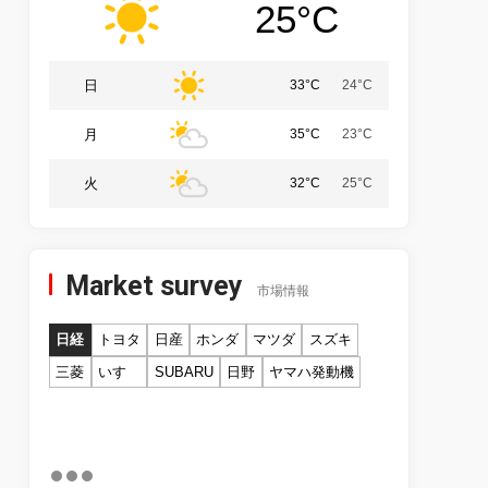
25°C
日
33°C
24°C
月
35°C
23°C
火
32°C
25°C
Market survey
市場情報
日経
トヨタ
日産
ホンダ
マツダ
スズキ
三菱
いすゞ
SUBARU
日野
ヤマハ発動機