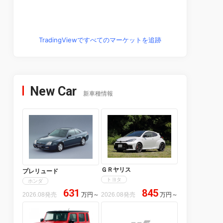
TradingViewですべてのマーケットを追跡
New Car
新車種情報
ＧＲヤリス
プレリュード
トヨタ
ホンダ
631
845
2026.08発売
万円
～
2026.08発売
万円
～