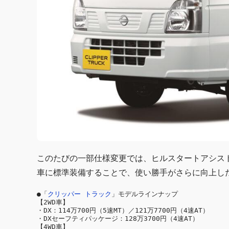
このたびの一部仕様変更では、ヒルスタートアシス
車に標準装備することで、使い勝手がさらに向上し
●「
クリッパー トラック
」モデルラインナップ

【2WD車】

・DX：114万700円（5速MT）／121万7700円（4速AT）

・DXセーフティパッケージ：128万3700円（4速AT）

【4WD車】
