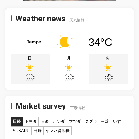
Weather news
天気情報
34°C
Tempe
日
月
火
44°C
43°C
38°C
33°C
30°C
29°C
Market survey
市場情報
日経
トヨタ
日産
ホンダ
マツダ
スズキ
三菱
いすゞ
SUBARU
日野
ヤマハ発動機