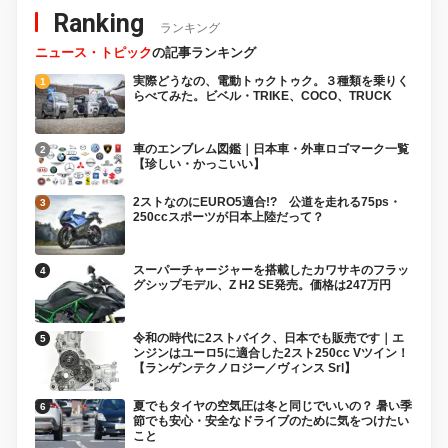
Ranking
ランキング
ニュース・トピック
の記事ランキング
実際どうなの、電動トゥクトゥク。３種類を乗りく
らべてみた。ビベル・TRIKE、COCO、TRUCK
車のエンブレム図鑑｜日本車・外車ロゴマーク一覧
【珍しい・かっこいい】
2ストなのにEURO5適合!? 公道を走れる75ps・
250ccスポーツが日本上陸だって？
スーパーチャージャーを搭載したカワサキのフラッ
グシップモデル、Z H2 SE発売。価格は247万円
令和の時代に2ストバイク、日本でも販売です｜エ
ンジンはユーロ5に適合した2スト250cc Vツイン！
【ランゲンテクノロジー／ヴィンス Srl】
夏でもタイヤの空気圧は冬と同じでいいの？ 暑い季
節でも安心・安全なドライブのために気をつけたい
こと