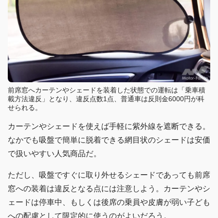
前席窓へカーテンやシェードを装着した状態での運転は「乗車積
載方法違反」となり、違反点数1点、普通車は反則金6000円が科
せられる。
カーテンやシェードを使えば手軽に紫外線を遮断できる。
なかでも吸盤で簡単に脱着できる網目状のシェードは安価
で扱いやすい人気商品だ。
ただし、吸盤ですぐに取り外せるシェードであっても前席
窓への装着は違反となる点には注意しよう。カーテンやシ
ェードは停車中、もしくは後席の乗員や皮膚が弱い子ども
への配慮として限定的に使うのがよいだろう。