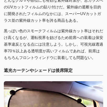
どんなクルマや部位にも有効な紫外線対策が、窓ガラスへ
のUVカットフィルムの貼り付けだ。紫外線の遮断を目的
に開発されたフィルムのなかには、スーパーUVカットガ
ラス並の紫外線カット率を誇る商品もある。
黒っぽい色のスモークフィルムは紫外線カット率はそれだ
け高くなるが、運転視界を妨げるため前席への装着は保安
基準違反となる点には注意しよう。しかし、可視光線透過
率70％以上ある透明度が高いフィルムであれば、前席は
もちろんフロントウィンドウに装着しても問題ない。
遮光カーテンやシェードは後席限定