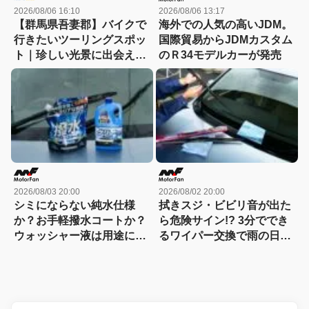
2026/08/06 16:10
2026/08/06 13:17
【群馬県吾妻郡】バイクで
海外での人気の高いJDM。
行きたいツーリングスポッ
国際貿易からJDMカスタム
ト｜珍しい光景に出会える
のＲ34モデルカーが発売
「チャツボミゴケ公園」
2026/08/03 20:00
2026/08/02 20:00
シミにならない純水仕様
拭きスジ・ビビリ音が出た
か？お手軽撥水コートか？
ら危険サイン!? 3分ででき
ウォッシャー液は用途に合
るワイパー交換で雨の日の
わせて選ぶ時代
視界が激変！