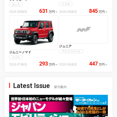
トヨタ
ホンダ
631
845
2026.08発売
万円
～
2026.08発売
万円
～
ジュニア
アルファロメオ
ジムニーノマド
スズキ
293
447
2026.07発売
万円
～
2026.06発売
万円
～
Latest Issue
新刊案内