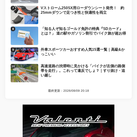
Vストローム250SX用ローダウンシート発売！ 約
25mmダウンで足つき性と快適性を両立
「知る人ぞ知るゴールド免許の特典『SDカード』
とは？」 道の駅やガソリン割引でバイク旅が超お得
外車スポーツカーおすすめ人気15選一覧｜高級&か
っこいい
高速道路の渋滞時に見かける「バイクが左側の路側
帯を走行」。これって違反でしょ？｜すり抜け・追
い越し
最終更新：2026/08/09 20:18