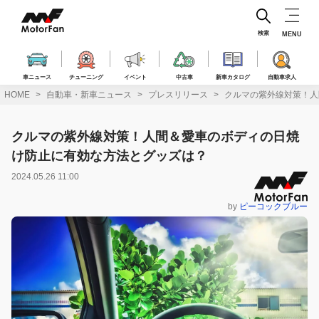
コ
ン
テ
検索
MENU
ン
ツ
へ
車ニュース
チューニング
イベント
中古車
新車カタログ
自動車求人
ス
HOME
自動車・新車ニュース
プレスリリース
クルマの紫外線対策！人
キ
ッ
プ
クルマの紫外線対策！人間＆愛車のボディの日焼
け防止に有効な方法とグッズは？
2024.05.26 11:00
by
ピーコックブルー