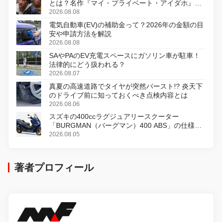
とは？名作『マイ・プライベート・アイダホ』が
初のデジタルリマスター版で復活
2026.08.08
電気自動車(EV)の補助金って？2026年の金額の目
安や申請方法を解説
2026.08.08
SAやPAのEV充電スペースにガソリン車が駐車！
法律的にどう扱われる？
2026.08.07
真夏の高速道路でタイヤが突然バースト!? 炎天下
のドライブ前に知っておくべき点検内容とは
2026.08.06
スズキの400ccラグジュアリースクーター
「BURGMAN（バーグマン）400 ABS」の仕様を
変更し、8月18日に発売
2026.08.05
著者プロフィール