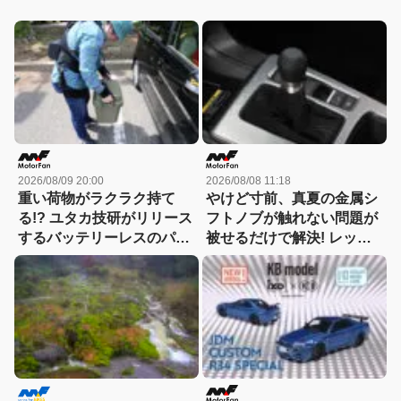
2026/08/09 20:00
2026/08/08 11:18
重い荷物がラクラク持て
やけど寸前、真夏の金属シ
る!? ユタカ技研がリリース
フトノブが触れない問題が
するバッテリーレスのパワ
被せるだけで解決! レッツ
ードスーツ『BELT
ォのシリコンカバーが夏も
POWER X』を体験！
冬も快適すぎる! 【CAR
MONO図鑑】