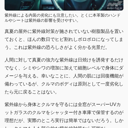
紫外線による内装の劣化にも注意したい。とくに本革製のハンド
ルやシートは紫外線の影響を受けやすい。
真夏の屋外に紫外線対策が施されていない樹脂製品を置い
ておくと、ほんの数日でヒビ割れしボロボロになってしま
う。これは紫外線の恐ろしさがよく分かる光景だ。
人間に対して真夏の強力な紫外線は日焼けを誘発するだけ
でなく、シミやシワの増加に加えて細胞レベルで身体にダ
メージを与える。幸いなことに、人間の肌には回復機能が
備わっているが、クルマのボディは原則として一度劣化し
たら元に戻ることはない。
紫外線から身体とクルマを守るには全窓がスーパーUVカ
ットガラスのクルマをシャッター付き車庫で保管するのが
理想だが、実際のところ実行は簡単ではないだろう。しか