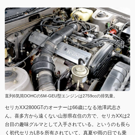
直列6気筒DOHCの5M-GEU型エンジンは2759ccの排気量。
セリカXX2800GTのオーナーは66歳になる池澤武志さ
ん。喜多方から遠くない山形県在住の方で、セリカXXは2
台目の趣味グルマとして入手されている。というのも長ら
く初代セリカLBを所有されていて、真夏や雨の日でも乗