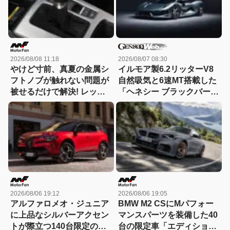
2026/08/08 11:18
2026/08/07 08:30
やけど寸前、真夏の金属シ
イルモア製6.2リッターV8
フトノブが触れない問題が
自然吸気と6速MT搭載した
被せるだけで解決! レッツ
「ヘネシー ブラックバー
ォのシリコンカバーが夏も
ド」がデビュー【動画】
冬も快適すぎる! 【CAR
MONO図鑑】
2026/08/06 19:12
2026/08/06 19:05
アルファロメオ・ジュニア
BMW M2 CSにMパフォー
に上品なシルバーアクセン
マンスパーツを装備した40
トが際立つ140台限定の
台の限定車「エディショ