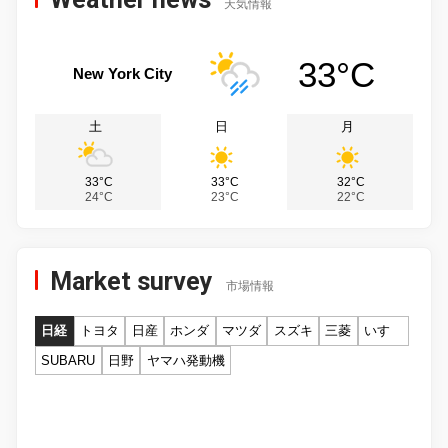
天気情報
33°C
New York City
土
日
月
33°C
33°C
32°C
24°C
23°C
22°C
Market survey
市場情報
日経
トヨタ
日産
ホンダ
マツダ
スズキ
三菱
いすゞ
SUBARU
日野
ヤマハ発動機