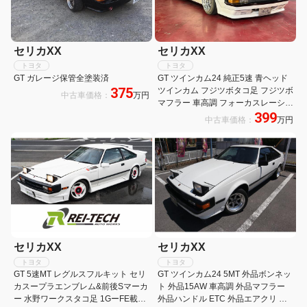
セリカXX
セリカXX
トヨタ
トヨタ
GT ガレージ保管全塗装済
GT ツインカム24 純正5速 青ヘッド
375
ツインカム フジツボタコ足 フジツボ
中古車価格：
万円
マフラー 車高調 フォーカスレーシン
399
グ
中古車価格：
万円
セリカXX
セリカXX
トヨタ
トヨタ
GT 5速MT レグルスフルキット セリ
GT ツインカム24 5MT 外品ボンネッ
カスープラエンブレム&前後Sマーカ
ト 外品15AW 車高調 外品マフラー
ー 水野ワークスタコ足 1GーFE載替
外品ハンドル ETC 外品エアクリ ク