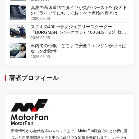
真夏の高速道路でタイヤが突然バースト!? 炎天下
のドライブ前に知っておくべき点検内容とは
2026.08.06
スズキの400ccラグジュアリースクーター
「BURGMAN（バーグマン）400 ABS」の仕様を
変更し、8月18日に発売
2026.08.05
車内での仮眠、どこまで安全？エンジンかけっぱ
なしの危険性
2026.08.05
著者プロフィール
MotorFan
新車情報から歴代名車のスペックまで、MotorFan独自取材と分析に基
づいた自動車関連記事を中心に高品位な情報を発信します。 カーライ