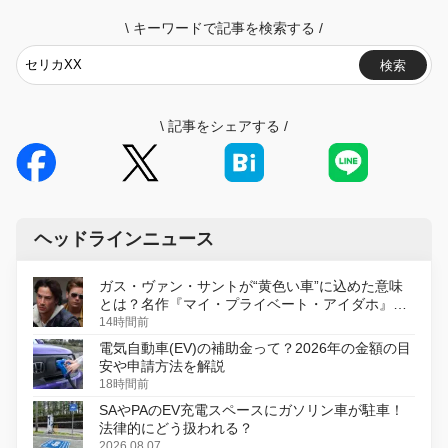
\
キーワードで記事を検索する
/
検索
\
記事をシェアする
/
ヘッドラインニュース
ガス・ヴァン・サントが“黄色い車”に込めた意味
とは？名作『マイ・プライベート・アイダホ』が
初のデジタルリマスター版で復活
14時間前
電気自動車(EV)の補助金って？2026年の金額の目
安や申請方法を解説
18時間前
SAやPAのEV充電スペースにガソリン車が駐車！
法律的にどう扱われる？
2026.08.07