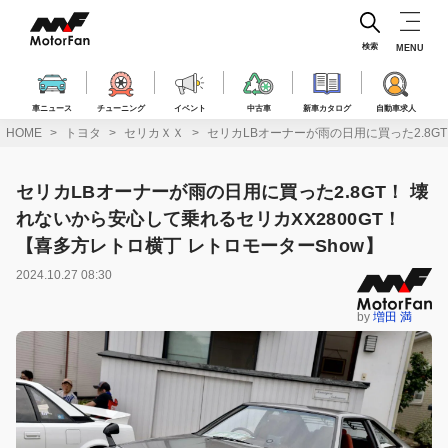
コ
ン
テ
検索
MENU
ン
ツ
へ
車ニュース
チューニング
イベント
中古車
新車カタログ
自動車求人
ス
HOME
トヨタ
セリカＸＸ
セリカLBオーナーが雨の日用に買った2.8GT
キ
ッ
プ
セリカLBオーナーが雨の日用に買った2.8GT！ 壊
れないから安心して乗れるセリカXX2800GT！
【喜多方レトロ横丁 レトロモーターShow】
2024.10.27 08:30
by
増田 満