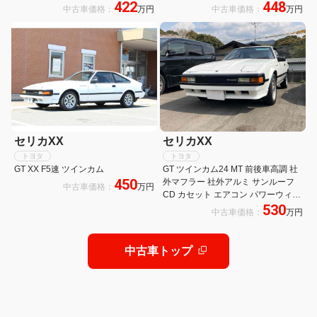
422
448
え サクションパイプ フジツボリアピ
スコタワーバー タイミングベルト1
中古車価格：
万円
中古車価格：
万円
ース KBREAK車高調(フロント)コイ
度交換済
ルオーバー(リア)
セリカXX
セリカXX
トヨタ
トヨタ
GT XX F5速 ツインカム
GT ツインカム24 MT 前後車高調 社
450
外マフラー 社外アルミ サンルーフ
中古車価格：
万円
CD カセット エアコン パワーウィン
530
ドウ
中古車価格：
万円
中古車トップ