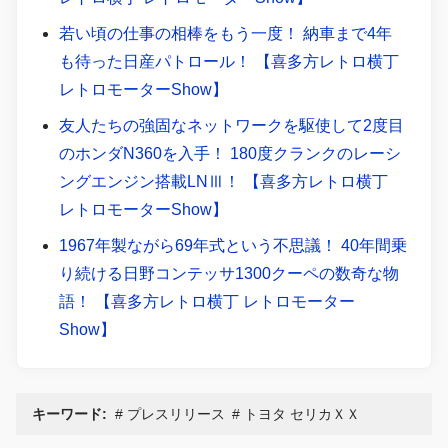
若い頃の仕事の相棒をもう一度！ 納車まで4年
も待った日産パトロール！ 【喜多方レトロ横丁
レトロモーターShow】
友人たちの強固なネットワークを駆使して2度目
のホンダN360を入手！ 180度クランクのレーシ
ングエンジン搭載LNⅢ！ 【喜多方レトロ横丁
レトロモーターShow】
1967年製ながら69年式という不思議！ 40年間乗
り続ける日野コンテッサ1300クーペの数奇な物
語！ 【喜多方レトロ横丁 レトロモーター
Show】
キーワード:
プレスリリース
トヨタ セリカＸＸ