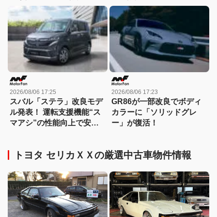
「スポルト スペチアーレ」
ン・エッジ」が登場！
が登場！
2026/08/06 17:25
2026/08/06 17:23
スバル「ステラ」改良モデ
GR86が一部改良でボディ
ル発表！ 運転支援機能“ス
カラーに「ソリッドグレ
マアシ”の性能向上で安心
ー」が復活！
感さらにアップ
トヨタ セリカＸＸの厳選中古車物件情報