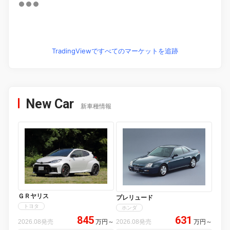
TradingViewですべてのマーケットを追跡
New Car
新車種情報
ＧＲヤリス
プレリュード
トヨタ
ホンダ
845
631
2026.08発売
万円
～
2026.08発売
万円
～