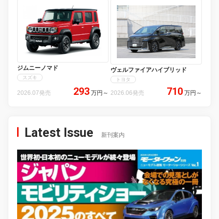
ジムニーノマド
ヴェルファイアハイブリッド
スズキ
トヨタ
293
710
2026.07発売
万円
～
2026.06発売
万円
～
Latest Issue
新刊案内