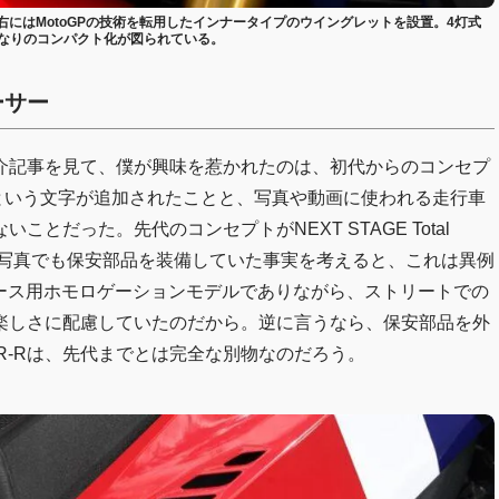
にはMotoGPの技術を転用したインナータイプのウイングレットを設置。4灯式
、かなりのコンパクト化が図られている。
ーサー
や紹介記事を見て、僕が興味を惹かれたのは、初代からのコンセプ
 Trackという文字が追加されたことと、写真や動画に使われる走行車
とだった。先代のコンセプトがNEXT STAGE Total
走行写真でも保安部品を装備していた事実を考えると、これは異例
、レース用ホモロゲーションモデルでありながら、ストリートでの
楽しさに配慮していたのだから。逆に言うなら、保安部品を外
RR-Rは、先代までとは完全な別物なのだろう。