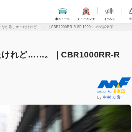
車ニュース
チューニング
イベント
中
なか厳しかったけれど……。｜CBR1000RR-R SP 1000kmガチ試乗①
れど……。｜CBR1000RR-R
by
中村 友彦