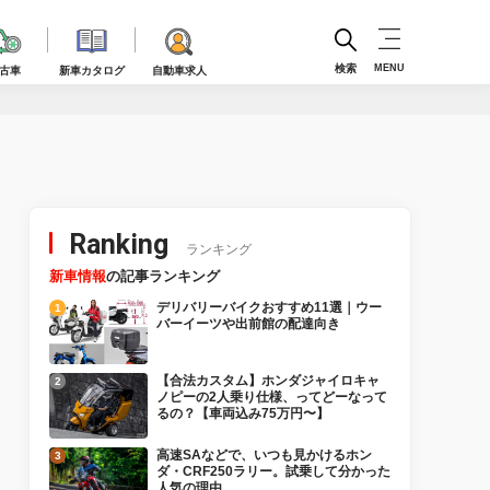
検索
MENU
古車
新車カタログ
自動車求人
Ranking
ランキング
新車情報
の記事ランキング
デリバリーバイクおすすめ11選｜ウー
バーイーツや出前館の配達向き
【合法カスタム】ホンダジャイロキャ
ノピーの2人乗り仕様、ってどーなって
るの？【車両込み75万円〜】
高速SAなどで、いつも見かけるホン
ダ・CRF250ラリー。試乗して分かった
人気の理由