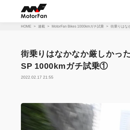
コ
ン
テ
ン
ツ
HOME
連載
MotorFan Bikes 1000kmガチ試乗
街乗りはなか
へ
ス
キ
ッ
街乗りはなかなか厳しかったけ
プ
SP 1000kmガチ試乗①
2022.02.17 21:55