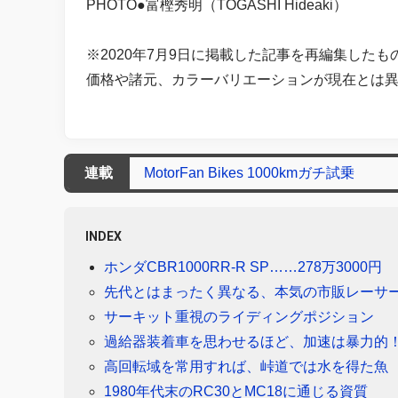
PHOTO●富樫秀明（TOGASHI Hideaki）
※2020年7月9日に掲載した記事を再編集したも
価格や諸元、カラーバリエーションが現在とは
連載
MotorFan Bikes 1000kmガチ試乗
INDEX
ホンダCBR1000RR-R SP……278万3000円
先代とはまったく異なる、本気の市販レーサ
サーキット重視のライディングポジション
過給器装着車を思わせるほど、加速は暴力的
高回転域を常用すれば、峠道では水を得た魚
1980年代末のRC30とMC18に通じる資質