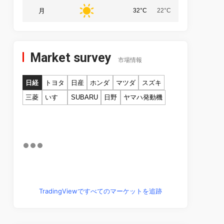
月
32°C
22°C
Market survey
市場情報
日経
トヨタ
日産
ホンダ
マツダ
スズキ
三菱
いすゞ
SUBARU
日野
ヤマハ発動機
TradingViewですべてのマーケットを追跡