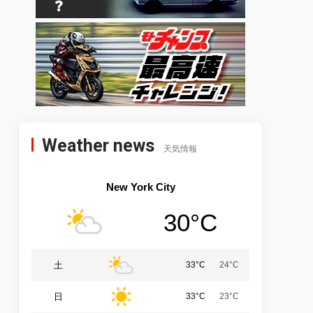
Weather news
天気情報
New York City
30°C
土
33°C
24°C
日
33°C
23°C