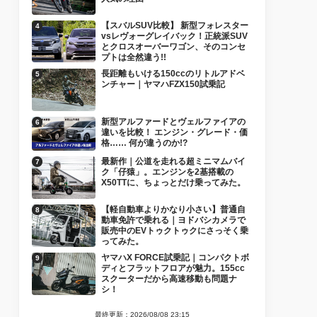
【スバルSUV比較】 新型フォレスター
vsレヴォーグレイバック！正統派SUV
とクロスオーバーワゴン、そのコンセ
プトは全然違う!!
長距離もいける150ccのリトルアドベ
ンチャー｜ヤマハFZX150試乗記
新型アルファードとヴェルファイアの
違いを比較！ エンジン・グレード・価
格…… 何が違うのか!?
最新作｜公道を走れる超ミニマムバイ
ク「仔猿」。エンジンを2基搭載の
X50TTに、ちょっとだけ乗ってみた。
【軽自動車よりかなり小さい】普通自
動車免許で乗れる｜ヨドバシカメラで
販売中のEVトゥクトゥクにさっそく乗
ってみた。
ヤマハX FORCE試乗記｜コンパクトボ
ディとフラットフロアが魅力。155cc
スクーターだから高速移動も問題ナ
シ！
最終更新：2026/08/08 23:15