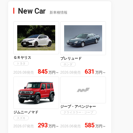
New Car
新車種情報
ＧＲヤリス
プレリュード
トヨタ
ホンダ
845
631
2026.08発売
万円
～
2026.08発売
万円
～
ジープ・アベンジャー
ジムニーノマド
クライスラー・ジープ
スズキ
293
585
2026.07発売
万円
～
2026.06発売
万円
～