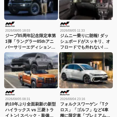
徹底比較】
2026/08/05 18:03
2026/08/05 11:33
ジープ85周年記念限定車第
ジムニー乗りに朗報! ダッ
1弾「ラングラー85thアニ
シュボードがスッキリ、オ
バーサリーエディション」
フロードでも外れない! サ
が10月3日に発売！ 100台
イド＆フロントカメラ映像
限定で944万円。ラングラ
をベスポジで確認できる専
ーオーナー・平野歩夢さん
用スタンド登場!【CAR
のスペシャルムービーも公
MONO図鑑】
開中!!
2026/08/05 08:31
2026/08/04 23:16
約10年ぶり全面刷新の新型
フォルクスワーゲン「Tク
ハイラックス vs 三菱トラ
ロス」「ゴルフ」など4車
イトン! スペック・装備・
種に限定車「プレミアムサ