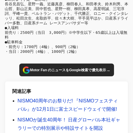
長谷見昌弘、星野一義、近藤真彦、柳田春人、和田孝夫、鈴木利男、本
山哲、影山正美、田中哲也、星野一樹、柳田真孝、高星明誠、三宅淳
詞、平峰一貴、ベルトラン・バゲット、千代勝正、ロニー・クインタレ
ッリ、松田次生、名取鉄平、佐々木大樹、平手晃平ほか、日産系ドライ
バー多数、日産系チーム レースアンバサダー等

●入場料

前売り：2500円（当日　3,000円）※中学生以下・65歳以上は入場無
料

●駐車料金

・前売り：1700円（4輪）、900円（2輪）

・当日：2000円（4輪）、1000円（2輪）
→
Motor Fan のニュースをGoogle検索で優先表示
関連記事
NISMO40周年のお祭りだ! 『NISMOフェスティ
バル』が12月1日に富士スピードウェイで開催!
NISMOが誕生40周年！ 日産グローバル本社ギャ
ラリーでの特別展示や特設サイトを開設