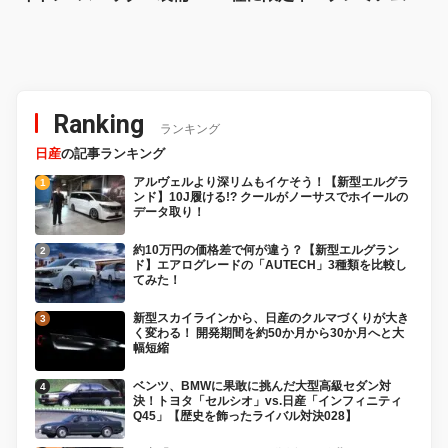
価格を比較、勝った点/惜し
ウンドエディション」が登
い点を徹底検証! 【新型ハ
場！
イラックス 徹底比較】
Ranking
ランキング
日産
の記事ランキング
アルヴェルより深リムもイケそう！【新型エルグラ
ンド】10J履ける!? クールがノーサスでホイールの
データ取り！
約10万円の価格差で何が違う？【新型エルグラン
ド】エアログレードの「AUTECH」3種類を比較し
てみた！
新型スカイラインから、日産のクルマづくりが大き
く変わる！ 開発期間を約50か月から30か月へと大
幅短縮
ベンツ、BMWに果敢に挑んだ大型高級セダン対
決！トヨタ「セルシオ」vs.日産「インフィニティ
Q45」【歴史を飾ったライバル対決028】