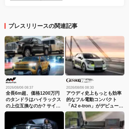
プレスリリースの関連記事
2026/08/06 08:37
2026/08/06 08:30
全長6m超、価格1200万円
アウディ史上もっとも効率
のタンドラはハイラックス
的なフル電動コンパクト
の上位互換なのか? サイ
「A2 e-tron」がデビュー前
ズ・装備・走り・価格を徹
にテスト写真を公開
底比較して分かった決定的
な違い 【新型ハイラックス