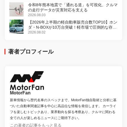
令和8年熊本地震で「通れる道」を可視化、クルマ
の走行データが災害対応を支える
2026.08.03
【2026年上半期の軽自動車販売台数TOP10】ホン
ダ・N-BOXが10万台突破！軽市場で圧倒的な存在
感
2026.08.02
著者プロフィール
MotorFan
新車情報から歴代名車のスペックまで、MotorFan独自取材と分析に基
づいた自動車関連記事を中心に高品位な情報を発信します。 カーライ
フを楽しむトピックあり、業界動向を探る考察あり、クルマに関わる
全ての人が楽しめるニュースにご期待下さい。
この著者の記事をもっと見る