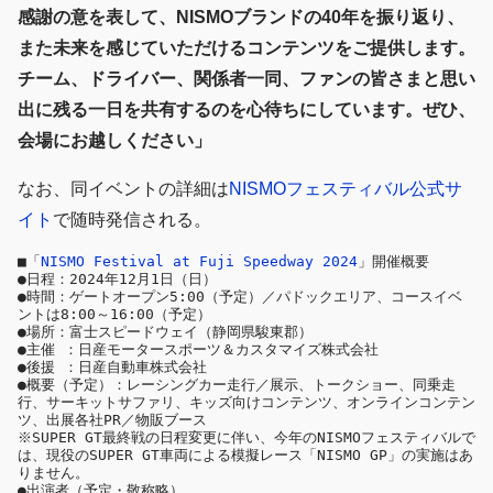
感謝の意を表して、NISMOブランドの40年を振り返り、
また未来を感じていただけるコンテンツをご提供します。
チーム、ドライバー、関係者一同、ファンの皆さまと思い
出に残る一日を共有するのを心待ちにしています。ぜひ、
会場にお越しください」
なお、同イベントの詳細は
NISMOフェスティバル公式サ
イト
で随時発信される。
■「
NISMO Festival at Fuji Speedway 2024
」開催概要

●日程：2024年12月1日（日）

●時間：ゲートオープン5:00（予定）／パドックエリア、コースイベ
ントは8:00～16:00（予定）

●場所：富士スピードウェイ（静岡県駿東郡）

●主催 ：日産モータースポーツ＆カスタマイズ株式会社

●後援 ：日産自動車株式会社

●概要（予定）：レーシングカー走行／展示、トークショー、同乗走
行、サーキットサファリ、キッズ向けコンテンツ、オンラインコンテン
ツ、出展各社PR／物販ブース

※SUPER GT最終戦の日程変更に伴い、今年のNISMOフェスティバルで
は、現役のSUPER GT車両による模擬レース「NISMO GP」の実施はあ
りません。

●出演者（予定・敬称略）
