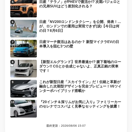
日産「テラノ」がPHEVで復活か!? 次期パジェロと
の兄弟SUVはどう差別化される？
日産「NV200ロンドンタクシー」を公開、発表！…
が、ロンドンでの運用は実現できず(涙)【今日は何
の日？8月6日】
日産マーチ復活はあるのか？ 新型マイクラEVの日
本導入を阻む3つの壁
【新型エルグランド】世界最速か!? 腹下着地のロー
ダウン!! CGとか合成じゃないよ、正真正銘の実車
です！
これが新型日産「スカイライン」だ！伝統と革新が
融合した次期型デザインを完全プレビュー！V6ツイ
ンターボハイブリッド搭載か
『20インチ＆深リムがお気に入り』ファミリーカー
のセレナでコスパよく見事なセッティングを披露！
最終更新：2026/08/06 15:07