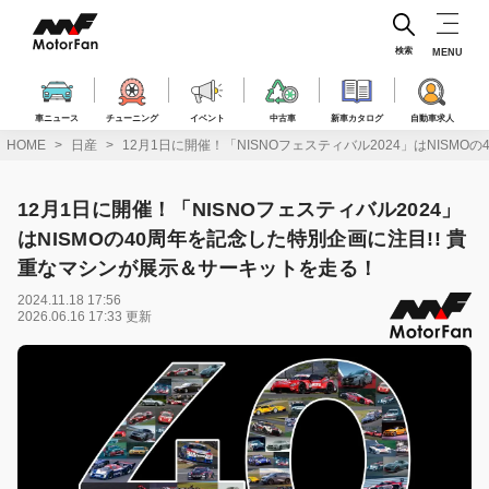
コ
ン
テ
検索
MENU
ン
ツ
へ
車ニュース
チューニング
イベント
中古車
新車カタログ
自動車求人
ス
HOME
日産
12月1日に開催！「NISNOフェスティバル2024」はNISM
キ
ッ
プ
12月1日に開催！「NISNOフェスティバル2024」
はNISMOの40周年を記念した特別企画に注目!! 貴
重なマシンが展示＆サーキットを走る！
2024.11.18 17:56
2026.06.16 17:33 更新