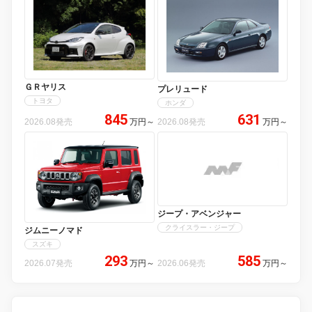
ＧＲヤリス
プレリュード
トヨタ
ホンダ
845
631
2026.08発売
万円
～
2026.08発売
万円
～
ジープ・アベンジャー
クライスラー・ジープ
ジムニーノマド
スズキ
293
585
2026.07発売
万円
～
2026.06発売
万円
～