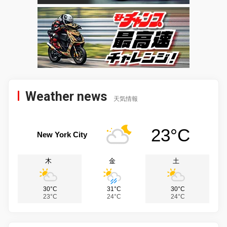
Weather news
天気情報
23°C
New York City
木
金
土
30°C
31°C
30°C
23°C
24°C
24°C