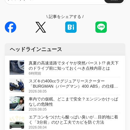
\
記事をシェアする
/
ヘッドラインニュース
真夏の高速道路でタイヤが突然バースト!? 炎天下
のドライブ前に知っておくべき点検内容とは
6時間前
スズキの400ccラグジュアリースクーター
「BURGMAN（バーグマン）400 ABS」の仕様を
変更し、8月18日に発売
2026.08.05
車内での仮眠、どこまで安全？エンジンかけっぱ
なしの危険性
2026.08.05
エアコンをつけたら酸っぱい臭いが…目的地に着
く「3分前」のひと工夫でカビを防ぐ方法
2026.08.04