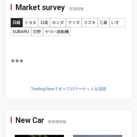
Market survey
市場情報
日経
トヨタ
日産
ホンダ
マツダ
スズキ
三菱
いすゞ
SUBARU
日野
ヤマハ発動機
TradingViewですべてのマーケットを追跡
New Car
新車種情報