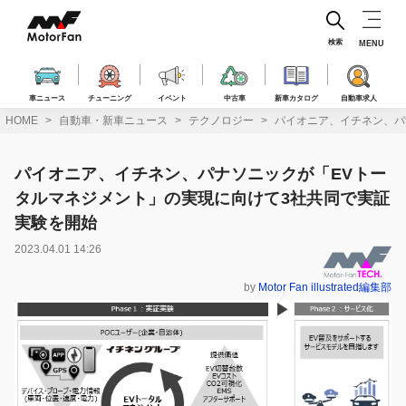
コ
ン
テ
検索
MENU
ン
ツ
へ
車ニュース
チューニング
イベント
中古車
新車カタログ
自動車求人
ス
HOME
自動車・新車ニュース
テクノロジー
パイオニア、イチネン、パ
キ
ッ
プ
パイオニア、イチネン、パナソニックが「EVトー
タルマネジメント」の実現に向けて3社共同で実証
実験を開始
2023.04.01 14:26
by
Motor Fan illustrated編集部