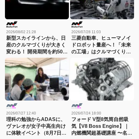
2026/08/02 21:28
2026/07/28 11:03
新型スカイラインから、日
三菱自動車、ヒューマノイ
産のクルマづくりが大きく
ドロボット量産へ！「未来
変わる！ 開発期間を約50か
の工場」はクルマづくりを
月から30か月へと大幅短縮
どう変えるのか
2026/07/27 12:40
2026/07/24 18:00
理科の勉強からADASに、
フォード V型8気筒自然吸
ヴァレオが女子中高生向け
気【V8 Boss Engine】｜
に体験イベント（8月7日締
内燃機関超基礎講座 〜名作