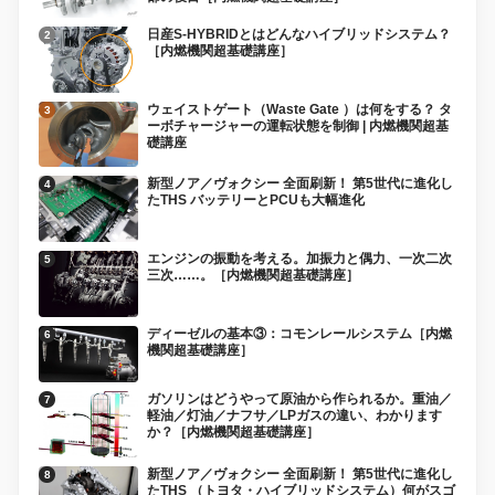
日産S-HYBRIDとはどんなハイブリッドシステム？
［内燃機関超基礎講座］
ウェイストゲート（Waste Gate ）は何をする？ タ
ーボチャージャーの運転状態を制御 | 内燃機関超基
礎講座
新型ノア／ヴォクシー 全面刷新！ 第5世代に進化し
たTHS バッテリーとPCUも大幅進化
エンジンの振動を考える。加振力と偶力、一次二次
三次……。［内燃機関超基礎講座］
ディーゼルの基本③：コモンレールシステム［内燃
機関超基礎講座］
ガソリンはどうやって原油から作られるか。重油／
軽油／灯油／ナフサ／LPガスの違い、わかります
か？［内燃機関超基礎講座］
新型ノア／ヴォクシー 全面刷新！ 第5世代に進化し
たTHS （トヨタ・ハイブリッドシステム）何がスゴ