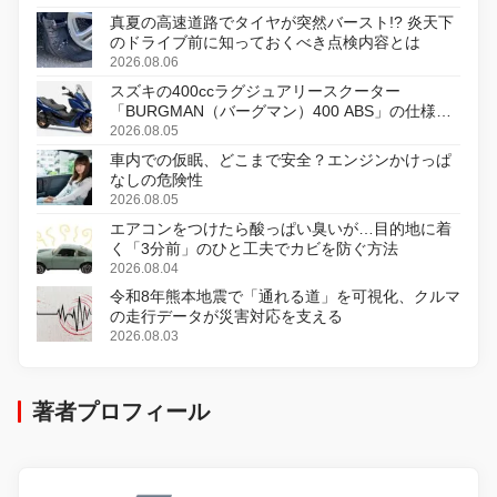
真夏の高速道路でタイヤが突然バースト!? 炎天下
のドライブ前に知っておくべき点検内容とは
2026.08.06
スズキの400ccラグジュアリースクーター
「BURGMAN（バーグマン）400 ABS」の仕様を
変更し、8月18日に発売
2026.08.05
車内での仮眠、どこまで安全？エンジンかけっぱ
なしの危険性
2026.08.05
エアコンをつけたら酸っぱい臭いが…目的地に着
く「3分前」のひと工夫でカビを防ぐ方法
2026.08.04
令和8年熊本地震で「通れる道」を可視化、クルマ
の走行データが災害対応を支える
2026.08.03
著者プロフィール