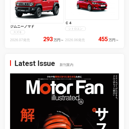
Ｃ４
ジムニーノマド
シトロエン
スズキ
293
455
2026.07発売
万円
～
2026.06発売
万円
～
Latest Issue
新刊案内