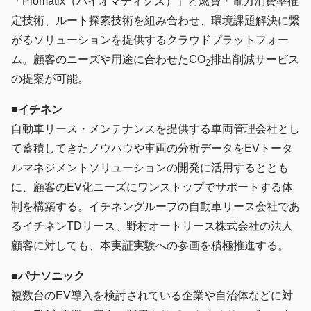
「Piomatix（パイオマティクス）」と燃費・電力消費率推
定技術、ルート探索技術を組み合わせ、環境課題解決に繋
がるソリューションを提供するクラウドプラットフォー
ム。顧客のニーズや用途に合わせたCO
排出削減サービス
2
の提案が可能。
■
イチネン
自動車リース・メンテナンスを提供する車両管理会社とし
て蓄積してきたノウハウや車両の分析データをEVトータ
ルマネジメントソリューションの開発に活用するととも
に、顧客のEV化ニーズにワンストップでサポートする体
制を構築する。イチネングループの自動車リース会社であ
るイチネンTDリース、野村オートリース株式会社の法人
顧客に対しても、本実証実験への参画を積極推進する。
■
パナソニック
複数台のEV導入を検討されている企業や自治体などに対