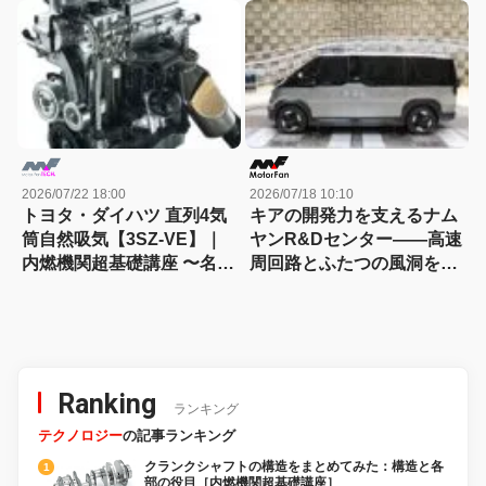
切）
エンジン図鑑
2026/07/22 18:00
2026/07/18 10:10
トヨタ・ダイハツ 直列4気
キアの開発力を支えるナム
筒自然吸気【3SZ-VE】｜
ヤンR&Dセンター――高速
内燃機関超基礎講座 〜名作
周回路とふたつの風洞を訪
エンジン図鑑
ねる
Ranking
ランキング
テクノロジー
の記事ランキング
クランクシャフトの構造をまとめてみた：構造と各
部の役目［内燃機関超基礎講座］