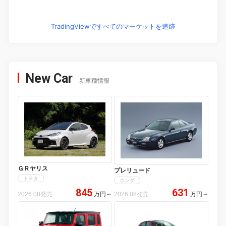
TradingViewですべてのマーケットを追跡
New Car
新車種情報
ＧＲヤリス
プレリュード
トヨタ
ホンダ
845
631
2026.08発売
万円
～
2026.08発売
万円
～