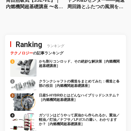
筒自然吸気【3SZ-VE】｜
ヤンR&Dセンター――高速
内燃機関超基礎講座 〜名作
周回路とふたつの風洞を訪
エンジン図鑑
ねる
Ranking
ランキング
テクノロジー
の記事ランキング
かち割りコンロッド、その絶妙な解決策［内燃機関
超基礎講座］
クランクシャフトの構造をまとめてみた：構造と各
部の役目［内燃機関超基礎講座］
日産S-HYBRIDとはどんなハイブリッドシステム？
［内燃機関超基礎講座］
ガソリンはどうやって原油から作られるか。重油／
軽油／灯油／ナフサ／LPガスの違い、わかります
か？［内燃機関超基礎講座］