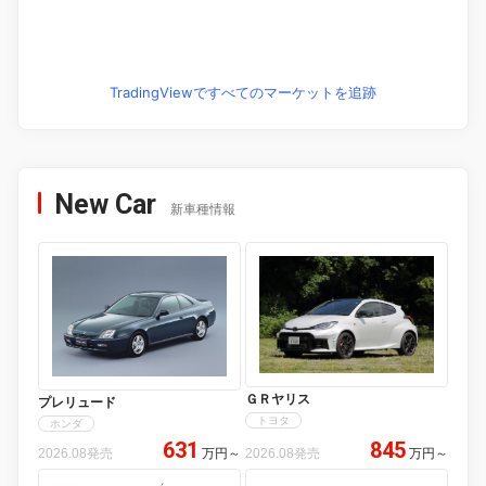
TradingViewですべてのマーケットを追跡
New Car
新車種情報
ＧＲヤリス
プレリュード
トヨタ
ホンダ
631
845
2026.08発売
万円
～
2026.08発売
万円
～