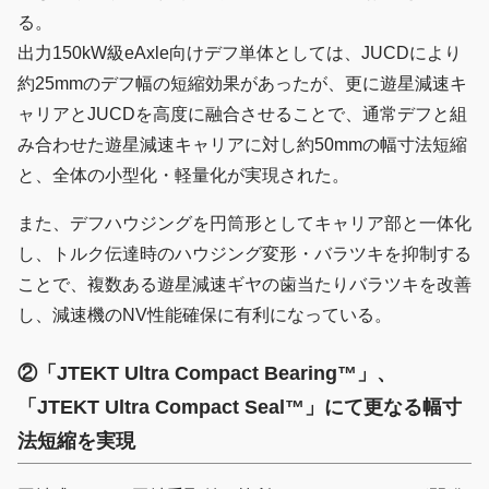
る。
出力150kW級eAxle向けデフ単体としては、JUCDにより
約25mmのデフ幅の短縮効果があったが、更に遊星減速キ
ャリアとJUCDを高度に融合させることで、通常デフと組
み合わせた遊星減速キャリアに対し約50mmの幅寸法短縮
と、全体の小型化・軽量化が実現された。
また、デフハウジングを円筒形としてキャリア部と一体化
し、トルク伝達時のハウジング変形・バラツキを抑制する
ことで、複数ある遊星減速ギヤの歯当たりバラツキを改善
し、減速機のNV性能確保に有利になっている。
②「JTEKT Ultra Compact Bearing™」、
「JTEKT Ultra Compact Seal™」にて更なる幅寸
法短縮を実現