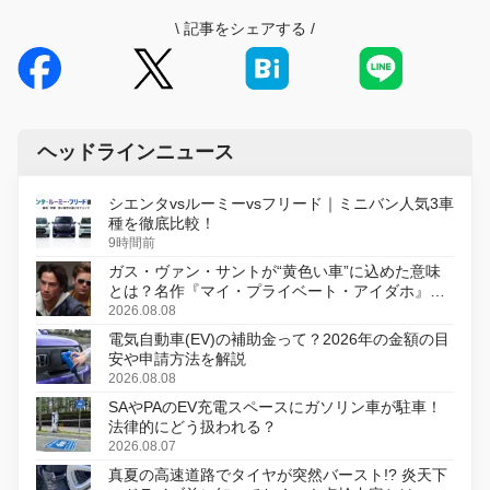
\
記事をシェアする
/
ヘッドラインニュース
シエンタvsルーミーvsフリード｜ミニバン人気3車
種を徹底比較！
9時間前
ガス・ヴァン・サントが“黄色い車”に込めた意味
とは？名作『マイ・プライベート・アイダホ』が
初のデジタルリマスター版で復活
2026.08.08
電気自動車(EV)の補助金って？2026年の金額の目
安や申請方法を解説
2026.08.08
SAやPAのEV充電スペースにガソリン車が駐車！
法律的にどう扱われる？
2026.08.07
真夏の高速道路でタイヤが突然バースト!? 炎天下