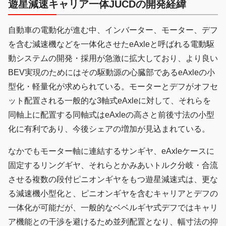
遊星減速キャリア一体JUCDの開発経緯
自動車の電動化が進む中、インバーター、モーター、デフ
を含む減速機などを一体化させたeAxleと呼ばれる電動駆
動システムの開発・採用が急激に拡大しており、より良い
BEV実現のためにはその駆動源の心臓部であるeAxleの小
型化・軽量化が求められている。モーターとデフがオフセ
ット配置される一般的な3軸式eAxleに対して、それらを
同軸上に配置する同軸式はeAxleの高さと前後寸法の小型
化に有利であり、今後シェアの増加が見込まれている。
なかでもモーター軸に連結するサンギヤ、eAxleケースに
固定するリングギヤ、それらとかみあいトルク分岐・合流
させる複数の段付ピニオンギヤをもつ遊星減速式は、更な
る減速機小型化と、ピニオンギヤを含むキャリアとデフの
一体化が可能だが、一般的なベベルギヤ式デフではキャリ
ア機能との干渉を避けるため並列配置となり、幅寸法の抑