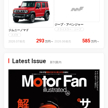
ジープ・アベンジャー
クライスラー・ジープ
ジムニーノマド
スズキ
293
585
2026.07発売
万円
～
2026.06発売
万円
～
Latest Issue
新刊案内