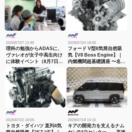
2026/07/27 12:40
2026/07/24 18:00
理科の勉強からADASに、
フォード V型8気筒自然吸
ヴァレオが女子中高生向け
気【V8 Boss Engine】｜
に体験イベント（8月7日締
内燃機関超基礎講座 〜名作
切）
エンジン図鑑
2026/07/22 18:00
2026/07/18 10:10
トヨタ・ダイハツ 直列4気
キアの開発力を支えるナム