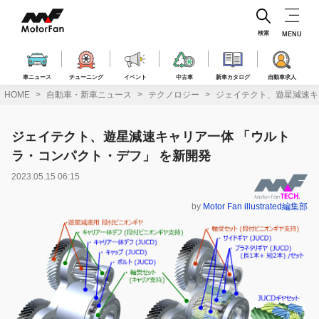
コ
ン
テ
検索
MENU
ン
ツ
へ
車ニュース
チューニング
イベント
中古車
新車カタログ
自動車求人
ス
HOME
自動車・新車ニュース
テクノロジー
ジェイテクト、遊星減速キ
キ
ッ
プ
ジェイテクト、遊星減速キャリア一体 「ウルト
ラ・コンパクト・デフ」 を新開発
2023.05.15 06:15
by
Motor Fan illustrated編集部