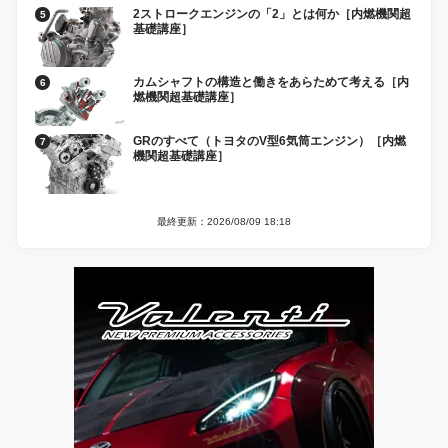
2ストロークエンジンの「2」とは何か［内燃機関超
基礎講座］
カムシャフトの構造と働きをあらためて考える［内
燃機関超基礎講座］
GRのすべて（トヨタのV型6気筒エンジン）［内燃
機関超基礎講座］
最終更新：2026/08/09 18:18