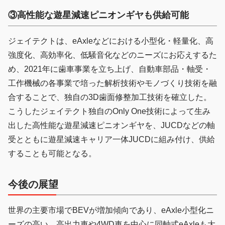
③高性能な遊星減速ピニオンギヤも供給可能
ジェイテクトは、eAxleなどにおける小型化・軽量化、高
強度化、高効率化、低騒音化などのニーズにお応えするた
め、2021年に歯車事業を立ち上げ、自動車部品・軸受・
工作機械の各事業で培った解析技術やモノづくり技術を融
合することで、独自の3D歯面修整加工技術を確立した。
こうしたジェイテクト独自のOnly One技術によって生み
出した高性能な遊星減速ピニオンギヤを、JUCDなどの軸
受とともに遊星減速キャリア一体JUCDに組み付け、供給
することも可能となる。
今後の展望
世界の主要市場でBEVが増加傾向であり、eAxle小型化ニ
ーズの高い、高出力車や4WD車を中心に同軸式eAxleも大