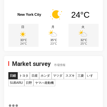
24°C
New York City
日
月
火
33°C
35°C
32°C
24°C
23°C
25°C
Market survey
市場情報
日経
トヨタ
日産
ホンダ
マツダ
スズキ
三菱
いすゞ
SUBARU
日野
ヤマハ発動機